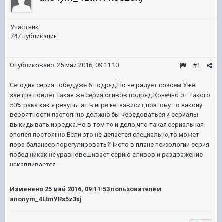
Участник
747 публикаций
Опубликовано:
25 май 2016, 09:11:10
#1
Сегодня серия побед,уже 6 подряд.Но не радует совсем.Уже
завтра пойдет такая же серия сливов подряд.Конечно от такого
50% рака как я результат в игре не зависит,поэтому по закону
вероятности постоянно должно бы чередоваться и сериалы
выкидывать изредка.Но в том то и дело,что такая сериальная
эпопея постоянно.Если это не делается специально,то может
пора балансер порегулировать?Чисто в плане психологии серия
побед никак не уравновешивает серию сливов и раздражение
накапливается.
Изменено
25 май 2016, 09:11:53
пользователем
anonym_4LtmVRs5z3xj