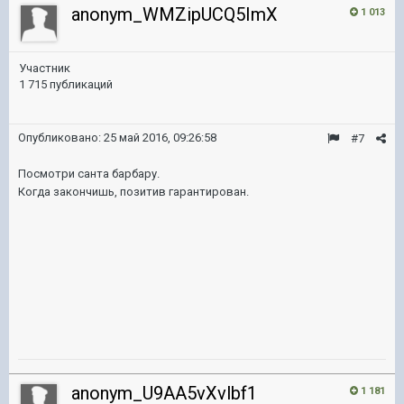
anonym_WMZipUCQ5ImX
1 013
Участник
1 715 публикаций
Опубликовано:
25 май 2016, 09:26:58
#7
Посмотри санта барбару.
Когда закончишь, позитив гарантирован.
anonym_U9AA5vXvlbf1
1 181