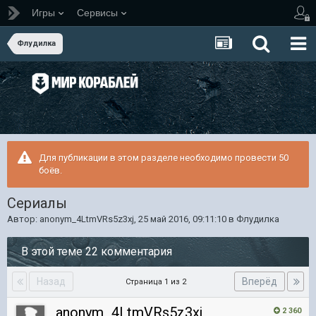
Игры
Сервисы
Флудилка
Для публикации в этом разделе необходимо провести 50
боёв.
Сериалы
Автор:
anonym_4LtmVRs5z3xj
,
25 май 2016, 09:11:10
в
Флудилка
В этой теме 22 комментария
Назад
Вперёд
Страница 1 из 2
anonym_4LtmVRs5z3xj
2 360