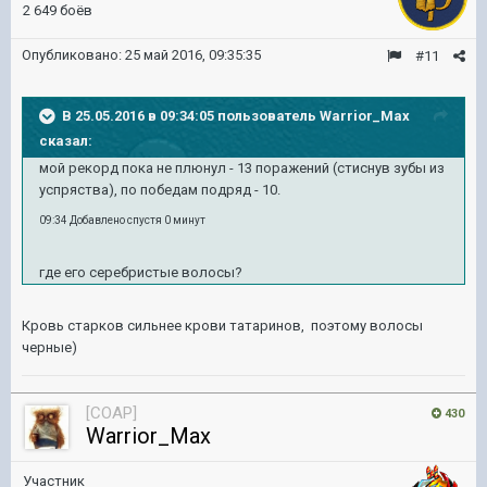
2 649 боёв
Опубликовано:
25 май 2016, 09:35:35
#11
В 25.05.2016 в 09:34:05 пользователь Warrior_Max
сказал:
мой рекорд пока не плюнул - 13 поражений (стиснув зубы из
успряства), по победам подряд - 10.
09:34 Добавлено спустя 0 минут
где его серебристые волосы?
Кровь старков сильнее крови татаринов, поэтому волосы
черные)
[COAP]
430
Warrior_Max
Участник