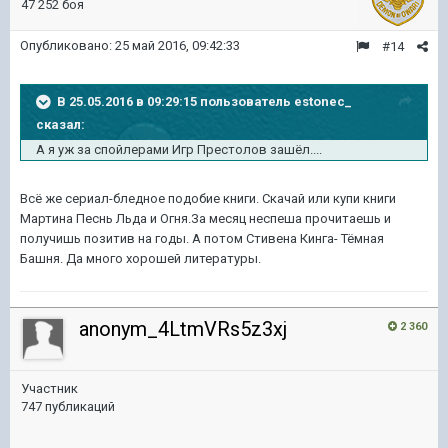
47 252 боя
Опубликовано:
25 май 2016, 09:42:33
#14
В 25.05.2016 в 09:29:15 пользователь estonec_
сказал:
А я уж за спойлерами Игр Престолов зашёл....
Всё же сериал-бледное подобие книги. Скачай или купи книги
Мартина Песнь Льда и Огня.За месяц неспеша прочитаешь и
получишь позитив на годы. А потом Стивена Кинга- Тёмная
Башня. Да много хорошей литературы.
anonym_4LtmVRs5z3xj
2 360
Участник
747 публикаций