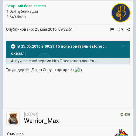
Старший бета-тестер
1 024 публикации
2 649 боёв
Опубликовано:
25 май 2016, 09:32:51
#9
В 25.05.2016 в 09:29:15 пользователь estonec_
сказал:
А я уж за спойлерами Игр Престолов зашёл....
Тогда держи: Джон Сноу - таргариен
[COAP]
430
Warrior_Max
Участник