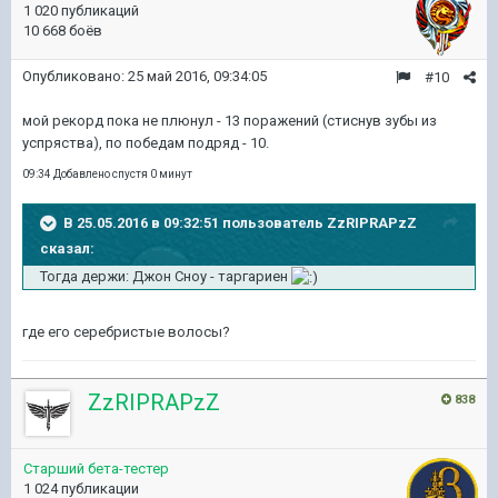
1 020 публикаций
10 668 боёв
Опубликовано:
25 май 2016, 09:34:05
#10
мой рекорд пока не плюнул - 13 поражений (стиснув зубы из
успряства), по победам подряд - 10.
09:34 Добавлено спустя 0 минут
В 25.05.2016 в 09:32:51 пользователь ZzRIPRAPzZ
сказал:
Тогда держи: Джон Сноу - таргариен
где его серебристые волосы?
ZzRIPRAPzZ
838
Старший бета-тестер
1 024 публикации