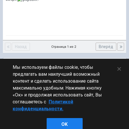
Назад
Вперёд
Страница 1 из 2
Подписчики
0
×
Мы используем файлы cookie, чтобы
предлагать вам наилучший возможный
ПЕРЕЙТИ К СПИСКУ ТЕМ
контент и сделать использование сайта
Флудилка
максимально удобным. Нажимая кнопку
«Ок» и продолжая использовать сайт, Вы
соглашаетесь с
Политикой
конфиденциальности.
Стиль
OK
Powered by Invision Community