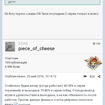
И???
Ей богу скучно с вами ЛФ.Твои последние 2 серии,только и всего.
[DDM]
144
piece_of_cheese
Участник
169 публикаций
6 996 боёв
Опубликовано:
25 май 2016, 10:14:12
#20
Стабильно будни вечер (когда работаю) 40-50% и серии
поражений, в выходные 70-80% и серии побед. Отсюда вывод -
играй в удовольствие в выходные, а не как обязанность после
работки. Просек данную фишку и статка уверенно поползла
вверх
.