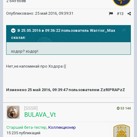
2 649 боёв
Опубликовано:
25 май 2016, 09:39:31
#13
В 25.05.2016 в 09:36:22 пользователь Warrior_Max
сказал:
ходор? ходор!
Нет,не напоминай про Ходора ((
Изменено
25 май 2016, 09:39:47
пользователем ZzRIPRAPzZ
[SSSR]
53 144
BULAVA_Vt
Старший бета-тестер
,
Коллекционер
15 235 публикаций