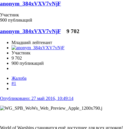
anonym_384xVXV7vNjF
Участник
900 публикаций
anonym_384xVXV7vNjF
9 702
Младший лейтенант
Участник
9 702
900 публикаций
Жалоба
#1
Опубликовано:
27 май 2016, 10:49:14
World of Warships становится ещё доступнее для всех игроков!