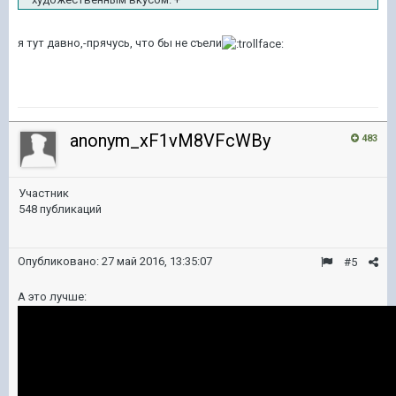
я тут давно,-прячусь, что бы не съели
anonym_xF1vM8VFcWBy
483
Участник
548 публикаций
Опубликовано:
27 май 2016, 13:35:07
#5
А это лучше: