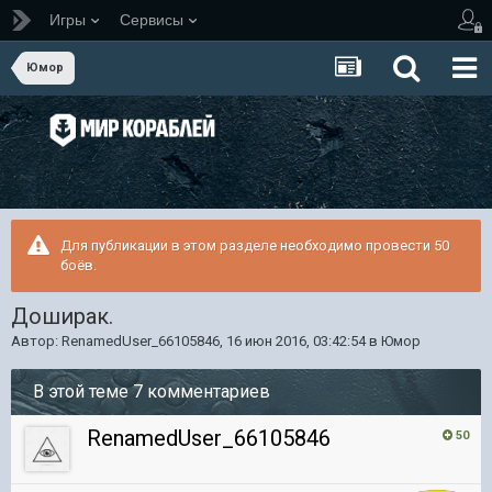
Игры
Сервисы
Юмор
Для публикации в этом разделе необходимо провести 50
боёв.
Доширак.
Автор:
RenamedUser_66105846
,
16 июн 2016, 03:42:54
в
Юмор
В этой теме 7 комментариев
RenamedUser_66105846
50