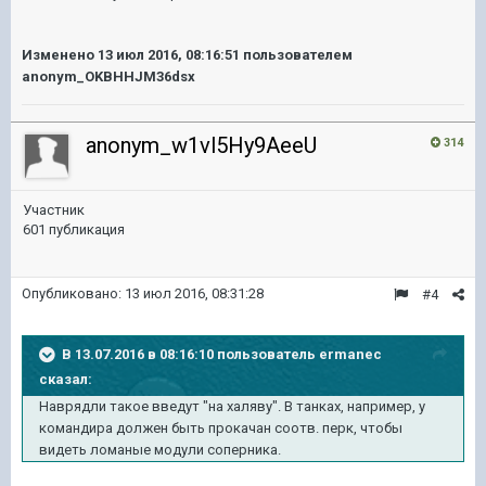
Изменено
13 июл 2016, 08:16:51
пользователем
anonym_OKBHHJM36dsx
anonym_w1vl5Hy9AeeU
314
Участник
601 публикация
Опубликовано:
13 июл 2016, 08:31:28
#4
В 13.07.2016 в 08:16:10 пользователь ermanec
сказал:
Наврядли такое введут "на халяву". В танках, например, у
командира должен быть прокачан соотв. перк, чтобы
видеть ломаные модули соперника.