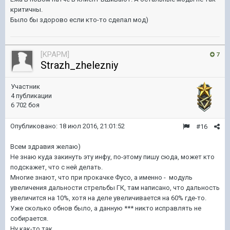
критичны.
Было бы здорово если кто-то сделал мод)
[KPAPM]
7
Strazh_zhelezniy
Участник
4 публикации
6 702 боя
Опубликовано:
18 июл 2016, 21:01:52
#16
Всем здравия желаю)
Не знаю куда закинуть эту инфу, по-этому пишу сюда, может кто
подскажет, что с ней делать.
Многие знают, что при прокачке Фусо, а именно - модуль
увеличения дальности стрельбы ГК, там написано, что дальность
увеличится на 10%, хотя на деле увеличивается на 60% где-то.
Уже сколько обнов было, а данную *** никто исправлять не
собирается.
Ну как-то так.