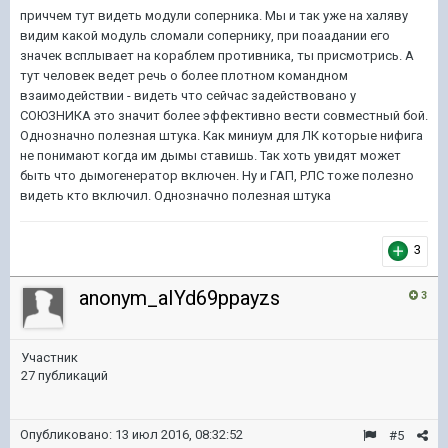
приччем тут видеть модули соперника. Мы и так уже на халяву
видим какой модуль сломали сопернику, при поаадании его
значек всплывает на кораблем противника, ты присмотрись. А
тут человек ведет речь о более плотном командном
взаимодействии - видеть что сейчас задействовано у
СОЮЗНИКА это значит более эффективно вести совместный бой.
Однозначно полезная штука. Как миниум для ЛК которые нифига
не понимают когда им дымы ставишь. Так хоть увидят может
быть что дымогенератор включен. Ну и ГАП, РЛС тоже полезно
видеть кто включил. Однозначно полезная штука
3
anonym_aIYd69ppayzs
3
Участник
27 публикаций
Опубликовано:
13 июл 2016, 08:32:52
#5