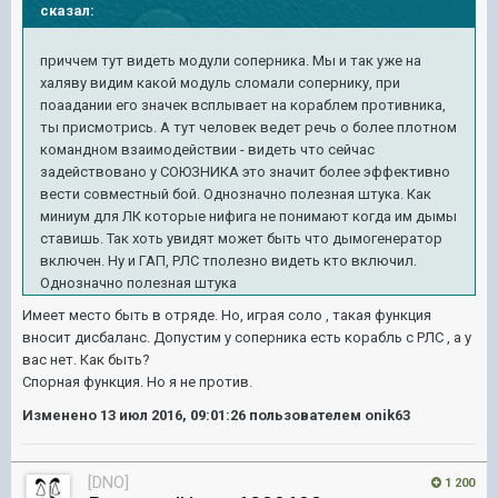
сказал:
приччем тут видеть модули соперника. Мы и так уже на
халяву видим какой модуль сломали сопернику, при
поаадании его значек всплывает на кораблем противника,
ты присмотрись. А тут человек ведет речь о более плотном
командном взаимодействии - видеть что сейчас
задействовано у СОЮЗНИКА это значит более эффективно
вести совместный бой. Однозначно полезная штука. Как
миниум для ЛК которые нифига не понимают когда им дымы
ставишь. Так хоть увидят может быть что дымогенератор
включен. Ну и ГАП, РЛС тполезно видеть кто включил.
Однозначно полезная штука
Имеет место быть в отряде. Но, играя соло , такая функция
вносит дисбаланс. Допустим у соперника есть корабль с РЛС , а у
вас нет. Как быть?
Спорная функция. Но я не против.
Изменено
13 июл 2016, 09:01:26
пользователем onik63
[DNO]
1 200