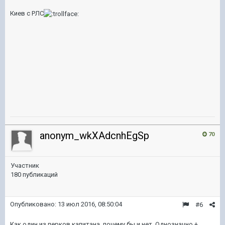
Киев с РЛС
anonym_wkXAdcnhEgSp
70
Участник
180 публикаций
Опубликовано:
13 июл 2016, 08:50:04
#6
Как один из перков капитана, почему бы и нет. Однозначно +