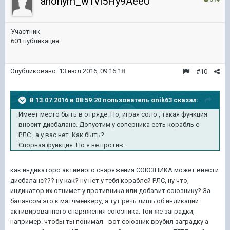
anonym_w1vl5Hy9AeeU
Участник
601 публикация
Опубликовано:
13 июл 2016, 09:16:18
#10
В 13.07.2016 в 08:59:20 пользователь onik63 сказал:
Имеет место быть в отряде. Но, играя соло , такая функция
вносит дисбаланс. Допустим у соперника есть корабль с
РЛС , а у вас нет. Как быть?
Спорная функция. Но я не против.
как индикаторо активного снаряжения СОЮЗНИКА может внести
дисбаланс??? ну как? ну нет у тебя кораблей РЛС, ну что,
индикатор их отнимет у противника или добавит союзнику? За
балансом это к матчмейкеру, а тут речь лишь об индикации
активированного снаряжения союзника. Той же заградки,
например. чтобы ты понимал - вот союзник врубил заградку а