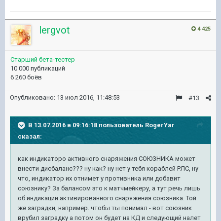
lergvot
4 425
Старший бета-тестер
10 000 публикаций
6 260 боёв
Опубликовано:
13 июл 2016, 11:48:53
#13
В 13.07.2016 в 09:16:18 пользователь RogerYar
сказал:
как индикаторо активного снаряжения СОЮЗНИКА может
внести дисбаланс??? ну как? ну нет у тебя кораблей РЛС, ну
что, индикатор их отнимет у противника или добавит
союзнику? За балансом это к матчмейкеру, а тут речь лишь
об индикации активированного снаряжения союзника. Той
же заградки, например. чтобы ты понимал - вот союзник
врубил заградку а потом он будет на КД и следующий налет