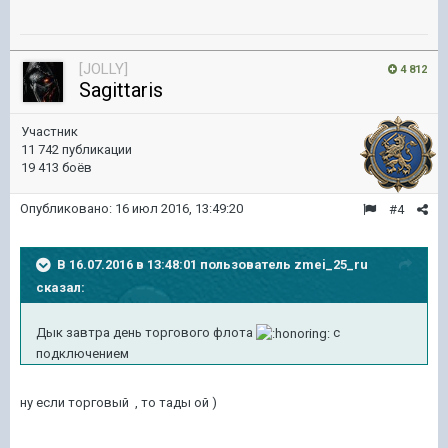
[JOLLY]
4 812
Sagittaris
Участник
11 742 публикации
19 413 боёв
Опубликовано:
16 июл 2016, 13:49:20
#4
В 16.07.2016 в 13:48:01 пользователь zmei_25_ru
сказал:
Дык завтра день торгового флота
с
подключением
ну если торговый , то тады ой )