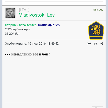
[LEV_]
2 595
Vladivostok_Lev
Старший бета-тестер
,
Коллекционер
2 224 публикации
33 204 боя
Опубликовано:
16 июл 2016, 13:49:52
#5
- - - немедленно все в бой !