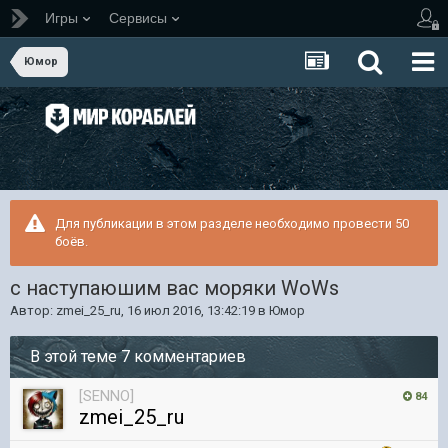
Игры
Сервисы
Юмор
Для публикации в этом разделе необходимо провести 50
боёв.
с наступаюшим вас моряки WoWs
Автор:
zmei_25_ru
,
16 июл 2016, 13:42:19
в
Юмор
В этой теме 7 комментариев
[SENNO]
84
zmei_25_ru