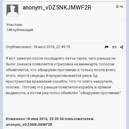
anonym_vDZ5NKJMWF2R
96
Участник
148 публикаций
Опубликовано:
18 июл 2016, 22:49:19
#9
Я вот заметил после последнего патча такое, чего раньше не
было: сначала появляется отрисовка на миникарте, голосом
объявляется, что обнаружен противник и только после всего
этого, спустя секунды 4 прорисовывается уже в 3д-
пространстве вражеский корабль. Что-то опять накрутили,
похоже... Потому что раньше появлялся корабль в прямой
видимости, а потом уже голос объявлял "обнаружен противник".
Изменено
18 июл 2016, 23:35:54
пользователем
anonym_vDZ5NKJMWF2R