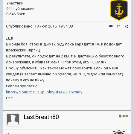
Участник
944 публикации
8 646 боёв
Опубликовано:
18 июл 2016, 19:34:08
#1
ДД!
В конце боя, стою в дымах, жду пока зарядится ТА, и подойдет
вражеский Тирпиц.
В результате, он подходит на 2 км, т.е. дистанцию безусловного
обнаружения, и убивает меня. Я при этом, его НЕ ВИЖУ.
Прошу объяснить, как такое может произойти. Если он меня
увидел (а засвет именно с корабля, не РЛС, гидро или самолет)
почему я его не вижу.
Реплей прилагаю.
https://cloud.mail.ru/public/Bf4X/JFa6Ytndy
Спс.
LastBreath80
480