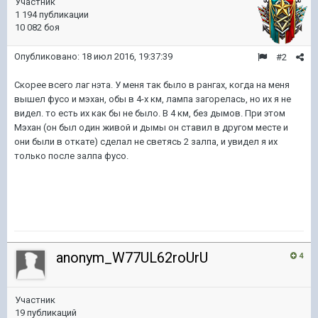
Участник
1 194 публикации
10 082 боя
Опубликовано:
18 июл 2016, 19:37:39
#2
Скорее всего лаг нэта. У меня так было в рангах, когда на меня
вышел фусо и мэхан, обы в 4-х км, лампа загорелась, но их я не
видел. то есть их как бы не было. В 4 км, без дымов. При этом
Мэхан (он был один живой и дымы он ставил в другом месте и
они были в откате) сделал не светясь 2 залпа, и увидел я их
только после залпа фусо.
anonym_W77UL62roUrU
4
Участник
19 публикаций