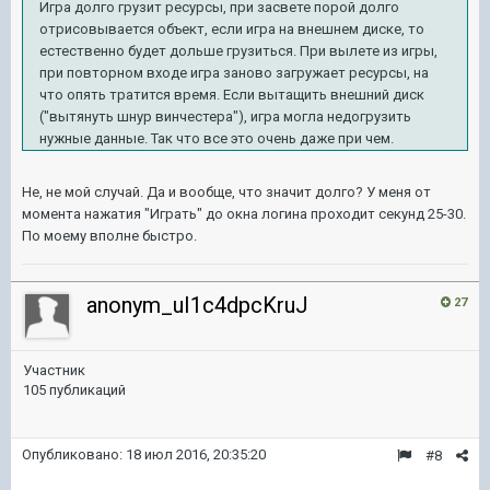
Игра долго грузит ресурсы, при засвете порой долго
отрисовывается объект, если игра на внешнем диске, то
естественно будет дольше грузиться. При вылете из игры,
при повторном входе игра заново загружает ресурсы, на
что опять тратится время. Если вытащить внешний диск
("вытянуть шнур винчестера"), игра могла недогрузить
нужные данные. Так что все это очень даже при чем.
Не, не мой случай. Да и вообще, что значит долго? У меня от
момента нажатия "Играть" до окна логина проходит секунд 25-30.
По моему вполне быстро.
anonym_uI1c4dpcKruJ
27
Участник
105 публикаций
Опубликовано:
18 июл 2016, 20:35:20
#8