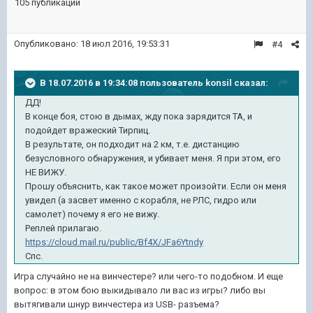
105 публикаций
Опубликовано:
18 июл 2016, 19:53:31
#4
В 18.07.2016 в 19:34:08 пользователь konsil сказал:
ДД!
В конце боя, стою в дымах, жду пока зарядится ТА, и
подойдет вражеский Тирпиц.
В результате, он подходит на 2 км, т.е. дистанцию
безусловного обнаружения, и убивает меня. Я при этом, его
НЕ ВИЖУ.
Прошу объяснить, как такое может произойти. Если он меня
увидел (а засвет именно с корабля, не РЛС, гидро или
самолет) почему я его не вижу.
Реплей прилагаю.
https://cloud.mail.ru/public/Bf4X/JFa6Ytndy
Спс.
Игра случайно не на винчестере? или чего-то подобном. И еще
вопрос: в этом бою выкидывало ли вас из игры? либо вы
вытягивали шнур винчестера из USB- разъема?