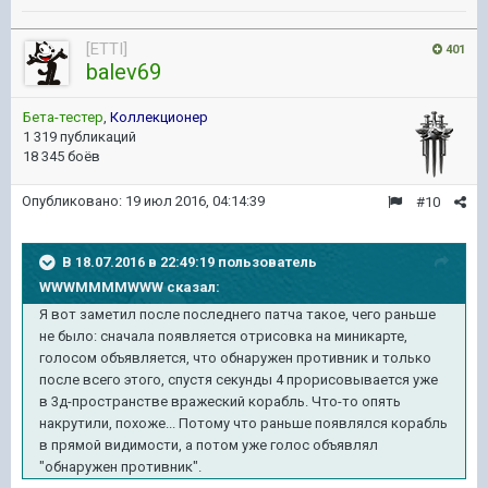
[ETTI]
401
balev69
Бета-тестер
,
Коллекционер
1 319 публикаций
18 345 боёв
Опубликовано:
19 июл 2016, 04:14:39
#10
В 18.07.2016 в 22:49:19 пользователь
WWWMMMMWWW сказал:
Я вот заметил после последнего патча такое, чего раньше
не было: сначала появляется отрисовка на миникарте,
голосом объявляется, что обнаружен противник и только
после всего этого, спустя секунды 4 прорисовывается уже
в 3д-пространстве вражеский корабль. Что-то опять
накрутили, похоже... Потому что раньше появлялся корабль
в прямой видимости, а потом уже голос объявлял
"обнаружен противник".