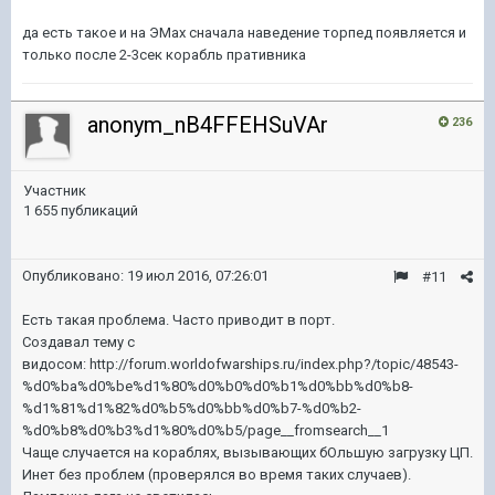
да есть такое и на ЭМах сначала наведение торпед появляется и
только после 2-3сек корабль пративника
anonym_nB4FFEHSuVAr
236
Участник
1 655 публикаций
Опубликовано:
19 июл 2016, 07:26:01
#11
Есть такая проблема. Часто приводит в порт.
Создавал тему с
видосом: http://forum.worldofwarships.ru/index.php?/topic/48543-
%d0%ba%d0%be%d1%80%d0%b0%d0%b1%d0%bb%d0%b8-
%d1%81%d1%82%d0%b5%d0%bb%d0%b7-%d0%b2-
%d0%b8%d0%b3%d1%80%d0%b5/page__fromsearch__1
Чаще случается на кораблях, вызывающих бОльшую загрузку ЦП.
Инет без проблем (проверялся во время таких случаев).