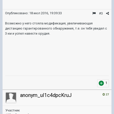
Опубликовано:
18 июл 2016, 19:39:33
#3
Возможно у него стояла модификация, увеличивающая
дистанцию гарантированного обнаружения, т.е. он тебя увидел с
3 км и успел навести орудия.
1
anonym_uI1c4dpcKruJ
27
Участник