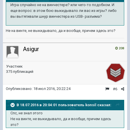
Игра случайно не на винчестере? или чего-то подобном. И
еще вопрос: в этом бою выкидывало ли вас из игры? либо
вы вытягивали шнур винчестера из USB- разъема?
Не на винте, не выкидывало, да и вообще, причем здесь это?
Asigur
208
Участник
375 публикаций
Опубликовано:
18 июл 2016, 20:22:24
#6
В 18.07.2016 в 20:04:01 пользователь konsil сказал:
Спс, не знал этого
Не на винте, не выкидывало, да и вообще, причем здесь
это?