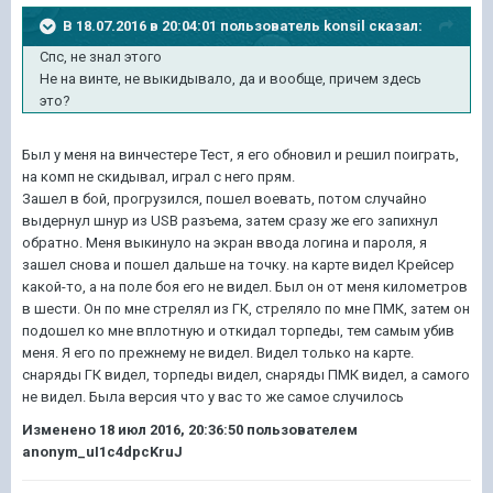
В 18.07.2016 в 20:04:01 пользователь konsil сказал:
Спс, не знал этого
Не на винте, не выкидывало, да и вообще, причем здесь
это?
Был у меня на винчестере Тест, я его обновил и решил поиграть,
на комп не скидывал, играл с него прям.
Зашел в бой, прогрузился, пошел воевать, потом случайно
выдернул шнур из USB разъема, затем сразу же его запихнул
обратно. Меня выкинуло на экран ввода логина и пароля, я
зашел снова и пошел дальше на точку. на карте видел Крейсер
какой-то, а на поле боя его не видел. Был он от меня километров
в шести. Он по мне стрелял из ГК, стреляло по мне ПМК, затем он
подошел ко мне вплотную и откидал торпеды, тем самым убив
меня. Я его по прежнему не видел. Видел только на карте.
снаряды ГК видел, торпеды видел, снаряды ПМК видел, а самого
не видел. Была версия что у вас то же самое случилось
Изменено
18 июл 2016, 20:36:50
пользователем
anonym_uI1c4dpcKruJ