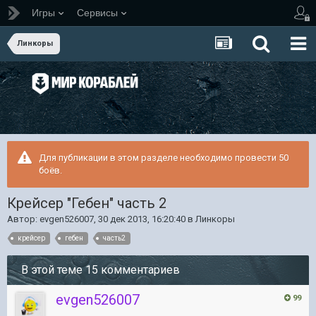
Игры
Сервисы
Линкоры
Для публикации в этом разделе необходимо провести 50
боёв.
Крейсер "Гебен" часть 2
Автор:
evgen526007
,
30 дек 2013, 16:20:40
в
Линкоры
крейсер
гебен
часть2
В этой теме 15 комментариев
evgen526007
99