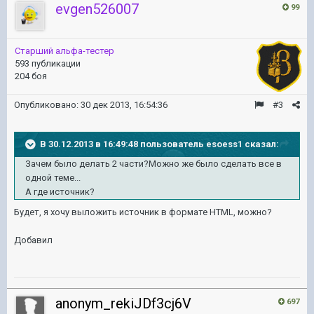
evgen526007
99
Старший альфа-тестер
593 публикации
204 боя
Опубликовано:
30 дек 2013, 16:54:36
#3
В 30.12.2013 в 16:49:48 пользователь esoess1 сказал:
Зачем было делать 2 части?Можно же было сделать все в
одной теме...
А где источник?
Будет, я хочу выложить источник в формате HTML, можно?
Добавил
anonym_rekiJDf3cj6V
697