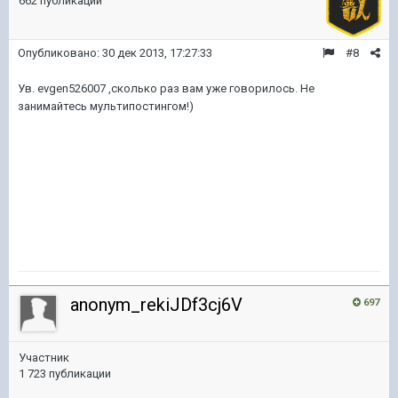
662 публикации
Опубликовано:
30 дек 2013, 17:27:33
#8
Ув. evgen526007 ,сколько раз вам уже говорилось. Не
занимайтесь мультипостингом!)
anonym_rekiJDf3cj6V
697
Участник
1 723 публикации