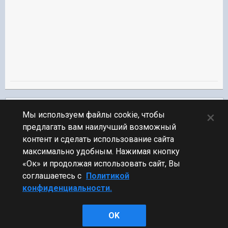
Подписчики
0
×
Мы используем файлы cookie, чтобы
предлагать вам наилучший возможный
ПЕРЕЙТИ К СПИСКУ ТЕМ
контент и сделать использование сайта
Линкоры
максимально удобным. Нажимая кнопку
«Ок» и продолжая использовать сайт, Вы
соглашаетесь с
Политикой
конфиденциальности.
Стиль
OK
Powered by Invision Community