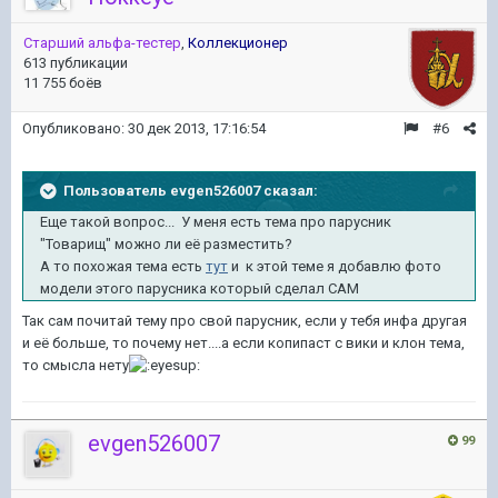
Старший альфа-тестер
,
Коллекционер
613 публикации
11 755 боёв
Опубликовано:
30 дек 2013, 17:16:54
#6
Пользователь evgen526007 сказал:
Еще такой вопрос... У меня есть тема про парусник
"Товарищ" можно ли её разместить?
А то похожая тема есть
тут
и к этой теме я добавлю фото
модели этого парусника который сделал САМ
Так сам почитай тему про свой парусник, если у тебя инфа другая
и её больше, то почему нет....а если копипаст с вики и клон тема,
то смысла нету
evgen526007
99