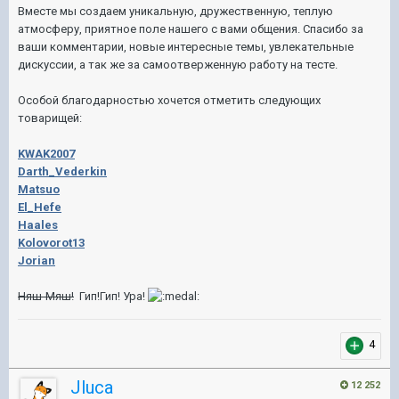
Вместе мы создаем уникальную, дружественную, теплую
атмосферу, приятное поле нашего с вами общения. Спасибо за
ваши комментарии, новые интересные темы, увлекательные
дискуссии, а так же за самоотверженную работу на тесте.
Особой благодарностью хочется отметить следующих
товарищей:
KWAK2007
Darth_Vederkin
Matsuo
El_Hefe
Haales
Kolovorot13
Jorian
Няш-Мяш!
Гип!Гип! Ура!
4
Jluca
12 252