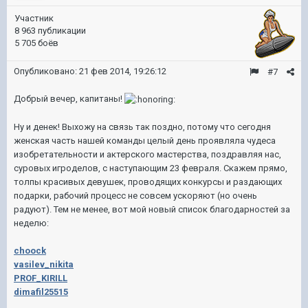
Участник
8 963 публикации
5 705 боёв
Опубликовано:
21 фев 2014, 19:26:12
#7
Добрый вечер, капитаны!
Ну и денек! Выхожу на связь так поздно, потому что сегодня
женская часть нашей команды целый день проявляла чудеса
изобретательности и актерского мастерства, поздравляя нас,
суровых игроделов, с наступающим 23 февраля. Скажем прямо,
толпы красивых девушек, проводящих конкурсы и раздающих
подарки, рабочий процесс не совсем ускоряют (но очень
радуют). Тем не менее, вот мой новый список благодарностей за
неделю:
choock
vasilev_nikita
PROF_KIRILL
dimafil25515