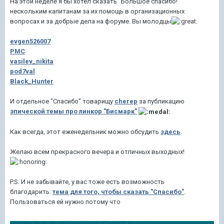
На этой неделе я бы хотел сказать "Большое спасибо!"
нескольким капитанам за их помощь в организационных
вопросах и за добрые дела на форуме. Вы молодцы
evgen526007
РМС
vasilev_nikita
pod7val
Black_Hunter
И отдельное "Спасибо" товарищу
cherep
за публикацию
эпической темы про линкор "Бисмарк"
Как всегда, этот еженедельник можно обсудить
здесь
.
Желаю всем прекрасного вечера и отличных выходных!
P.S. И не забывайте, у вас тоже есть возможность
благодарить:
тема для того, чтобы сказать "Спасибо"
.
Пользоваться ей нужно потому что