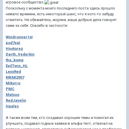
игровое сообщество
Поскольку с момента моего последнего поста здесь прошло
немало времени, есть некоторый шанс, что я кого-то забуду
отметить. Не обижайтесь, моряки, ваши добрые дела говорят
сами за себя. Спасибо в частности:
Windrunner1st
pod7val
Hootorez
Darth_Vederkin
the_komp
EvilTwin_HL
LexxRed
KWAK2007
Mikurru
PMC
Matsuo
RedJavelin
Haales
А также всем тем, кто создавал хорошие темы и помогал их
улучшать, подавал годные заявки в альфа-тест, отвечал на