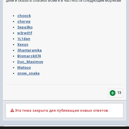
дней и сказать спасибо всем и в частности следующим морякам:
choock
cherep
3apa3ko
w3rw01f
1L1dan
Xexus
Shantaramka
Bismarck074
Doc_Maximov
Matsuo
snow_snake
13
Эта тема закрыта для публикации новых ответов.