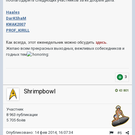
поблагодарить следующих участников за их добрые дела:
H
aales
DarKShaM
KWAK2007
PROF_KIRILL
Как всегда, этот еженедельник можно обсудить
здесь
.
Желаю всем прекрасных выходных, вежливых собеседников и
годных тем
3
Shrimpbowl
43 801
Участник
8 963 публикации
5 705 боёв
Опубликовано:
14 фев 2014, 16:07:34
#6