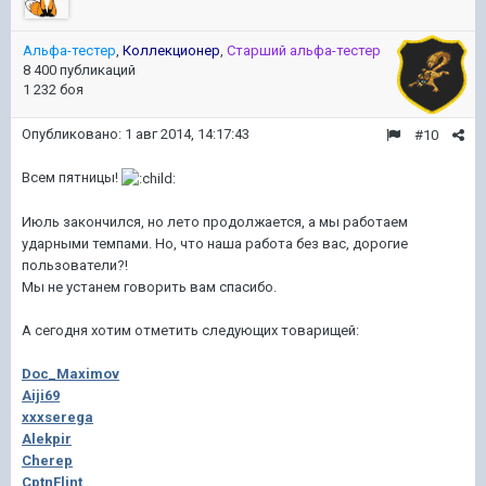
Альфа-тестер
,
Коллекционер
,
Старший альфа-тестер
8 400 публикаций
1 232 боя
Опубликовано:
1 авг 2014, 14:17:43
#10
Всем пятницы!
Июль закончился, но лето продолжается, а мы работаем
ударными темпами. Но, что наша работа без вас, дорогие
пользователи?!
Мы не устанем говорить вам спасибо.
А сегодня хотим отметить следующих товарищей:
Doc_Maximov
Aiji69
xxxserega
Alekpir
Cherep
CptnFlint