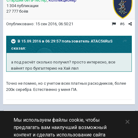
Старший бета-тестер
,
Коллекционер
1 304 публикации
27 777 боёв
Опубликовано:
15 сен 2016, 06:50:21
#6
В 15.09.2016 в 06:29:57 пользователь ATAC56RuS
сказал:
а под расчёт сколько получил? просто интересно, все
вайнят про бухгалтерию на Хай лвл
Точно не помню, но с учетом всех платных расходников, более
200к серебра. Естественно у меня ПА.
Подписчики
0
×
Мы используем файлы cookie, чтобы
предлагать вам наилучший возможный
ПЕРЕЙТИ К СПИСКУ ТЕМ
контент и сделать использование сайта
Флудилка