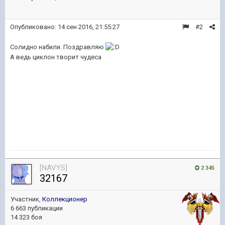
Опубликовано:
14 сен 2016, 21:55:27
#2
Солидно набили. Поздравляю
А ведь циклон творит чудеса
[NAVYS]
2 345
32167
Участник,
Коллекционер
6 663 публикации
14 323 боя