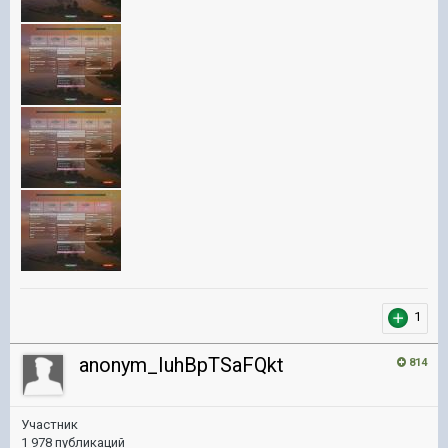
1
anonym_IuhBpTSaFQkt
814
Участник
1 978 публикаций