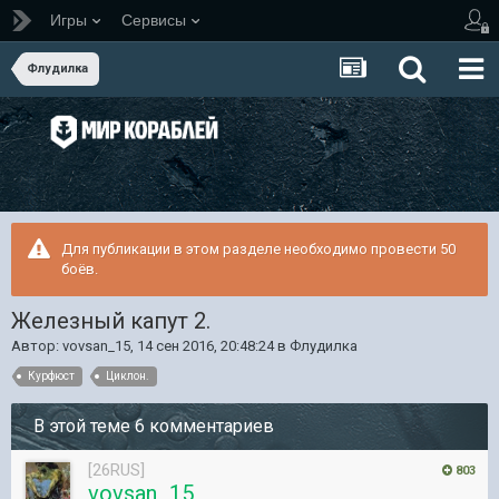
Игры
Сервисы
Флудилка
Для публикации в этом разделе необходимо провести 50
боёв.
Железный капут 2.
Автор:
vovsan_15
,
14 сен 2016, 20:48:24
в
Флудилка
Курфюст
Циклон.
В этой теме 6 комментариев
[26RUS]
803
vovsan_15