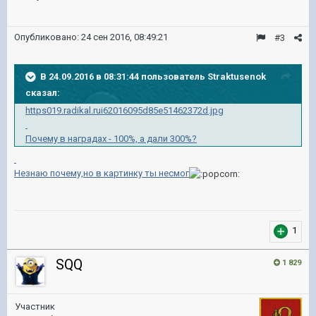
Опубликовано:
24 сен 2016, 08:49:21
#3
В 24.09.2016 в 08:31:44 пользователь Straktusenok
сказал:
https019.radikal.rui62016095d85e51462372d.jpg
Почему в наградах - 100%, а дали 300%?
Незнаю почему,но в картинку ты несмог
1
SQQ
1 829
Участник