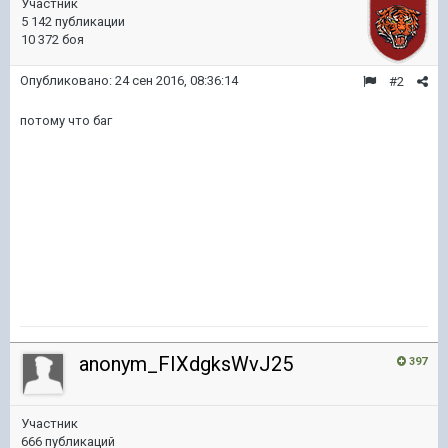
Участник
5 142 публикации
10 372 боя
Опубликовано:
24 сен 2016, 08:36:14
#2
потому что баг
anonym_FIXdgksWvJ25
397
Участник
666 публикаций