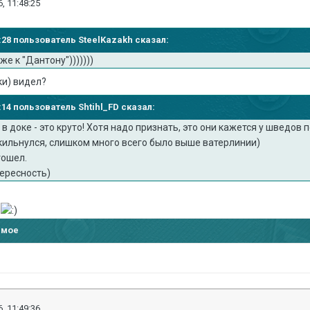
, 11:48:25
40:28 пользователь SteelKazakh сказал:
иже к "Дантону")))))))
ки) видел?
2:14 пользователь Shtihl_FD сказал:
в доке - это круто! Хотя надо признать, это они кажется у шведов 
кильнулся, слишком много всего было выше ватерлинии)
тошел.
тересность)
е
имое
, 11:49:36