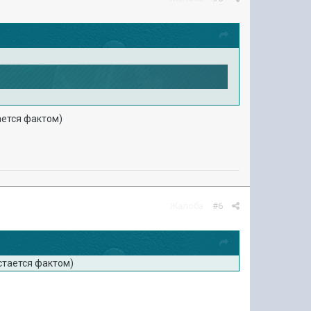
ается фактом)
Жалоба
#6
остается фактом)