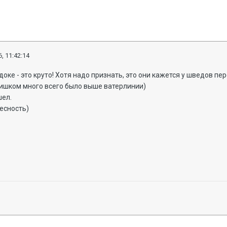
, 11:42:14
доке - это круто! Хотя надо признать, это они кажется у шведов пе
лишком много всего было выше ватерлинии)
шел.
есность)