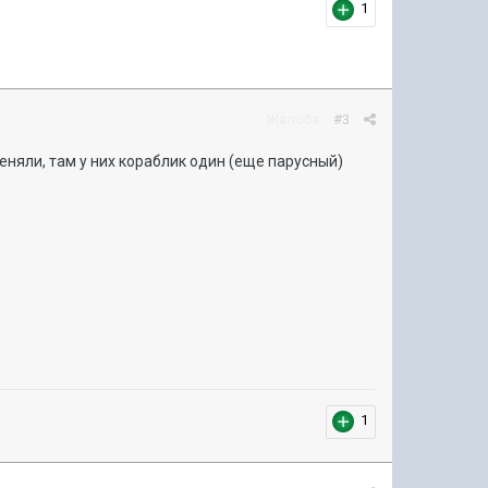
1
Жалоба
#3
реняли, там у них кораблик один (еще парусный)
1