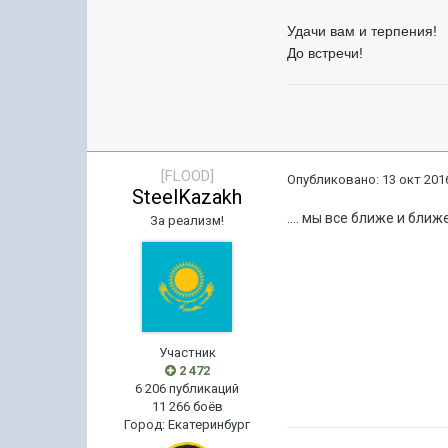
Удачи вам и терпения!
До встречи!
[FLOOD]
Опубликовано:
13 окт 2016
SteelKazakh
.... мы все ближе и ближе
За реализм!
Участник
2 472
6 206 публикаций
11 266 боёв
Город
:
Екатеринбург