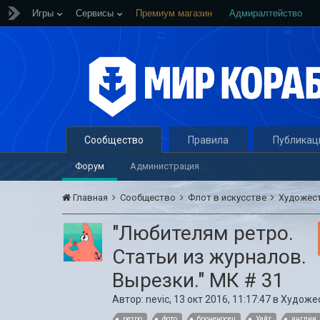
Игры
Сервисы
Премиум магазин
Адмиралтейство
Сообщество
Правила
Публикац
Форум
Администрация
Главная
Сообщество
Флот в искусстве
Художес
"Любителям ретро.
Статьи из журналов.
Вырезки." МК # 31
Автор:
nevic
,
13 окт 2016, 11:17:47
в
Художес
ретро
фото
броненосец
Уайт
англия