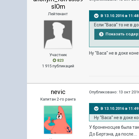
slOm
Лейтенант
В 13.10.2016 в 11:4
Если "Васа" то не в д
Показать соде
Ну "Васа" не в доке ко
Участник
823
1 915 публикаций
nevic
Опубликовано:
13 окт 2016
Капитан 2-го ранга
В 13.10.2016 в 11:4
Ну "Васа" не в доке 
У броненосцев была так
До Бертэна, да после....