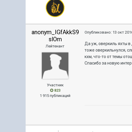
anonym_IGfAkkS9
Опубликовано:
13 окт 2016
slOm
Да уж, оверкиль яхты в 
Лейтенант
тоже оверкильнулся, с
кхм, что-то от темы ото
Спасибо за новую интер
Участник
823
1 915 публикаций