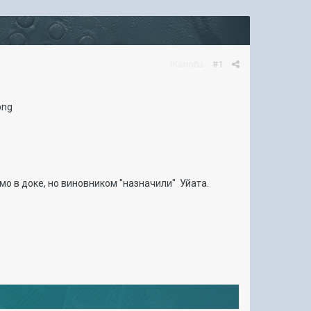
Жалоба
#1
о в доке, но виновником "назначили" Уйата.