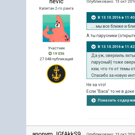
nevic
Опубликовано:
13 окт 2016
Капитан 2-го ранга
В 13.10.2016 в 11:
.... мы все ближе и бл
А ты парусники (открыт
В 13.10.2016 в 11:4
Участник
19 036
Да уж, оверкиль яхты 
27 048 публикаций
парусный) тоже овер
кхм, что-то от темы о
Спасибо за новую ин
Не за что!
Если "Васа" то не в док
Показать содерж
anonym_IGfAkkS9
Опубликовано:
13 окт 2016