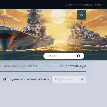
Войти
или
создать аккаунт
рналов. Вырезки." МК # 31
Все публикации
Войдите, чтобы подписаться
Подписчики
0