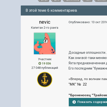
В этой теме 6 комментариев
nevic
Опубликовано:
13 окт 2016
Капитан 2-го ранга
Досадные оплошности...
Как они всё-таки меняю
Участник
Яхта предназначенная д
19 036
27 048 публикаций
Его последним "бумажны
«Вперед, по волнам па
"МК" № 22
"Броненосец "Трайом
Показать содерж