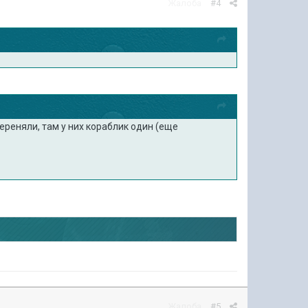
Жалоба
#4
переняли, там у них кораблик один (еще
Жалоба
#5