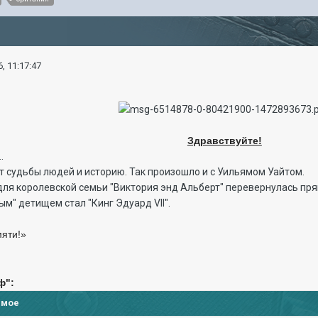
, 11:17:47
Здравствуйте
!
.
т судьбы людей и историю. Так произошло и с Уильямом Уайтом.
ля королевской семьи "Виктория энд Альберт" перевернулась прям
м" детищем стал "Кинг Эдуард VII".
мяти!»
ф
":
имое