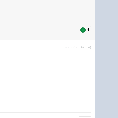
4
Жалоба
#2