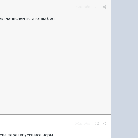
Жалоба
#1
был начислен по итогам боя
Жалоба
#2
сле перезапуска все норм.