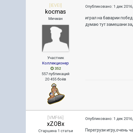
[IEVEI]
Опубликовано:
1 дек 2016,
kocmas
играл на баварии побед
Мичман
думаю тут замешани за
Участник
Коллекционер
352
557 публикаций
20 455 боёв
[VMF66]
Опубликовано:
1 дек 2016,
xZOBx
Перегрузи игру,очень ч
Старшина 1 статьи