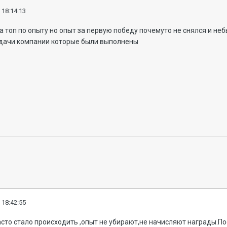
 18:14:13
а топ по опыту но опыт за первую победу почемуто не снялся и не
дачи компании которые были выполнены
 18:42:55
асто стало происходить ,опыт не убирают,не начисляют награды.По