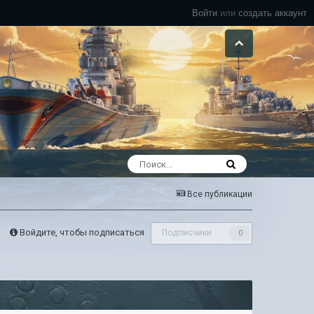
Войти
или
создать аккаунт
Все публикации
Войдите, чтобы подписаться
Подписчики
0