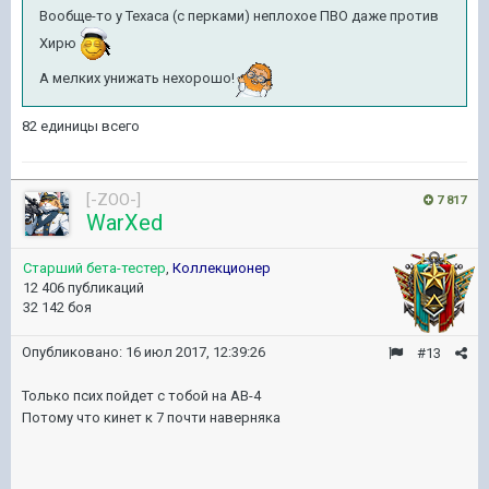
Вообще-то у Техаса (с перками) неплохое ПВО даже против
Хирю
А мелких унижать нехорошо!
82 единицы всего
[-ZOO-]
7 817
WarXed
Старший бета-тестер
,
Коллекционер
12 406 публикаций
32 142 боя
Опубликовано:
16 июл 2017, 12:39:26
#13
Только псих пойдет с тобой на АВ-4
Потому что кинет к 7 почти наверняка