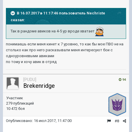
В 16.07.2017 в 11:17:46 пользователь
Nechriste
сказал:
Так в рандоме авиков на 4-5 ур вроде хватает
понимаешь если меня кинет к 7 уровню, то как бы мое ПВО не на
столько как про него расказывали меня интересуют бои с
одноуровневыми авиками
по тому и хочу авик в отряд
[PUDU]
94
Brekenridge
Участник
279 публикаций
10 472 боя
Опубликовано:
16 июл 2017, 11:47:00
#8