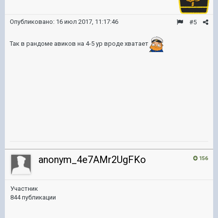
Опубликовано:
16 июл 2017, 11:17:46
#5
Так в рандоме авиков на 4-5 ур вроде хватает
anonym_4e7AMr2UgFKo
156
Участник
844 публикации