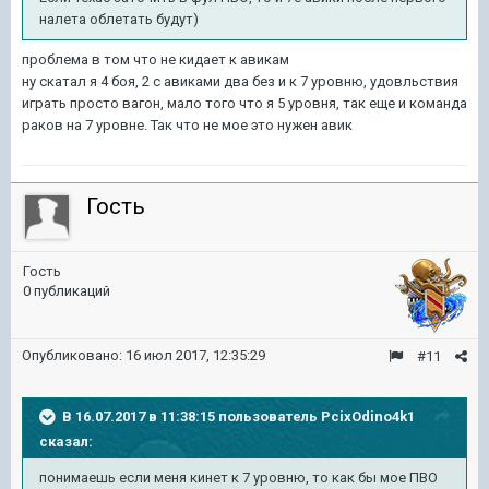
налета облетать будут)
проблема в том что не кидает к авикам
ну скатал я 4 боя, 2 с авиками два без и к 7 уровню, удовльствия
играть просто вагон, мало того что я 5 уровня, так еще и команда
раков на 7 уровне. Так что не мое это нужен авик
Гость
Гость
0 публикаций
Опубликовано:
16 июл 2017, 12:35:29
#11
В 16.07.2017 в 11:38:15 пользователь
PcixOdino4k1
сказал:
понимаешь если меня кинет к 7 уровню, то как бы мое ПВО