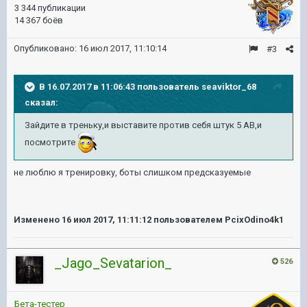
3 344 публикации
14 367 боёв
Опубликовано:
16 июл 2017, 11:10:14
#3
В 16.07.2017 в 11:06:43 пользователь
seaviktor_68
сказал:
Зайдите в треньку,и выставите против себя штук 5 АВ,и
посмотрите
не люблю я тренировку, боты слишком предсказуемые
Изменено
16 июл 2017, 11:11:12
пользователем PcixOdino4k1
_Jago_Sevatarion_
526
Бета-тестер