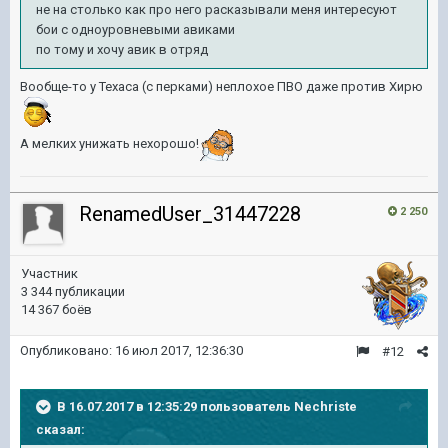
не на столько как про него расказывали меня интересуют
бои с одноуровневыми авиками
по тому и хочу авик в отряд
Вообще-то у Техаса (с перками) неплохое ПВО даже против Хирю
А мелких унижать нехорошо!
RenamedUser_31447228
2 250
Участник
3 344 публикации
14 367 боёв
Опубликовано:
16 июл 2017, 12:36:30
#12
В 16.07.2017 в 12:35:29 пользователь
Nechriste
сказал: