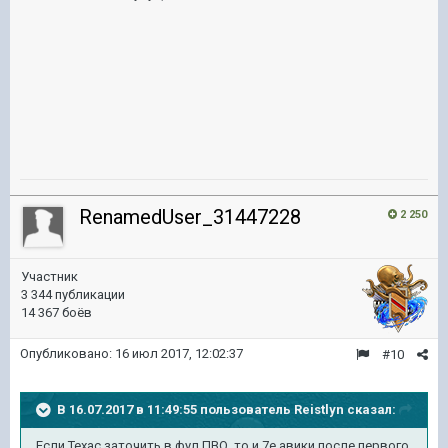
RenamedUser_31447228
2 250
Участник
3 344 публикации
14 367 боёв
Опубликовано:
16 июл 2017, 12:02:37
#10
В 16.07.2017 в 11:49:55 пользователь
Reistlyn
сказал:
Если Техас заточить в фул ПВО, то и 7е авики после первого