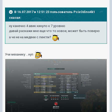
В 16.07.2017 в 12:51:23 пользователь
PcixOdino4k1
сказал:
ну канечно 4 авик кинуло к 7 уровню
давай раскажи мне еще что то новое, может быть поверю
а че не на мидвее с ленгли?
Учи механику .. нуп