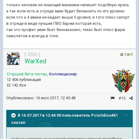
только человек не знающий механики напишет подобную ересь
а так если есть в отряде авик будет балансить по его уровню
если что а 4 авики не кидает выше 5 уровня, и того плюс сапорт
в отряде в виде лучшей ПВО баржи которая есть,
так что профит авик бьет безнаказано, техас бьет плюс фарм
самолетов и всегда в топе
[-ZOO-]
7 817
WarXed
Старший бета-тестер
,
Коллекционер
12 406 публикаций
32 142 боя
Опубликовано:
16 июл 2017, 12:45:48
#15
В 16.07.2017 в 12:44:00 пользователь
PcixOdino4k1
сказал:
только человек не знающий механики напишет подобную