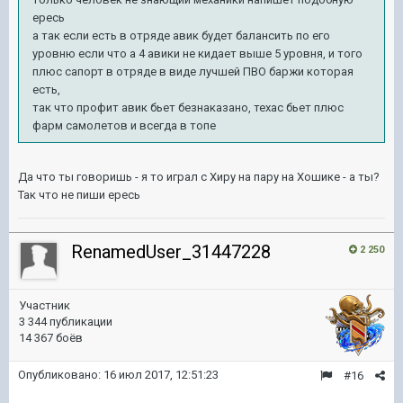
ересь
а так если есть в отряде авик будет балансить по его
уровню если что а 4 авики не кидает выше 5 уровня, и того
плюс сапорт в отряде в виде лучшей ПВО баржи которая
есть,
так что профит авик бьет безнаказано, техас бьет плюс
фарм самолетов и всегда в топе
Да что ты говоришь - я то играл с Хиру на пару на Хошике - а ты?
Так что не пиши ересь
RenamedUser_31447228
2 250
Участник
3 344 публикации
14 367 боёв
Опубликовано:
16 июл 2017, 12:51:23
#16