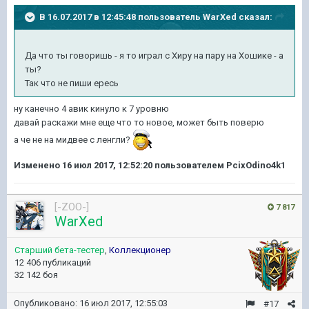
В 16.07.2017 в 12:45:48 пользователь
WarXed
сказал:
Да что ты говоришь - я то играл с Хиру на пару на Хошике - а
ты?
Так что не пиши ересь
ну канечно 4 авик кинуло к 7 уровню
давай раскажи мне еще что то новое, может быть поверю
а че не на мидвее с ленгли?
Изменено
16 июл 2017, 12:52:20
пользователем PcixOdino4k1
[-ZOO-]
7 817
WarXed
Старший бета-тестер
,
Коллекционер
12 406 публикаций
32 142 боя
Опубликовано:
16 июл 2017, 12:55:03
#17