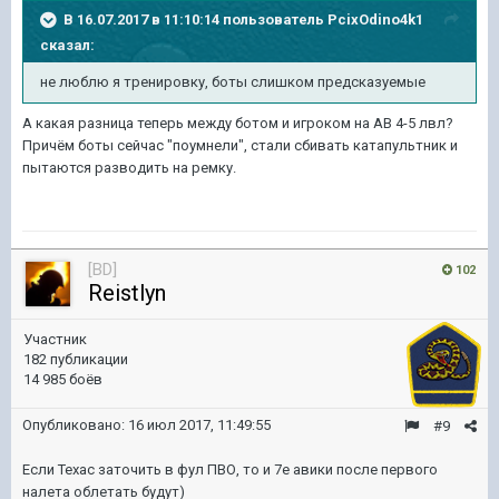
В 16.07.2017 в 11:10:14 пользователь
PcixOdino4k1
сказал:
не люблю я тренировку, боты слишком предсказуемые
А какая разница теперь между ботом и игроком на АВ 4-5 лвл?
Причём боты сейчас "поумнели", стали сбивать катапультник и
пытаются разводить на ремку.
[BD]
102
Reistlyn
Участник
182 публикации
14 985 боёв
Опубликовано:
16 июл 2017, 11:49:55
#9
Если Техас заточить в фул ПВО, то и 7е авики после первого
налета облетать будут)