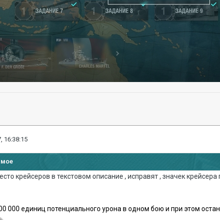
, 16:38:15
имое
есто крейсеров в текстовом описание , исправят , значек крейсера
500 000 единиц потенциального урона в одном бою и при этом остан