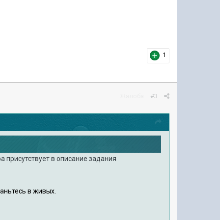
1
Жалоба
#3
ра присутствует в описание задания
таньтесь в живых.