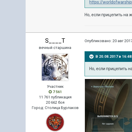
https://worldofwarship
Но, если прицепить на ж
S____T
Опубликовано:
20 авг 2017
вечный старшина
В 20.08.2017 в 16:
Но, если прицепить н
Участник
7 561
11 761 публикация
20 662 боя
Город
:
Столица Бурлаков