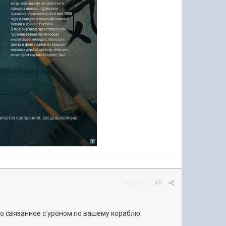
Жалоба
#5
то связанное с уроном по вашему кораблю