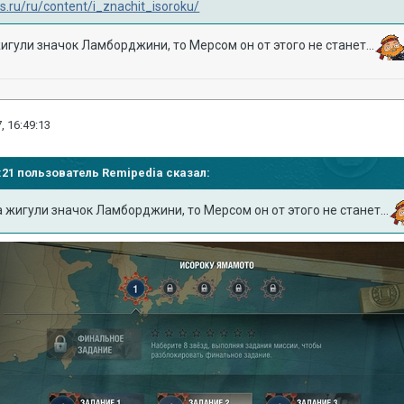
s.ru/ru/content/i_znachit_isoroku/
игули значок Ламборджини, то Мерсом он от этого не станет...
, 16:49:13
48:21 пользователь
Remipedia
сказал:
а жигули значок Ламборджини, то Мерсом он от этого не станет...