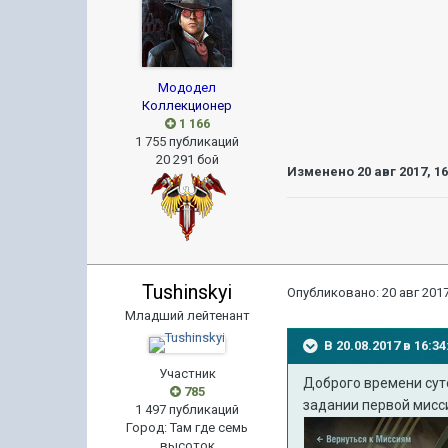
Мододел
Коллекционер
1 166
1 755 публикаций
20 291 бой
Изменено
20 авг 2017, 1
Tushinskyi
Опубликовано:
20 авг 2017
Младший лейтенант
В 20.08.2017 в 16:
Участник
Доброго времени суто
785
задании первой мисси
1 497 публикаций
Город
:
Там где семь
высоток