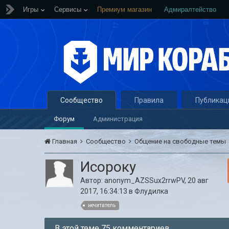
Игры
Сервисы
Премиум магазин
Адмиралтейство
Сообщество
Правила
Публикац
Форум
Администрация
Главная
Сообщество
Общение на свободные темы
Исороку
Автор:
anonym_AZSSux2rrwPV
,
20 авг
2017, 16:34:13
в
Флудилка
нечитатель
В этой теме 75 комментариев