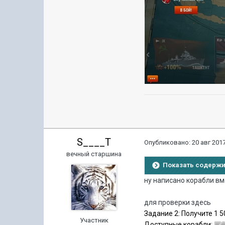
S____T
Опубликовано:
20 авг 2017
вечный старшина
Показать содерж
ну написано корабли вм
для проверки здесь
Задание 2: Получите 1 
Участник
Доступные корабли: