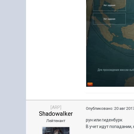
[ARP]
Опубликовано:
20 авг 2017
ShadowaIker
рун или гиденбурк
Лейтенант
В учет идут попадании,