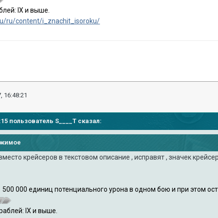
лей: IX и выше.
ru/ru/content/i_znachit_isoroku/
, 16:48:21
38:15 пользователь
S____T
сказал:
ржимое
вместо крейсеров в текстовом описание , исправят , значек крейсе
1 500 000 единиц потенциального урона в одном бою и при этом ос
аблей: IX и выше.