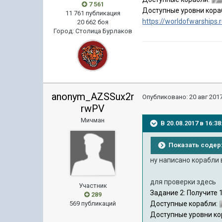
7 561
Доступные уровни кораб
11 761 публикация
https://worldofwarships.
20 662 боя
Город
:
Столица Бурлаков
anonym_AZSSux2r
Опубликовано:
20 авг 2017
rwPV
Мичман
В 20.08.2017 в 16:
Показать соде
ну написано корабли 
для проверки здесь
Участник
Задание 2: Получите 
289
569 публикаций
Доступные корабли:
Доступные уровни кор