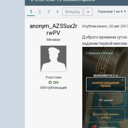
1
Вперёд
2
3
4
Страница 1 из 4
anonym_AZSSux2r
Опубликовано:
20 авг 2017
rwPV
Доброго времени суток 
Мичман
задании первой миссии 
Участник
289
569 публикаций