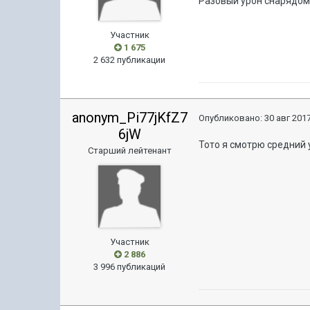
Разовый урон снарядом 
Участник
1 675
2 632 публикации
anonym_Pi77jKfZ7
Опубликовано:
30 авг 2017
6jW
Тото я смотрю средний 
Старший лейтенант
Участник
2 886
3 996 публикаций