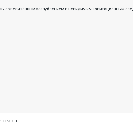
ды с увеличенным заглублением и невидимым кавитационным следом
, 11:23:38