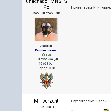
Chechaco_MNS_S
Pb
Привет всем! Или торпе
Главный старшина
Участник
Коллекционер
198
363 публикации
16 663 боя
Город
:
СПб
Ml_serzant
Опубликовано:
30 авг 2017
Лейтенант