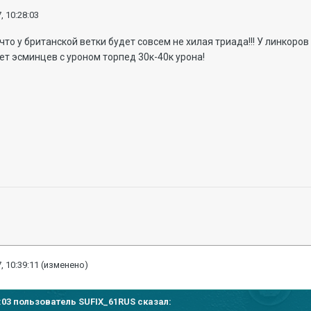
, 10:28:03
то у британской ветки будет совсем не хилая триада!!! У линкоров
ает эсминцев с уроном торпед 30к-40к урона!
, 10:39:11
(изменено)
28:03 пользователь
SUFIX_61RUS
сказал: