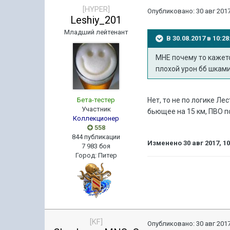
[HYPER]
Опубликовано:
30 авг 2017
Leshiy_201
Младший лейтенант
В 30.08.2017 в 10:
МНЕ почему то кажетс
плохой урон бб шками
Бета-тестер
Нет, то не по логике Л
Участник
бьющее на 15 км, ПВО п
Коллекционер
558
844 публикации
Изменено
30 авг 2017, 1
7 983 боя
Город
:
Питер
[KF]
Опубликовано:
30 авг 2017