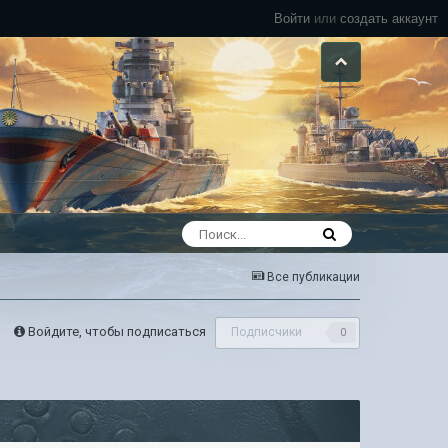
Войти
или
создать аккаунт
Все публикации
Войдите, чтобы подписаться
Подписчики
0