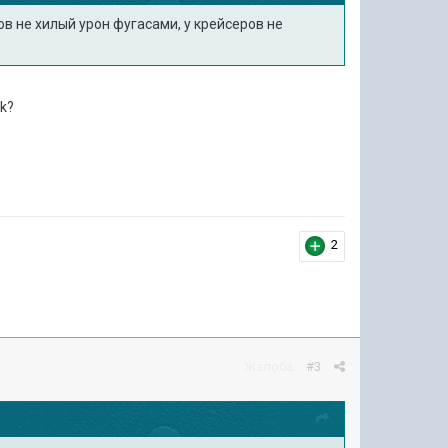
ов не хилый урон фугасами, у крейсеров не
k?
2
Жалоба
#3