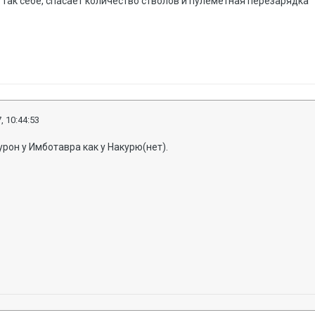
так себе, спасает количество стволов и пулемётная перезарядка
, 10:44:53
урон у Имботавра как у Накурю(нет).