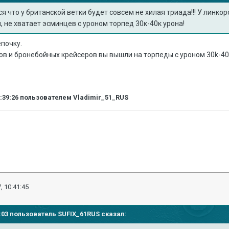
я что у британской ветки будет совсем не хилая триада!!! У линкор
, не хватает эсминцев с уроном торпед 30к-40к урона!
почку.
ов и бронебойных крейсеров вы вышли на торпеды с уроном 30k-40
0:39:26
пользователем Vladimir_51_RUS
, 10:41:45
28:03 пользователь
SUFIX_61RUS
сказал: