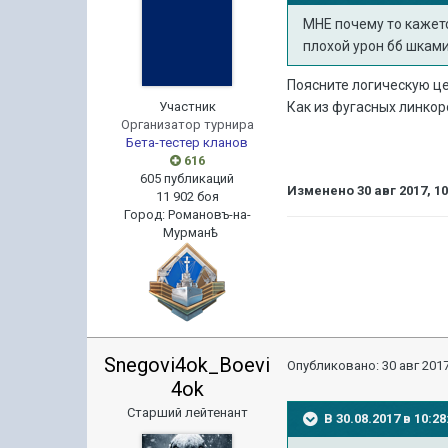
МНЕ почему то кажетс
плохой урон бб шками
Поясните логическую це
Участник
Как из фугасных линкор
Организатор турнира
Бета-тестер кланов
616
605 публикаций
Изменено
30 авг 2017, 1
11 902 боя
Город
:
Романовъ-на-
Мурманѣ
Snegovi4ok_Boevi
Опубликовано:
30 авг 2017
4ok
Старший лейтенант
В 30.08.2017 в 10: