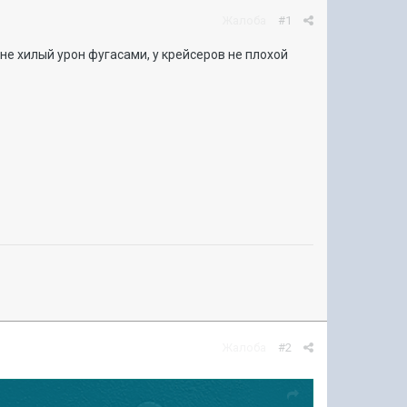
Жалоба
#1
 не хилый урон фугасами, у крейсеров не плохой
Жалоба
#2