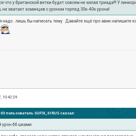
я что у британской ветки будет совсем не хилая триада!!! У линкор
, не хватает эсминцев с уроном торпед 30к-40к урона!
я надо . лишь бы написать тему . Давайте ещё про авик напишите к
м
, 10:42:29
28:03 пользователь
SUFIX_61RUS
сказал:
й урон бб шками