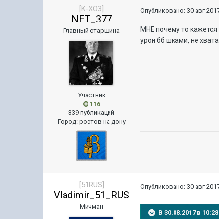
[K-XO3]
Опубликовано:
30 авг 2017
NET_377
МНЕ почему то кажется ч
Главный старшина
урон бб шками, не хват
Участник
116
339 публикаций
Город
:
ростов на дону
[51RUS]
Опубликовано:
30 авг 2017
Vladimir_51_RUS
Мичман
В 30.08.2017 в 10: