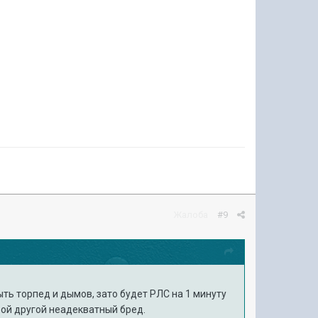
Жалоба
#9
ыть торпед и дымов, зато будет РЛС на 1 минуту
юбой другой неадекватный бред.