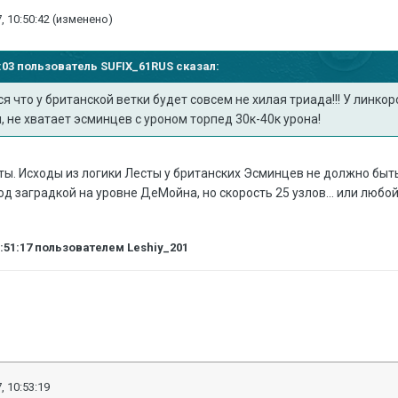
, 10:50:42
(изменено)
28:03 пользователь
SUFIX_61RUS
сказал:
я что у британской ветки будет совсем не хилая триада!!! У линкор
, не хватает эсминцев с уроном торпед 30к-40к урона!
есты. Исходы из логики Лесты у британских Эсминцев не должно быт
од заградкой на уровне ДеМойна, но скорость 25 узлов... или любо
0:51:17
пользователем Leshiy_201
, 10:53:19