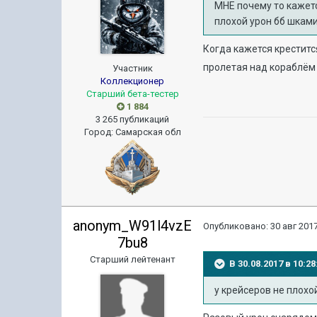
МНЕ почему то кажетс
плохой урон бб шками
Когда кажется креститс
пролетая над кораблё
Участник
Коллекционер
Старший бета-тестер
1 884
3 265 публикаций
Город
:
Самарская обл
anonym_W91l4vzE
Опубликовано:
30 авг 2017
7bu8
Старший лейтенант
В 30.08.2017 в 10:
у крейсеров не плохо