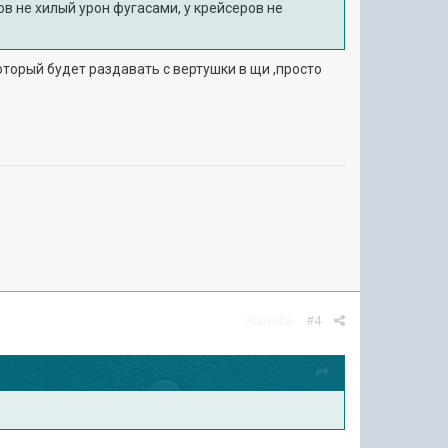
ов не хилый урон фугасами, у крейсеров не
оторый будет раздавать с вертушки в щи ,просто
Жалоба
#4