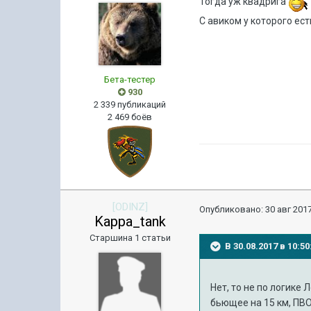
Тогда уж квадрига
С авиком у которого ес
Бета-тестер
930
2 339 публикаций
2 469 боёв
[ODINZ]
Опубликовано:
30 авг 2017
Kappa_tank
Старшина 1 статьи
В 30.08.2017 в 10:
Нет, то не по логике
бьющее на 15 км, ПВО