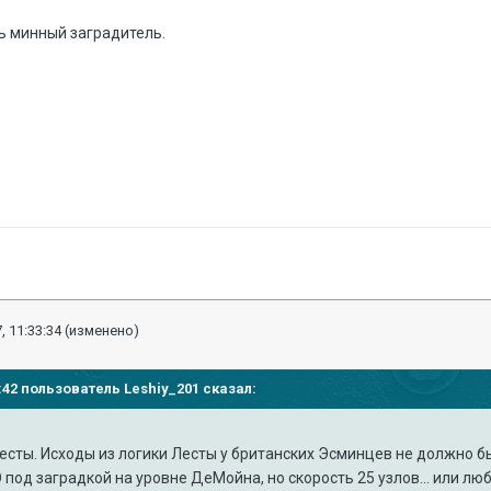
ть минный заградитель.
, 11:33:34
(изменено)
50:42 пользователь
Leshiy_201
сказал:
 Лесты. Исходы из логики Лесты у британских Эсминцев не должно б
 под заградкой на уровне ДеМойна, но скорость 25 узлов... или л