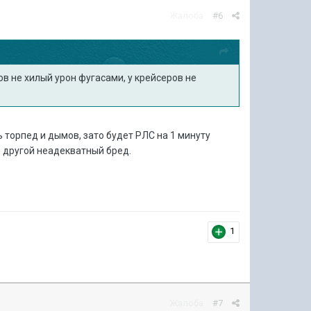
Жалоба
#6
ов не хилый урон фугасами, у крейсеров не
ь торпед и дымов, зато будет РЛС на 1 минуту
й другой неадекватный бред.
1
Жалоба
#7