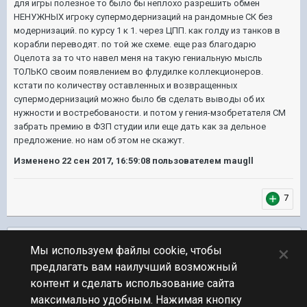
для игры полезное то было бы неплохо разрешить обмен
НЕНУЖНЫХ игроку супермодернизаций на рандомные СК без
модернизаций. по курсу 1 к 1. через ЦПП. как голду из танков в
корабли переводят. по той же схеме. еще раз благодарю
Оцелота за то что навел меня на такую гениальную мысль
ТОЛЬКО своим появлением во флудилке коллекционеров.
кстати по количеству оставленных и возвращенных
супермодернизаций можно было бв сделать выводы об их
нужности и востребованости. и потом у гения-мзобретателя СМ
забрать премию в ФЗП студии или еще дать как за дельное
предложение. но нам об этом не скажут.
Изменено
22 сен 2017, 16:59:08
пользователем maugll
7
Подписчики
0
×
Мы используем файлы cookie, чтобы
предлагать вам наилучший возможный
ПЕРЕЙТИ К СПИСКУ ТЕМ
контент и сделать использование сайта
Обсуждение Мира Кораблей
максимально удобным. Нажимая кнопку