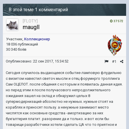
В этой теме 1 комментарий
[FLOTY]
37 572
maugll
Участник,
Коллекционер
18 036 публикаций
30 340 боёв
Опубликовано:
22 сен 2017, 15:34:52
#1
Сегодня случилось выдающееся событие-ламповую флудильню
с визитом навестил светоч мысли и отец форумнрго троллинга
Сам ОЦЕЛОТ. после общения с которым и появилась данная идея.
но перед этим я после получасового непродолжительного
ожидания зашел на склад и обнаружил целых 8
супермодернизаций-абсолютно не нужных. нужные стоят на
кораблях и приносят пользу. а ненужные занимают место
числятся как основные средства -амортизацию за них
бухгалтерия платит. разорение да и только. и вот если бы
товарищи разработчики хотели сделать ЦА что то приятное и