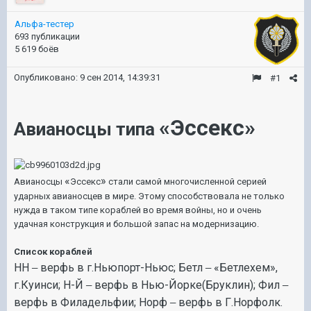
Альфа-тестер
693 публикации
5 619 боёв
Опубликовано:
9 сен 2014, 14:39:31
#1
«
Эссекс
»
Авианосцы типа
«
»
Авианосцы
Эссекс
стали самой многочисленной серией
ударных авианосцев в мире. Этому способствовала не только
нужда в таком типе кораблей во время войны, но и очень
удачная конструкция и большой запас на модернизацию.
Список кораблей
НН
верфь в г
.
Ньюпорт
-
Ньюс
;
Бетл
«
Бетлехем
»,
—
—
г
.
Куинси
;
Н
-
Й
верфь в Нью
-
Йорке
(
Бруклин
);
Фил
—
—
верфь в Филадельфии
;
Норф
верфь в Г
.
Норфолк
.
—