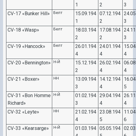
1
2
3
Белт
CV-17 «Bunker Hill»
15.
0
9.194
0
7.12.194
24.
0
5
1
2
3
Белт
CV-18 «Wasp»
18.
0
3.194
17.
0
8.194
24.11
2
2
3
Белт
CV-19 «Hancock»
26.
0
1.194
24.
0
1.194
15.
0
4
4
4
4
Н-Й
CV-20 «Bennington»
15.12.194
26.
0
2.194
0
6.
0
8
2
4
4
НН
CV
-21 «
Boxer
»
13.
0
9.194
14.12.194
16.
0
4
3
4
5
Н-Й
CV-31 «Bon Homme
0
1.
0
2.194
29.
0
4.194
26.11
Richard»
3
4
4
НН
CV
-32 «
Leyte
»
21.
0
2.194
23.
0
8.194
11.
0
4
4
5
6
Н-Й
CV-33 «Kearsarge»
0
1.
0
3.194
0
5.
0
5.194
0
2.
0
3
4
5
6