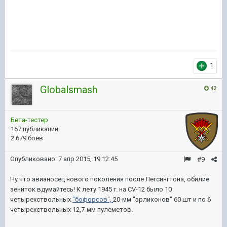
1
Globalsmash
42
Бета-тестер
167 публикаций
2 679 боёв
Опубликовано:
7 апр 2015, 19:12:45
#9
Ну что авианосец нового поколения после Легсингтона, обилие
зениток вдумайтесь! К лету 1945 г. на
CV
-12 было 10
четырехствольных
"бофорсов",
20-мм "эрликонов" 60 шт и по 6
четырехствольных 12,7-мм пулеметов.