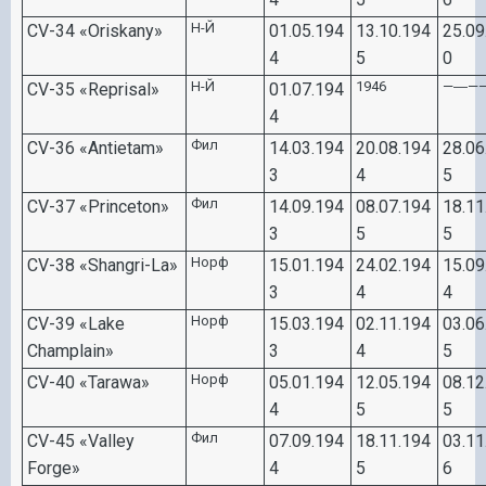
Н-Й
CV-34 «Oriskany»
0
1.
0
5.194
13.10.194
25.
0
9
4
5
0
Н-Й
1946
—―—
CV-35 «Reprisal»
0
1.
0
7.194
4
Фил
CV-36 «Antietam»
14.
0
3.194
20.
0
8.194
28.
0
6
3
4
5
Фил
CV-37 «Princeton»
14.
0
9.194
0
8.
0
7.194
18.11
3
5
5
Норф
CV-38 «Shangri-La»
15.
0
1.194
24.
0
2.194
15.
0
9
3
4
4
Норф
CV-39 «Lake
15.
0
3.194
0
2.11.194
0
3.
0
6
Champlain»
3
4
5
Норф
CV-40 «Tarawa»
0
5.
0
1.194
12.
0
5.194
0
8.12
4
5
5
Фил
CV-45 «Valley
0
7.
0
9.194
18.11.194
0
3.11
Forge»
4
5
6