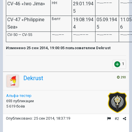
НН
—―—–—
—―—
CV-46 «Iwo Jima»
29.
0
1.194
5
Белт
CV-47 «Philippine
19.
0
8.194
0
5.
0
9.194
11.
0
5
Sea»
4
5
6
CV-50 — CV-55
—―—–
—―—–—
—―—–—
—―—
Изменено
25 сен 2014, 19:00:05
пользователем Dekrust
1
Dekrust
293
Альфа-тестер
693 публикации
5 619 боёв
Опубликовано:
25 сен 2014, 18:37:19
#2