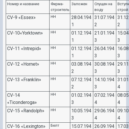
Номер и название
Фирма-
Заложен
Спущен на
Вступ
строитель
воду
строй
НН
CV-9 «Essex»
28.
0
4.194
31.
0
7.194
31.12
1
2
2
НН
CV-10«Yorktown»
0
1.12.194
21.
0
1.194
15.
0
4
1
3
3
НН
CV-11 «Intrepid»
0
1.12.194
26.
0
4.194
16.
0
8
1
3
3
НН
CV-12 «Hornet»
0
3.
0
8.194
30.
0
8.194
29.11
2
3
3
НН
CV-13 «Franklin»
0
7.12.194
14.10.194
31.
0
1
2
3
4
НН
CV-14
0
1.
0
2.194
0
7.
0
2.194
0
8.
0
5
«Ticonderoga»
3
4
4
НН
CV-15 «Randolph»
10.
0
5.194
29.
0
6.194
0
9.10
3
4
4
Белт
CV-16 «Lexington»
15.
0
7.194
26.
0
9.194
17.
0
3