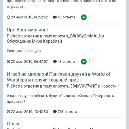
проверяешь? Мне вот она тож неособо, а работа от этого не
страдает.
23 июл 2016, 06:52:22
43 ответа
1
Про Ваш миллион!
Picikatto ответил в тему anonym_B8r8OyCmMAL6 в
Обсуждение Мира Кораблей
Разговор пр акцию
23 июл 2016, 06:47:57
43 ответа
1
Играй на миллион! Пригласи друзей в World of
Warships и получи главный приз
Picikatto ответил в тему anonym_384xVXV7vNjF в
Новости
в налоговую сообщать будете? или за кейсом в Питер ехать
придётся?
22 июл 2016, 13:42:30
763 ответа
Орлы