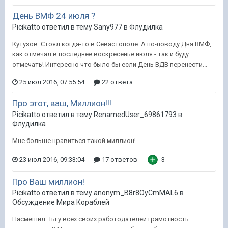
День ВМФ 24 июля ?
Picikatto ответил в тему Sany977 в
Флудилка
Кутузов. Стоял когда-то в Севастополе. А по-поводу Дня ВМФ,
как отмечал в последнее воскресенье июля - так и буду
отмечать! Интересно что было бы если День ВДВ перенести...
25 июл 2016, 07:55:54
22 ответа
Про этот, ваш, Миллион!!!
Picikatto ответил в тему RenamedUser_69861793 в
Флудилка
Мне больше нравиться такой миллион!
23 июл 2016, 09:33:04
17 ответов
3
Про Ваш миллион!
Picikatto ответил в тему anonym_B8r8OyCmMAL6 в
Обсуждение Мира Кораблей
Насмешил. Ты у всех своих работодателей грамотность