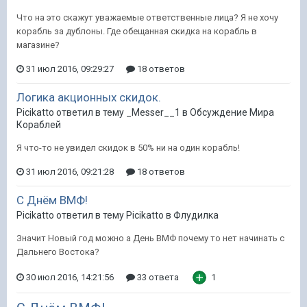
Что на это скажут уважаемые ответственные лица? Я не хочу
корабль за дублоны. Где обещанная скидка на корабль в
магазине?
31 июл 2016, 09:29:27
18 ответов
Логика акционных скидок.
Picikatto ответил в тему _Messer__1 в
Обсуждение Мира
Кораблей
Я что-то не увидел скидок в 50% ни на один корабль!
31 июл 2016, 09:21:28
18 ответов
С Днём ВМФ!
Picikatto ответил в тему Picikatto в
Флудилка
Значит Новый год можно а День ВМФ почему то нет начинать с
Дальнего Востока?
30 июл 2016, 14:21:56
33 ответа
1