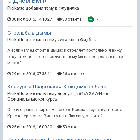
С Днём ВМФ!
Picikatto добавил тему в
Флудилка
30 июл 2016, 14:10:27
33 ответа
7
Стрельба в дымы
Picikatto ответил в тему vvowikus в
Фидбек
А если наглец стоит в дымах и стреляет постоянно, я вижу
откуда вылетают снаряды - почему бы не пострелять в это
место?
29 июл 2016, 07:33:11
26 ответов
Конкурс «Швартовка». Каждому по базе!
Picikatto ответил в тему anonym_384xVXV7vNjF в
Официальные конкурсы
Очень странная карта. На севере Крыма отсутствует город
Красноперекопск! Вместо него Яну капу, это что?
25 июл 2016, 16:09:30
53 ответа
Разработчикам. Предложение о создании