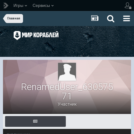
Игры
Сервисы
Главная
RenamedUser_630575
71
Участник