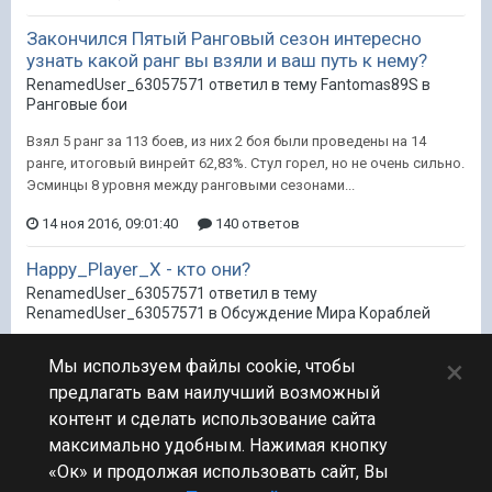
Закончился Пятый Ранговый сезон интересно
узнать какой ранг вы взяли и ваш путь к нему?
RenamedUser_63057571 ответил в тему Fantomas89S в
Ранговые бои
Взял 5 ранг за 113 боев, из них 2 боя были проведены на 14
ранге, итоговый винрейт 62,83%. Стул горел, но не очень сильно.
Эсминцы 8 уровня между ранговыми сезонами...
14 ноя 2016, 09:01:40
140 ответов
Happy_Player_X - кто они?
RenamedUser_63057571 ответил в тему
RenamedUser_63057571 в
Обсуждение Мира Кораблей
Только что из боя, где Happy_Player_11 на Донском пострелял в
×
Мы используем файлы cookie, чтобы
начале боя по союзному кагеро, а потом слился на подходе к
предлагать вам наилучший возможный
точке.
контент и сделать использование сайта
13 ноя 2016, 13:23:02
13 ответов
максимально удобным. Нажимая кнопку
«Ок» и продолжая использовать сайт, Вы