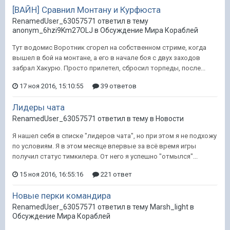
[ВАЙН] Сравнил Монтану и Курфюста
RenamedUser_63057571 ответил в тему
anonym_6hzi9Km27OLJ в
Обсуждение Мира Кораблей
Тут водомис Воротник сгорел на собственном стриме, когда
вышел в бой на монтане, а его в начале боя с двух заходов
забрал Хакурю. Просто прилетел, сбросил торпеды, после...
17 ноя 2016, 15:10:55
39 ответов
Лидеры чата
RenamedUser_63057571 ответил в тему в
Новости
Я нашел себя в списке "лидеров чата", но при этом я не подхожу
по условиям. Я в этом месяце впервые за всё время игры
получил статус тимкилера. От него я успешно "отмылся"...
15 ноя 2016, 16:55:16
221 ответ
Новые перки командира
RenamedUser_63057571 ответил в тему Marsh_light в
Обсуждение Мира Кораблей