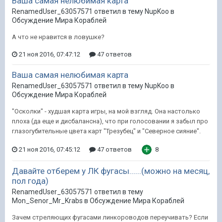
Ваша самая нелюбимая карта
RenamedUser_63057571 ответил в тему NupKoo в
Обсуждение Мира Кораблей
А что не нравится в ловушке?
21 ноя 2016, 07:47:12
47 ответов
Ваша самая нелюбимая карта
RenamedUser_63057571 ответил в тему NupKoo в
Обсуждение Мира Кораблей
"Осколки" - худшая карта игры, на мой взгляд. Она настолько
плоха (да еще и дисбалансна), что при голосовании я забыл про
глазогубительные цвета карт "Трезубец" и "Северное сияние".
21 ноя 2016, 07:45:12
47 ответов
8
Давайте отберем у ЛК фугасы......(можно на месяц,
пол года)
RenamedUser_63057571 ответил в тему
Mon_Senor_Mr_Krabs в
Обсуждение Мира Кораблей
Зачем стреляющих фугасами линкороводов переучивать? Если