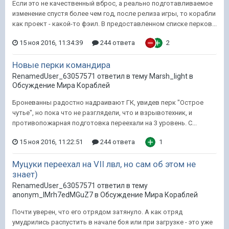
Если это не качественный вброс, а реально подготавливаемое
изменение спустя более чем год, после релиза игры, то корабли
как проект - какой-то фэил. В предоставленном списке перков...
15 ноя 2016, 11:34:39
244 ответа
2
Новые перки командира
RenamedUser_63057571 ответил в тему Marsh_light в
Обсуждение Мира Кораблей
Броневанны радостно надраивают ГК, увидев перк "Острое
чутье", но пока что не разглядели, что и взрывотехник, и
противопожарная подготовка переехали на 3 уровень. С...
15 ноя 2016, 11:22:51
244 ответа
1
Муцуки переехал на VII лвл, но сам об этом не
знает)
RenamedUser_63057571 ответил в тему
anonym_lMrh7edMGuZ7 в
Обсуждение Мира Кораблей
Почти уверен, что его отрядом затянуло. А как отряд
умудрились распустить в начале боя или при загрузке - это уже