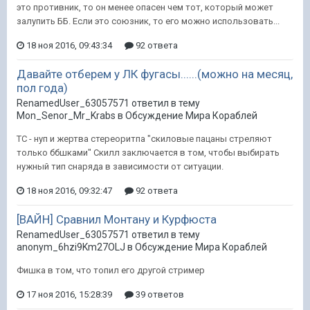
это противник, то он менее опасен чем тот, который может
зaлупить ББ. Если это союзник, то его можно использовать...
18 ноя 2016, 09:43:34
92 ответа
Давайте отберем у ЛК фугасы......(можно на месяц,
пол года)
RenamedUser_63057571 ответил в тему
Mon_Senor_Mr_Krabs в
Обсуждение Мира Кораблей
ТС - нуп и жертва стереоритпа "скиловые пацаны стреляют
только ббшками" Скилл заключается в том, чтобы выбирать
нужный тип снаряда в зависимости от ситуации.
18 ноя 2016, 09:32:47
92 ответа
[ВАЙН] Сравнил Монтану и Курфюста
RenamedUser_63057571 ответил в тему
anonym_6hzi9Km27OLJ в
Обсуждение Мира Кораблей
Фишка в том, что топил его другой стример
17 ноя 2016, 15:28:39
39 ответов