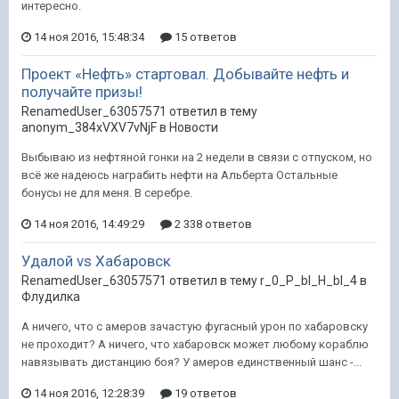
интересно.
14 ноя 2016, 15:48:34
15 ответов
Проект «Нефть» стартовал. Добывайте нефть и
получайте призы!
RenamedUser_63057571 ответил в тему
anonym_384xVXV7vNjF в
Новости
Выбываю из нефтяной гонки на 2 недели в связи с отпуском, но
всё же надеюсь награбить нефти на Альберта Остальные
бонусы не для меня. В серебре.
14 ноя 2016, 14:49:29
2 338 ответов
Удалой vs Хабаровск
RenamedUser_63057571 ответил в тему r_0_P_bl_H_bl_4 в
Флудилка
А ничего, что с амеров зачастую фугасный урон по хабаровску
не проходит? А ничего, что хабаровск может любому кораблю
навязывать дистанцию боя? У амеров единственный шанс -...
14 ноя 2016, 12:28:39
19 ответов