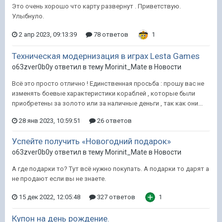
Это очень хорошо что карту развернут . Приветствую.
Улыбнуло.
2 апр 2023, 09:13:39
78 ответов
1
Техническая модернизация в играх Lesta Games
o63zver0b0y ответил в тему Morinit_Mate в
Новости
Всё это просто отлично ! Единственная просьба : прошу вас не
изменять боевые характеристики кораблей , которые были
приобретены за золото или за наличные деньги , так как они...
28 янв 2023, 10:59:51
26 ответов
Успейте получить «Новогодний подарок»
o63zver0b0y ответил в тему Morinit_Mate в
Новости
А где подарки то? Тут всё нужно покупать. А подарки то дарят а
не продают если вы не знаете.
15 дек 2022, 12:05:48
327 ответов
1
Купон на день рождение.