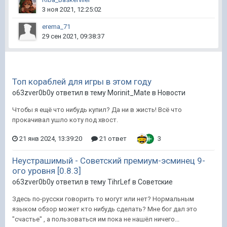
3 ноя 2021, 12:25:02
erema_71
29 сен 2021, 09:38:37
Топ кораблей для игры в этом году
o63zver0b0y ответил в тему Morinit_Mate в
Новости
Чтобы я ещё что нибудь купил? Да ни в жисть! Всё что
прокачивал ушло коту под хвост.
21 янв 2024, 13:39:20
21 ответ
3
Неустрашимый - Советский премиум-эсминец 9-
ого уровня [0.8.3]
o63zver0b0y ответил в тему TihrLef в
Советские
Здесь по-русски говорить то могут или нет? Нормальным
языком обзор может кто нибудь сделать? Мне бог дал это
"счастье" , а пользоваться им пока не нашёл ничего...