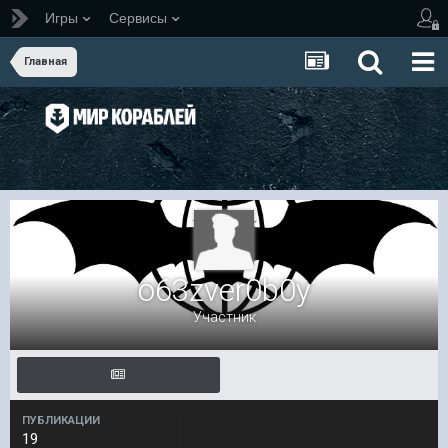
Игры
Сервисы
Главная
o63zver0b0y
Участник
ПУБЛИКАЦИИ
19