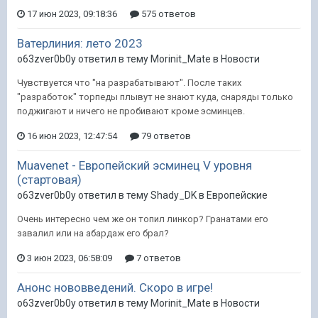
17 июн 2023, 09:18:36
575 ответов
Ватерлиния: лето 2023
o63zver0b0y ответил в тему Morinit_Mate в
Новости
Чувствуется что "на разрабатывают". После таких
"разработок" торпеды плывут не знают куда, снаряды только
поджигают и ничего не пробивают кроме эсминцев.
16 июн 2023, 12:47:54
79 ответов
Muavenet - Европейский эсминец V уровня
(стартовая)
o63zver0b0y ответил в тему Shady_DK в
Европейские
Очень интересно чем же он топил линкор? Гранатами его
завалил или на абардаж его брал?
3 июн 2023, 06:58:09
7 ответов
Анонс нововведений. Скоро в игре!
o63zver0b0y ответил в тему Morinit_Mate в
Новости