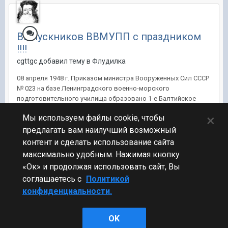
Выпускников ВВМУПП с праздником
!!!!
cgttgc добавил тему в
Флудилка
08 апреля 1948 г. Приказом министра Вооруженных Сил СССР
№ 023 на базе Ленинградского военно-морского
подготовительного училища образовано 1-е Балтийское
ВВМУ ВМС (капитан 1 ранга Б.В. Никитин) с 4-годичным
×
Мы используем файлы cookie, чтобы
сроком обучения, формирование завершено 1 октября.
05.10.1952 г. училище провело первый в...
предлагать вам наилучший возможный
контент и сделать использование сайта
8 апр 2016, 07:15:25
7 ответов
максимально удобным. Нажимая кнопку
«Ок» и продолжая использовать сайт, Вы
соглашаетесь с
Политикой
конфиденциальности.
Стиль
OK
Powered by Invision Community