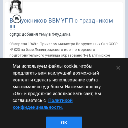
Выпускников ВВМУПП с праздником
!!!!
cgttgc добавил тему в
Флудилка
08 апреля 1948 г. Приказом министра Вооруженных Сил СССР
№ 023 на базе Ленинградского военно-морского
подготовительного училища образовано 1-е Балтийское
ВВМУ ВМС (капитан 1 ранга Б.В. Никитин) с 4-годичным
×
Мы используем файлы cookie, чтобы
сроком обучения, формирование завершено 1 октября.
05.10.1952 г. училище провело первый в...
предлагать вам наилучший возможный
контент и сделать использование сайта
8 апр 2016, 07:15:25
7 ответов
максимально удобным. Нажимая кнопку
«Ок» и продолжая использовать сайт, Вы
соглашаетесь с
Политикой
конфиденциальности.
Стиль
OK
Powered by Invision Community