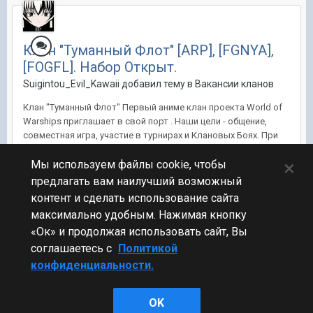
Клан "Туманный Флот" [ARP], [FGNYA],
[FOGFL]. Набор Открыт.
Suigintou_Evil_Kawaii добавил тему в
Вакансии кланов
Клан "Туманный Флот" Первый аниме клан проекта World of
Warships приглашает в свой порт . Наши цели - общение,
совместная игра, участие в турнирах и Клановых Боях. При
появлении официальной Глобальной Карты, мы так-же будем
×
принимать в ней участие. Ещё у нас...
Мы используем файлы cookie, чтобы
предлагать вам наилучший возможный
31 авг 2015, 23:32:06
27 960 ответов
контент и сделать использование сайта
86
максимально удобным. Нажимая кнопку
«Ок» и продолжая использовать сайт, Вы
соглашаетесь с
Политикой
конфиденциальности.
Стиль
OK
Powered by Invision Community