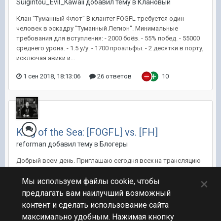
Suigintou_Evil_Kawaii добавил тему в
Клановый
Клан "Туманный Флот" В клантег FOGFL требуется один
человек в эскадру "Туманный Легион". Минимальные
требования для вступления: - 2000 боёв. - 55% побед. - 55000
среднего урона. - 1.5 у/у. - 1700 проальфы. - 2 десятки в порту,
исключая авики и...
1 сен 2018, 18:13:06
26 ответов
10
King of the Sea: [FOGFL] vs. [FH]
reforman добавил тему в
Блогеры
Добрый всем день. Приглашаю сегодня всех на трансляцию
матча турнира King of the Sea, среди команд [FOGFL]
×
Туманный Легион и [FH] Full House. P.S. На стриме будет
Мы используем файлы cookie, чтобы
раздача бонус кодов на камуфляжики.
предлагать вам наилучший возможный
контент и сделать использование сайта
20 май 2018, 14:46:04
1 ответ
4
максимально удобным. Нажимая кнопку