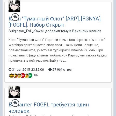
Клан "Туманный Флот" [ARP], [FGNYA],
[FOGFL]. Набор Открыт.
Suigintou_Evil_Kawaii добавил тему в
Вакансии кланов
Клан "Туманный Флот" Первый аниме клан проекта World of
Warships приглашает в свой порт . Наши цели - общение,
совместная игра, участие в турнирах и Клановых Боях. При
появлении официальной Глобальной Карты, мы так-же будем
принимать в ней участие. Ещё у нас...
31 авг 2015, 23:32:06
27 961 ответ
86
В клантег FOGFL требуется один
человек