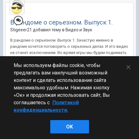
В рандоме о серьезном. Выпуск 1.
Stigeeer21 добавил тему в
Видео и Звук
В рандоме о серьезном. Выпуск 1. Зачастую именно в
рандоме хочется поговорить о серьезных делах. И это видео
не станет исключением. Во время игры мы будем поднимать
животрепещущие вопросы, за исключением политики. Все
×
Мы используем файлы cookie, чтобы
остальное остается в нашем поле зрения. Сегодня мы
поговорим о кинематогра...
предлагать вам наилучший возможный
контент и сделать использование сайта
7 ноя 2015, 17:35:30
2 ответа
максимально удобным. Нажимая кнопку
«Ок» и продолжая использовать сайт, Вы
соглашаетесь с
Политикой
Стиль
конфиденциальности.
OK
Powered by Invision Community