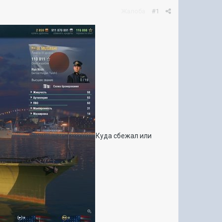
Жалоба
#1
Куда сбежал или