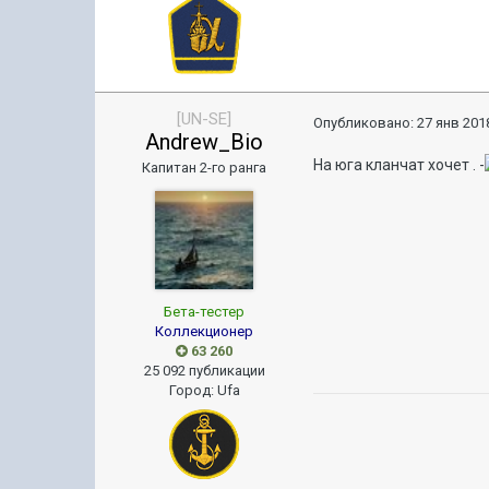
[UN-SE]
Опубликовано:
27 янв 2018
Andrew_Bio
На юга кланчат хочет . -
Капитан 2-го ранга
Бета-тестер
Коллекционер
63 260
25 092 публикации
Город
:
Ufa