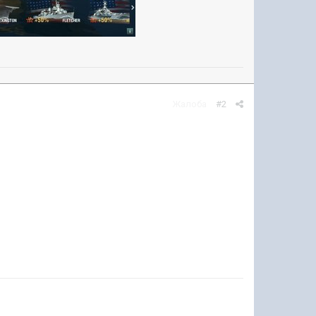
Жалоба
#2