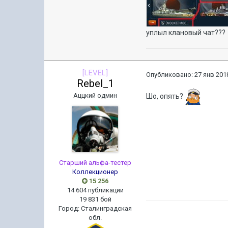
уплыл клановый чат???
[LEVEL]
Опубликовано:
27 янв 2018
Rebel_1
Аццкий одмин
Шо, опять?
Старший альфа-тестер
Коллекционер
15 256
14 604 публикации
19 831 бой
Город
:
Сталинградская
обл.