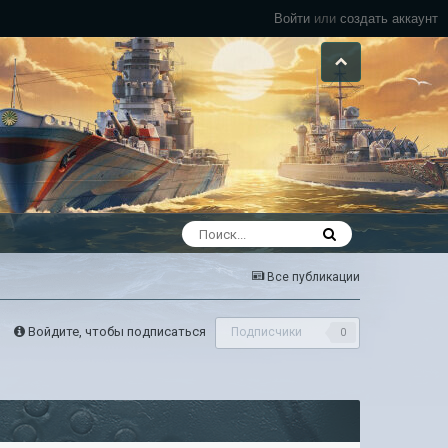
Войти
или
создать аккаунт
Все публикации
Войдите, чтобы подписаться
Подписчики
0