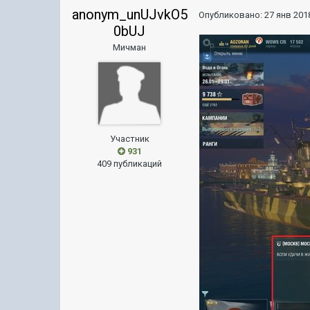
anonym_unUJvkO5
Опубликовано:
27 янв 2018
0bUJ
Мичман
Участник
931
409 публикаций