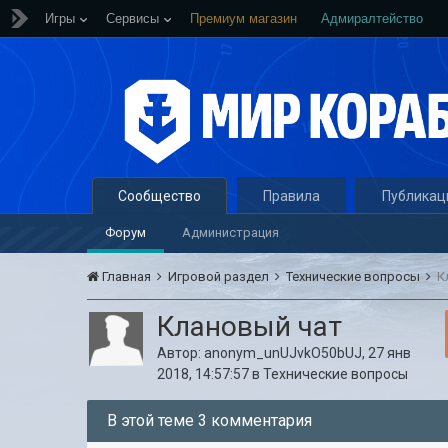
Игры
Сервисы
Премиум магазин
Адмиралтейство
Сообщество
Правила
Публикац
Форум
Администрация
Главная
Игровой раздел
Технические вопросы
К
Клановый чат
Автор:
anonym_unUJvkO50bUJ
,
27 янв
2018, 14:57:57
в
Технические вопросы
В этой теме 3 комментария