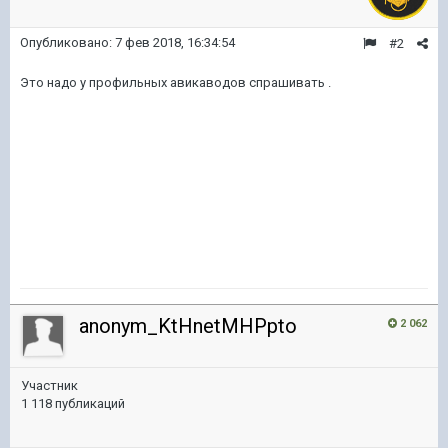
Опубликовано:
7 фев 2018, 16:34:54
#2
Это надо у профильных авикаводов спрашивать .
anonym_KtHnetMHPpto
2 062
Участник
1 118 публикаций