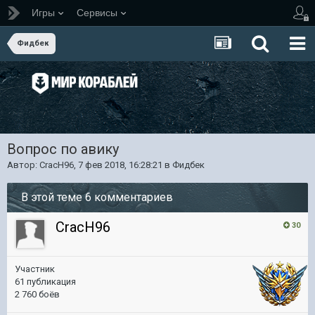
Игры
Сервисы
Фидбек
Вопрос по авику
Автор:
CracH96
,
7 фев 2018, 16:28:21
в
Фидбек
В этой теме 6 комментариев
CracH96
30
Участник
61 публикация
2 760 боёв