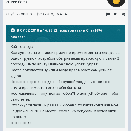
20 566 боёв
Опубликовано:
7 фев 2018, 16:47:47
#5
В 07.02.2018 в 16:28:21 пользователь
CracH96
сказал:
Хай ,господа.
Все думаю знают такой прием во время игры на авике,когда
одной группой ястребов сбагриваешь вражескую и своей 2
проходишь по альту.Главное свою успеть убрать.
Часто получается ну или иногда враг может сам уйти от
удара.
Но какого хрена ,когда ты 1 группой уходишь от своего
альта,враг-вместо того,чтобы быть на
месте,начинает тянуться за тобой?По альту.И сбивает тебе
самолеты.
Столкнулся первый раз за 2 к боев.Это баг такой?Разве он
не должен быть на месте несколько сек,если я успел уйти
по альту.
спс за ответ.