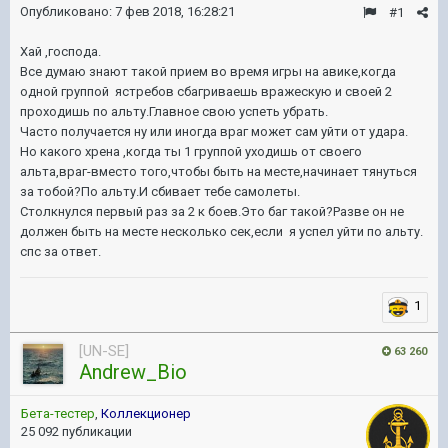
Опубликовано:
7 фев 2018, 16:28:21
#1
Хай ,господа.
Все думаю знают такой прием во время игры на авике,когда
одной группой ястребов сбагриваешь вражескую и своей 2
проходишь по альту.Главное свою успеть убрать.
Часто получается ну или иногда враг может сам уйти от удара.
Но какого хрена ,когда ты 1 группой уходишь от своего
альта,враг-вместо того,чтобы быть на месте,начинает тянуться
за тобой?По альту.И сбивает тебе самолеты.
Столкнулся первый раз за 2 к боев.Это баг такой?Разве он не
должен быть на месте несколько сек,если я успел уйти по альту.
спс за ответ.
1
[UN-SE]
63 260
Andrew_Bio
Бета-тестер
,
Коллекционер
25 092 публикации