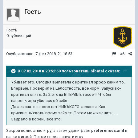
Гость
Гость
0 публикаций
Опубликовано:
7 фев 2018, 21:18:53
#6
В 07.02.2018 в 20:52:50 пользователь
Sibatai
сказал:
Убивает это. Сегодня вылетела с критикал эррор каким то.
Впервые. Проверил на целостность, всё норм. Запускаю-
критикал опять. За 2.5 года ВПЕРВЫЕ такое !!! Чтобы
напрочь игра убилась об себя.
Даже качать заново нет НИКАКОГО желания. Как
прикинешь сколь время займёт. Потом мож как нить... .
Задрало в корень всё это.
Закрой полностью игру, а затем удали файл
preferences.xml
в
папке с игрой. Потом снова запусти игру.