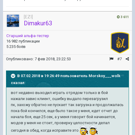
[EZI]
3 611
Dimakur63
Старший альфа-тестер
16 982 публикации
5 235 боёв
Опубликовано:
7 фев 2018, 23:22:53
#7
В 07.02.2018 в 19:26:49 пользователь
Morskoy___wolk
сказал:
вот недавно выходил играть отрядом только в бой
нажали завис клиент, ошибку выдало перезагрузил
пк, захожу обратно не пускает так загрузка и продолжалась
пока бой кончился, еще было такое у меня, идет отчет до
начала боя, еще 25 сек, а у меня говорит бой начинается,
модов у меня не стоит, проверку целостности делал
сегодня в обед, когда исправите это