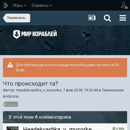
Игры
Сервисы
Технические вопросы
Для публикации в этом разделе необходимо провести 50
боёв.
Что происходит та?
Автор:
Headekvashka_v_musorke
,
7 фев 2018, 19:26:49
в
Технические
вопросы
______
В этой теме 8 комментариев
Headekvashka_v_musorke
6 846