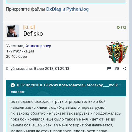
Прикрепите файлы
DxDiag и Python.log
[KLIO]
172
Defisko
Участник,
Коллекционер
179 публикаций
20 465 боёв
Опубликовано:
8 фев 2018, 01:29:13
#8
В 07.02.2018 в 19:26:49 пользователь
Morskoy___wolk
сказал:
вот недавно выходил играть отрядом только в бой
нажали завис клиент, ошибку выдало перезагрузил
пк, захожу обратно не пускает так загрузка и продолжалась
пока бой кончился, еще было такое у меня, идет отчет до
начала боя, еще 25 сек, а у меня говорит бой начинается,
модов у меня не стоит, проверку целостности делал