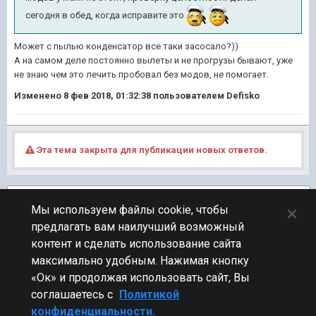
сегодня в обед, когда исправите это
Может с пылью конденсатор все таки засосало?))
А на самом деле постоянно вылеты и не прогрузы бывают, уже
не знаю чем это лечить пробовал без модов, не помогает.
Изменено
8 фев 2018, 01:32:38
пользователем Defisko
Эта тема закрыта для публикации новых ответов.
Подписчики
1
×
Мы используем файлы cookie, чтобы
предлагать вам наилучший возможный
ПЕРЕЙТИ К СПИСКУ ТЕМ
контент и сделать использование сайта
Технические вопросы
максимально удобным. Нажимая кнопку
«Ок» и продолжая использовать сайт, Вы
соглашаетесь с
Политикой
конфиденциальности.
Стиль