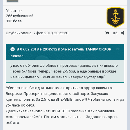
Участник
265 публикаций
135 боёв
Опубликовано:
7 фев 2018, 20:52:50
#5
В 07.02.2018 в 20:45:12 пользователь
TANKMORDOR
сказал:
у нас от обновы до обновы прогресс - раньше выкидывало
через 5-7 боев, теперь через 2-5 боя, а еще раньше вообще
не выкидывало. Комп не менял, наверное устарел(((
Убивает это. Сегодня вылетела с критикал эррор каким то.
Впервые. Проверил на целостность, всё норм. Запускаю-
критикал опять. За 2.5 года ВПЕРВЫЕ такое !!! Чтобы напрочь игра
убилась об себя.
Даже качать заново нет НИКАКОГО желания. Как прикинешь
сколь время займёт. Потом мож как нить... . Задрало в корень
всё это.