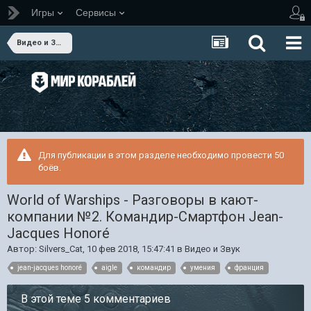
Игры
Сервисы
Видео и Звук
Для публикации в этом разделе необходимо провести 50
боёв.
World of Warships - Разговоры в кают-
компании №2. Командир-Смартфон Jean-
Jacques Honoré
Автор:
Silvers_Cat
,
10 фев 2018, 15:47:41
в
Видео и Звук
jean-jacques honoré
aigle
командир
умения
франция
В этой теме 5 комментариев