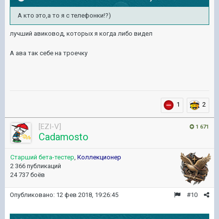
А кто это,а то я с телефонки!?)
лучший авиковод, которых я когда либо видел
А ава так себе на троечку
1
2
[EZI-V]
1 671
Cadamosto
Старший бета-тестер
,
Коллекционер
2 366 публикаций
24 737 боёв
Опубликовано:
12 фев 2018, 19:26:45
#10