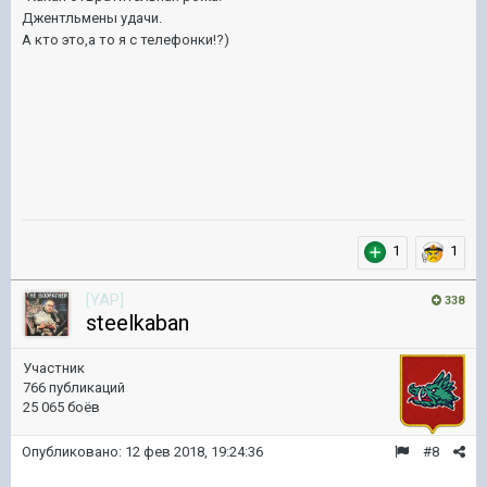
Джентльмены удачи.
А кто это,а то я с телефонки!?)
1
1
[YAP]
338
steelkaban
Участник
766 публикаций
25 065 боёв
Опубликовано:
12 фев 2018, 19:24:36
#8