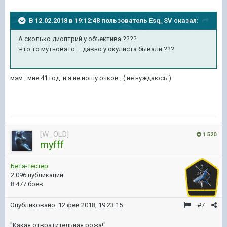
В 12.02.2018 в 19:12:48 пользователь
Esq_SV
сказал:
А сколько диоптрий у объектива ????
Что то мутновато ... давно у окулиста бывали ???
мэм , мне 41 год и я не ношу очков , ( не нуждаюсь )
[W_OLD]
1 520
myfff
Бета-тестер
2 096 публикаций
8 477 боёв
Опубликовано:
12 фев 2018, 19:23:15
#7
"Какая отвратительная рожа!"