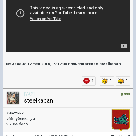
Изменено
12 фев 2018, 19:17:36
пользователем steelkaban
1
1
1
[YAP]
338
steelkaban
Участник
766 публикаций
25 065 боёв