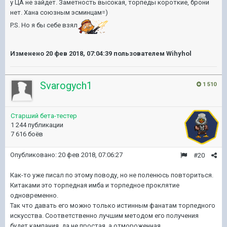
у ЦА не зайдет. Заметность высокая, торпеды короткие, брони
нет. Хана союзным эсминцам=)
P.S. Но я бы себе взял
Изменено
20 фев 2018, 07:04:39
пользователем Wihyhol
Svarogych1
1 510
Старший бета-тестер
1 244 публикации
7 616 боёв
Опубликовано:
20 фев 2018, 07:06:27
#20
Как-то уже писал по этому поводу, но не поленюсь повториться.
Китаками это торпедная имба и торпедное проклятие
одновременно.
Так что давать его можно только истинным фанатам торпедного
искусства. Соответственно лучшим методом его получения
будет кампания, да не простая, а отмороженная.