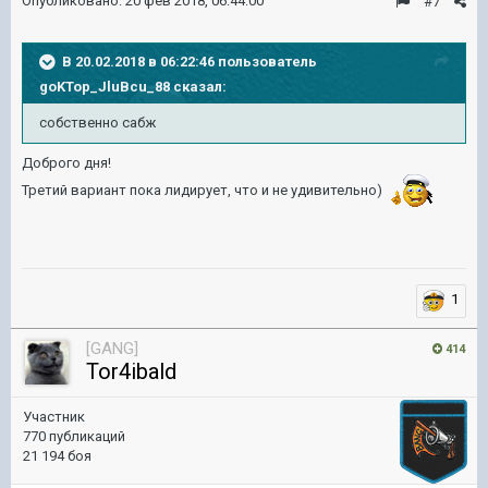
Опубликовано:
20 фев 2018, 06:44:00
#7
В 20.02.2018 в 06:22:46 пользователь
goKTop_JluBcu_88
сказал:
собственно сабж
Доброго дня!
Третий вариант пока лидирует, что и не удивительно)
1
[GANG]
414
Tor4ibald
Участник
770 публикаций
21 194 боя