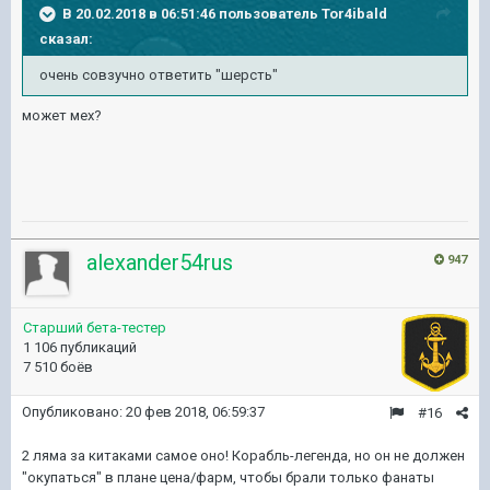
В 20.02.2018 в 06:51:46 пользователь
Tor4ibald
сказал:
очень совзучно ответить "шерсть"
может мех?
alexander54rus
947
Старший бета-тестер
1 106 публикаций
7 510 боёв
Опубликовано:
20 фев 2018, 06:59:37
#16
2 ляма за китаками самое оно! Корабль-легенда, но он не должен
"окупаться" в плане цена/фарм, чтобы брали только фанаты