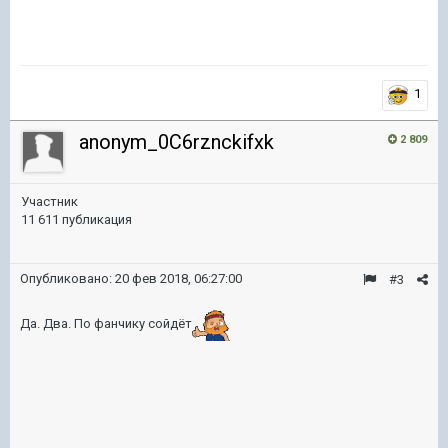
1
anonym_0C6rznckifxk
2 809
Участник
11 611 публикация
Опубликовано:
20 фев 2018, 06:27:00
#3
Да. Два. По фанчику сойдёт