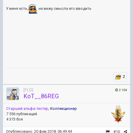
У меня есть,
не вижу смысла его вводить
2
[FLD]
2 104
KoT__86REG
Старший альфа-тестер
,
Коллекционер
7 556 публикаций
4 373 боя
Опубликовано:
20 фев 2018, 06:49:44
#10