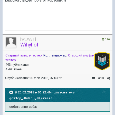
классного видео про этот кораблик ))
[W_WST]
196
Wihyhol
Старший альфа-тестер
,
Коллекционер
,
Старший альфа-
тестер
493 публикации
4 490 боёв
Опубликовано:
20 фев 2018, 07:03:52
#19
В 20.02.2018 в 06:22:46 пользователь
goKTop_JluBcu_88
сказал:
собственно сабж