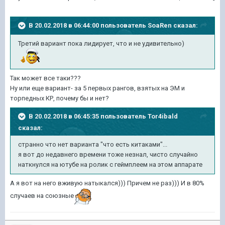
В 20.02.2018 в 06:44:00 пользователь
SoaRen
сказал:
Третий вариант пока лидирует, что и не удивительно)
Так может все таки???
Ну или еще вариант- за 5 первых рангов, взятых на ЭМ и
торпедных КР, почему бы и нет?
В 20.02.2018 в 06:45:35 пользователь
Tor4ibald
сказал:
странно что нет варианта "что есть китаками"...
я вот до недавнего времени тоже незнал, чисто случайно
наткнулся на ютубе на ролик с геймплеем на этом аппарате
А я вот на него вживую натыкался))) Причем не раз))) И в 80%
случаев на союзные