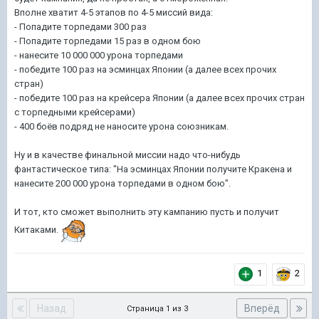
Вполне хватит 4-5 этапов по 4-5 миссий вида:
- Попадите торпедами 300 раз
- Попадите торпедами 15 раз в одном бою
- нанесите 10 000 000 урона торпедами
- победите 100 раз на эсминцах Японии (а далее всех прочих
стран)
- победите 100 раз на крейсера Японии (а далее всех прочих стран
с торпедными крейсерами)
- 400 боёв подряд не наносите урона союзникам.
Ну и в качестве финальной миссии надо что-нибудь
фантастическое типа: "На эсминцах Японии получите Кракена и
нанесите 200 000 урона торпедами в одном бою".
И тот, кто сможет выполнить эту кампанию пусть и получит
Китаками.
1
2
Назад
Вперёд
Страница 1 из 3