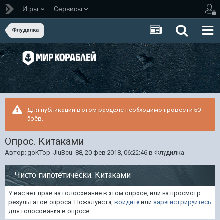
Игры
Сервисы
Флудилка
Для публикации в этом разделе необходимо провести 50
боёв.
Опрос. Китаками
Автор:
goKTop_JluBcu_88
,
20 фев 2018, 06:22:46
в
Флудилка
Чисто гипотетически. Китаками
У вас нет прав на голосование в этом опросе, или на просмотр
результатов опроса. Пожалуйста,
войдите
или
зарегистрируйтесь
для голосования в опросе.