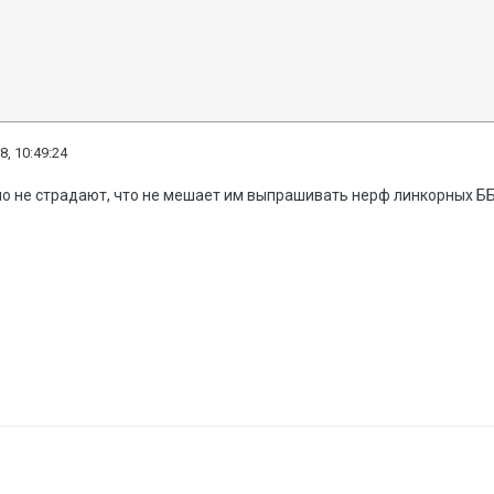
8, 10:49:24
но не страдают, что не мешает им выпрашивать нерф линкорных ББ