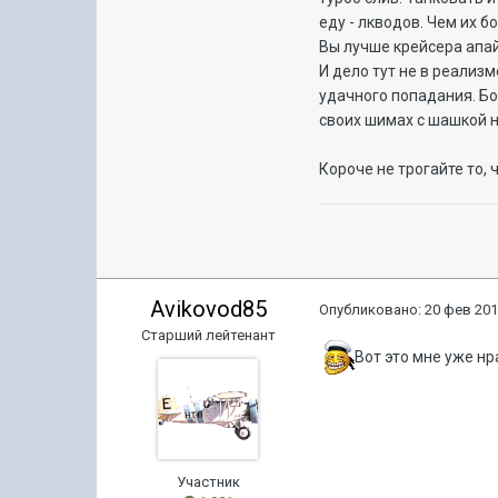
еду - лкводов. Чем их б
Вы лучше крейсера апайт
И дело тут не в реализм
удачного попадания. Бо
своих шимах с шашкой н
Короче не трогайте то, 
Avikovod85
Опубликовано:
20 фев 201
Старший лейтенант
Вот это мне уже нр
Участник