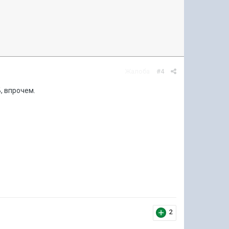
Жалоба
#4
, впрочем.
2