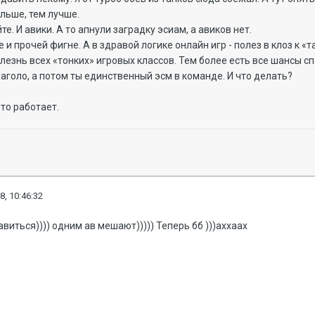
ольше, тем лучше.
е. И авики. А то апнули заградку эсиам, а авиков нет.
е и прочей фигне. А в здравой логике онлайн игр - полез в клоз к «
лезнь всех «тонких» игровых классов. Тем более есть все шансы сп
аголо, а потом ты единственный эсм в команде. И что делать?
что работает.
8, 10:46:32
авиться)))) одним ав мешают))))) Теперь бб )))аххаах