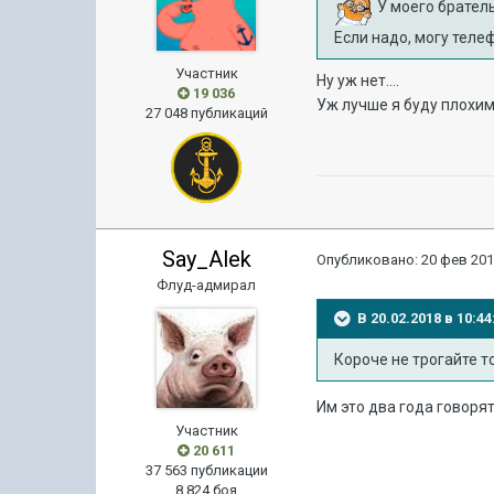
У моего брател
Если надо, могу теле
Участник
Ну уж нет....
19 036
Уж лучше я буду плохим 
27 048 публикаций
Say_Alek
Опубликовано:
20 фев 201
Флуд-адмирал
В 20.02.2018 в 10:
Короче не трогайте т
Им это два года говорят
Участник
20 611
37 563 публикации
8 824 боя