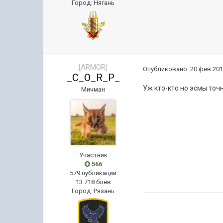
Город
:
Нягань
[ARMOR]
Опубликовано:
20 фев 201
_C_O_R_P_
Уж кто-кто но эсмы точ
Мичман
Участник
566
579 публикаций
13 718 боёв
Город
:
Рязань