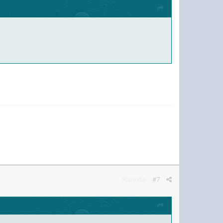
Жалоба
#7