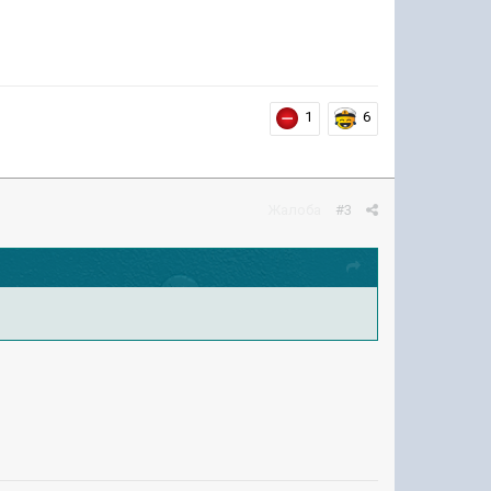
1
6
Жалоба
#3