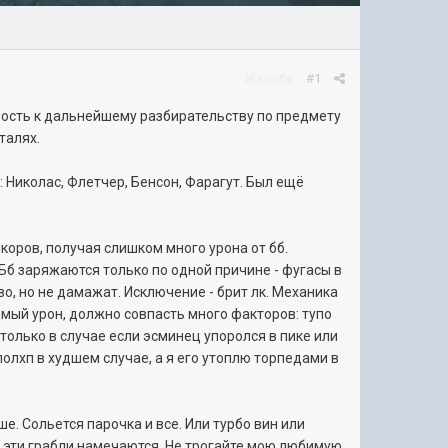
Жалоба
#1
вность к дальнейшему разбирательству по предмету
талях.
: Николас, Флетчер, Бенсон, Фарагут. Был ещё
нкоров, получая слишком много урона от бб.
 Бб заряжаются только по одной причине - фугасы в
, но не дамажат. Исключение - брит лк. Механика
имый урон, должно совпасть много факторов: тупо
только в случае если эсминец упоролся в пике или
полхп в худшем случае, а я его утоплю торпедами в
ше. Сольется парочка и все. Или турбо вин или
ть эти грабли намечаются. Не трогайте мою любимую