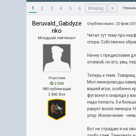
1
Вперёд
2
3
4
5
6
Страниц
Beruvald_Gabdyze
Опубликовано:
20 фев 201
nko
Читал тут тему про нер
Младший лейтенант
спора. Собственно обра
Начну с предисловия дл
огневой, но его, увы, пе
Теперь к теме. Товарищ
Участник
Мол линкороводы намере
2 026
вашей игре, особенно к
985 публикаций
2 842 боя
фугасного снаряда у ва
надо попасть 3 и больш
ракует возле линкора. Н
упор. Исключение - немц
Вот не страдаю я на сво
турбо слив. Танковать 