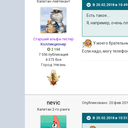
Капитан-лейтенант
В 20.02.2018 в 10:
Есть такое....
Я, например, очень п
Старший альфа-тестер
У моего брательн
Коллекционер
2 104
Если надо, могу телефон
7 556 публикаций
4 373 боя
Город
:
Нягань
nevic
Опубликовано:
20 фев 201
Капитан 2-го ранга
В 20.02.2018 в 10: