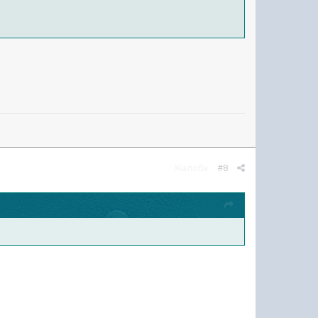
Жалоба
#8