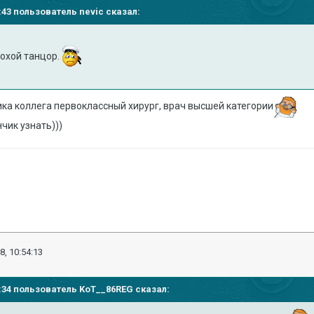
49:43 пользователь
nevic
сказал:
лохой танцор.
ика коллега первоклассный хирург, врач высшей категории
чик узнать)))
8, 10:54:13
51:34 пользователь
KoT__86REG
сказал: