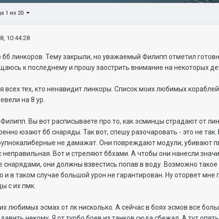
а 1 из 20
8, 10:44:28
ф бб линкоров. Тему закрыли, но уважаемый Филипп отметил гото
щаюсь к последнему и прошу заострить внимание на некоторых де
я всех тех, кто ненавидит линкоры. Список моих любимых кораблей
ревели на 8 ур.
 Филипп. Вы вот расписываете про то, как эсминцы страдают от ли
нно юзают бб снаряды. Так вот, спешу разочаровать - это не так.
рупнокалиберные не дамажат. Они повреждают модули, убивают пво
с неправильная. Вот и стреляют ббхами. А чтобы они нанесли знач
е снарядами, они должны взвестись попав в воду. Возможно такое 
о и в таком случае большой урон не гарантирован. Ну оторвет мне 
ы с их пмк.
их любимых эсмах от лк нисколько. А сейчас в боях эсмов все боль
и давить некому. Я от турбо боев из танков сюда сбежал. А тут опя