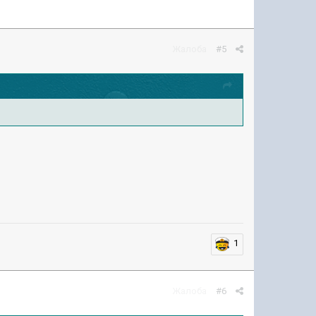
Жалоба
#5
1
Жалоба
#6