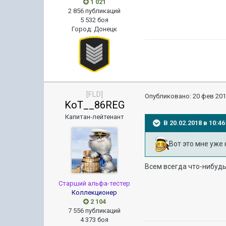
1 021
2 856 публикаций
5 532 боя
Город
:
Донецк
[FLD]
Опубликовано:
20 фев 201
KoT__86REG
Капитан-лейтенант
В 20.02.2018 в 10:
Вот это мне уже 
Всем всегда что-нибуд
Старший альфа-тестер
Коллекционер
2 104
7 556 публикаций
4 373 боя