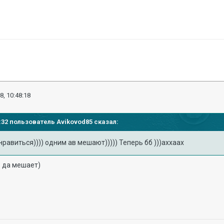
8, 10:48:18
46:32 пользователь
Avikovod85
сказал:
нравиться)))) одним ав мешают))))) Теперь бб )))аххаах
ь да мешает)