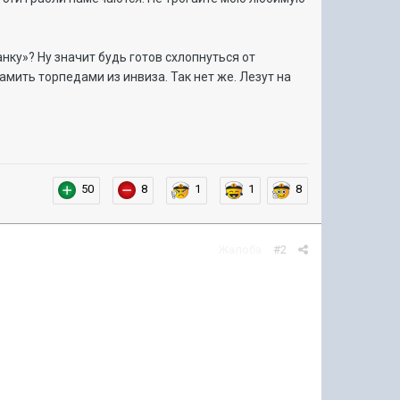
танку»? Ну значит будь готов схлопнуться от
амить торпедами из инвиза. Так нет же. Лезут на
50
8
1
1
8
Жалоба
#2