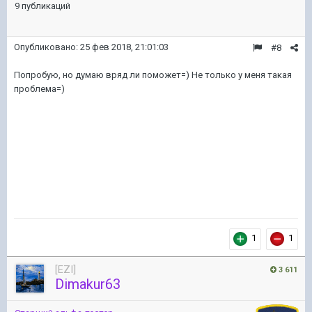
9 публикаций
Опубликовано:
25 фев 2018, 21:01:03
#8
Попробую, но думаю вряд ли поможет=) Не только у меня такая
проблема=)
1
1
[EZI]
3 611
Dimakur63