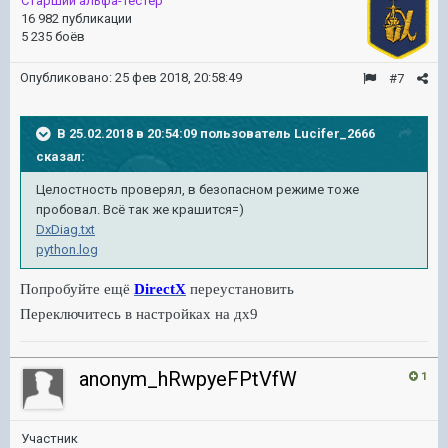
Старший альфа-тестер
16 982 публикации
5 235 боёв
Опубликовано:
25 фев 2018, 20:58:49
#7
В 25.02.2018 в 20:54:09 пользователь
Lucifer_2666
сказал:
Целостность проверял, в безопасном режиме тоже
пробовал. Всё так же крашится=)
DxDiag.txt
python.log
Попробуйте ещё
DirectX
переустановить
Переключитесь в настройках на дх9
anonym_hRwpyeFPtVfW
1
Участник