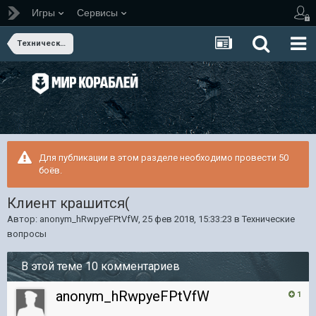
Игры
Сервисы
Технические вопросы
Для публикации в этом разделе необходимо провести 50
боёв.
Клиент крашится(
Автор:
anonym_hRwpyeFPtVfW
,
25 фев 2018, 15:33:23
в
Технические
вопросы
В этой теме 10 комментариев
anonym_hRwpyeFPtVfW
1