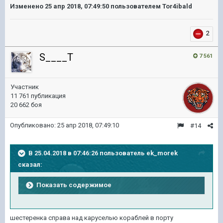
Изменено
25 апр 2018, 07:49:50
пользователем Tor4ibald
2
S____T
7 561
Участник
11 761 публикация
20 662 боя
Опубликовано:
25 апр 2018, 07:49:10
#14
В 25.04.2018 в 07:46:26 пользователь
ek_morek
сказал:
Показать содержимое
шестеренка справа над каруселью кораблей в порту