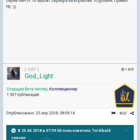
серии «АРП». То хвалит серебра на кораблик 10 уровня. Привет
РБ :)).
[-RAT-]
1 879
God_Light
Старший бета-тестер
,
Коллекционер
1 937 публикаций
Опубликовано:
25 апр 2018, 08:09:14
#20
В 25.04.2018 в 07:59:04 пользователь
Tor4ibald
сказал: