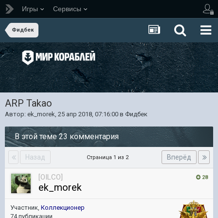
Игры
Сервисы
Фидбек
АRP Takao
Автор:
ek_morek
,
25 апр 2018, 07:16:00
в
Фидбек
В этой теме 23 комментария
Назад
Вперёд
Страница 1 из 2
[OILCO]
28
ek_morek
Участник,
Коллекционер
74 публикации