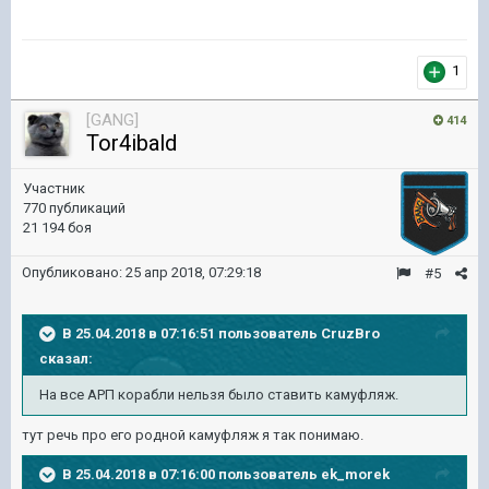
1
[GANG]
414
Tor4ibald
Участник
770 публикаций
21 194 боя
Опубликовано:
25 апр 2018, 07:29:18
#5
В 25.04.2018 в 07:16:51 пользователь
CruzBro
сказал:
На все АРП корабли нельзя было ставить камуфляж.
тут речь про его родной камуфляж я так понимаю.
В 25.04.2018 в 07:16:00 пользователь
ek_morek