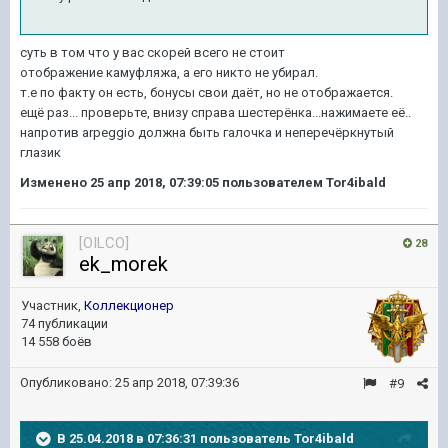
суть в том что у вас скорей всего не стоит
отображение камуфляжа, а его никто не убирал.
т.е по факту он есть, бонусы свои даёт, но не отображается.
ещё раз... проверьте, внизу справа шестерёнка...нажимаете её..
напротив arpeggio должна быть галочка и неперечёркнутый
глазик
Изменено
25 апр 2018, 07:39:05
пользователем Tor4ibald
[OILCO]
28
ek_morek
Участник,
Коллекционер
74 публикации
14 558 боёв
Опубликовано:
25 апр 2018, 07:39:36
#9
В 25.04.2018 в 07:36:31 пользователь
Tor4ibald