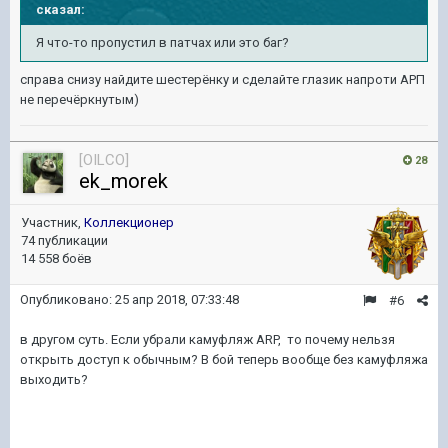
сказал:
Я что-то пропустил в патчах или это баг?
справа снизу найдите шестерёнку и сделайте глазик напроти АРП
не перечёркнутым)
[OILCO]
28
ek_morek
Участник,
Коллекционер
74 публикации
14 558 боёв
Опубликовано:
25 апр 2018, 07:33:48
#6
в другом суть. Если убрали камуфляж ARP, то почему нельзя
открыть доступ к обычным? В бой теперь вообще без камуфляжа
выходить?