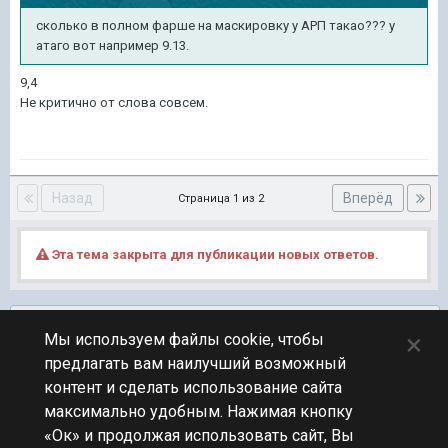
сколько в полном фарше на маскировку у АРП такао??? у
атаго вот например 9.13.
9,4
Не критично от слова совсем.
Назад
Вперёд
Страница 1 из 2
Эта тема закрыта для публикации новых ответов.
Подписчики
0
×
Мы используем файлы cookie, чтобы
предлагать вам наилучший возможный
ПЕРЕЙТИ К СПИСКУ ТЕМ
контент и сделать использование сайта
Фидбек
максимально удобным. Нажимая кнопку
«Ок» и продолжая использовать сайт, Вы