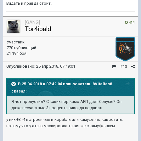
Видать и правда стоит.
[GANG]
414
Tor4ibald
Участник
770 публикаций
21 194 боя
Опубликовано:
25 апр 2018, 07:49:01
#13
В 25.04.2018 в 07:42:04 пользователь
8Vitalias8
сказал:
Я чот пропустил? С каких пор камо АРП дает бонусы? Он
даже несчастные 3 процента никогда не давал.
у них +3 -4 встроенные в корабль или камуфляж, как хотите.
потому что у атаго маскировка такая же с камуфляжем