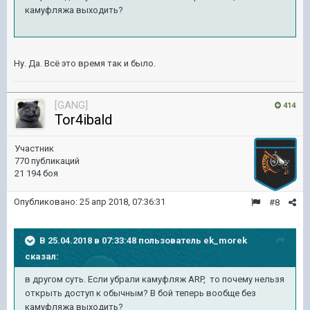
камуфляжа выходить?
Ну. Да. Всё это время так и было.
[GANG]
414
Tor4ibald
Участник
770 публикаций
21 194 боя
Опубликовано:
25 апр 2018, 07:36:31
#8
В 25.04.2018 в 07:33:48 пользователь
ek_morek
сказал:
в другом суть. Если убрали камуфляж ARP, то почему нельзя
открыть доступ к обычным? В бой теперь вообще без
камуфляжа выходить?