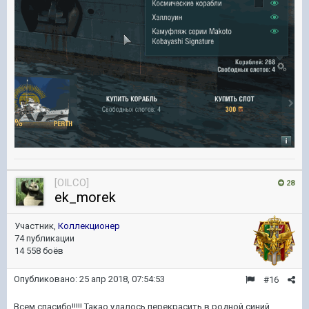
[OILCO]
28
ek_morek
Участник,
Коллекционер
74 публикации
14 558 боёв
Опубликовано:
25 апр 2018, 07:54:53
#16
Всем спасибо!!!!! Такао удалось перекрасить в родной синий