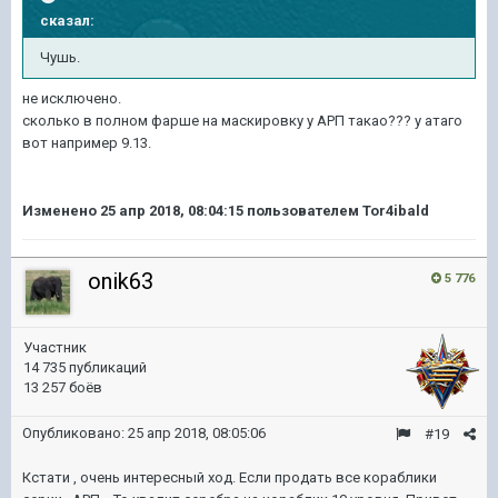
сказал:
Чушь.
не исключено.
сколько в полном фарше на маскировку у АРП такао??? у атаго
вот например 9.13.
Изменено
25 апр 2018, 08:04:15
пользователем Tor4ibald
onik63
5 776
Участник
14 735 публикаций
13 257 боёв
Опубликовано:
25 апр 2018, 08:05:06
#19
Кстати , очень интересный ход. Если продать все кораблики