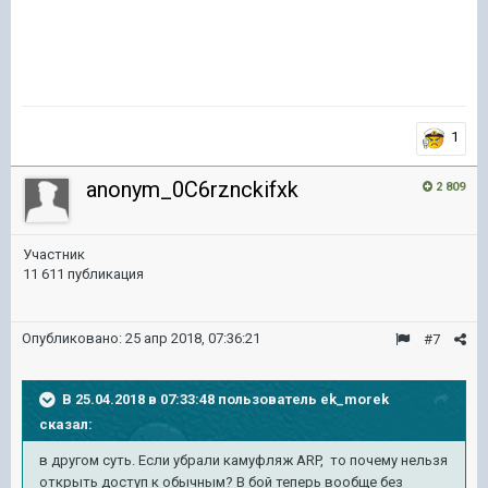
1
anonym_0C6rznckifxk
2 809
Участник
11 611 публикация
Опубликовано:
25 апр 2018, 07:36:21
#7
В 25.04.2018 в 07:33:48 пользователь
ek_morek
сказал:
в другом суть. Если убрали камуфляж ARP, то почему нельзя
открыть доступ к обычным? В бой теперь вообще без