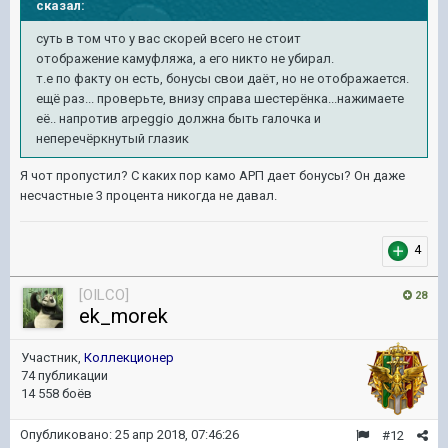
сказал:
суть в том что у вас скорей всего не стоит
отображение камуфляжа, а его никто не убирал.
т.е по факту он есть, бонусы свои даёт, но не отображается.
ещё раз... проверьте, внизу справа шестерёнка...нажимаете
её.. напротив arpeggio должна быть галочка и
неперечёркнутый глазик
Я чот пропустил? С каких пор камо АРП дает бонусы? Он даже
несчастные 3 процента никогда не давал.
4
[OILCO]
28
ek_morek
Участник,
Коллекционер
74 публикации
14 558 боёв
Опубликовано:
25 апр 2018, 07:46:26
#12