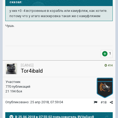
сказал:
у них +3 -4 встроенные в корабль или камуфляж, как хотите.
потому что у атаго маскировка такая же с камуфляжем
Чушь.
1
[GANG]
414
Tor4ibald
Участник
770 публикаций
21 194 боя
Опубликовано:
25 апр 2018, 07:59:04
#18
В 25.04.2018 в 07:55:02 пользователь
8Vitalias8