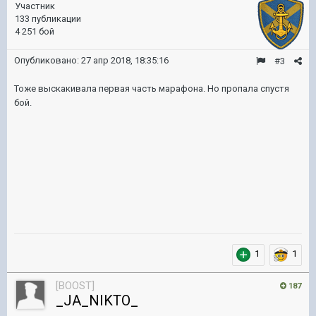
Участник
133 публикации
4 251 бой
Опубликовано:
27 апр 2018, 18:35:16
#3
Тоже выскакивала первая часть марафона. Но пропала спустя
бой.
1
1
[BOOST]
187
_JA_NIKTO_