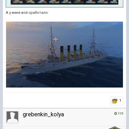
А у меня всё сработало:
1
grebenkin_kolya
119