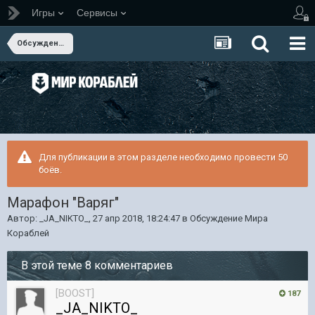
Игры
Сервисы
Обсуждение Мира Кораблей
Для публикации в этом разделе необходимо провести 50
боёв.
Марафон "Варяг"
Автор:
_JA_NIKTO_
,
27 апр 2018, 18:24:47
в
Обсуждение Мира
Кораблей
В этой теме 8 комментариев
[BOOST]
187
_JA_NIKTO_