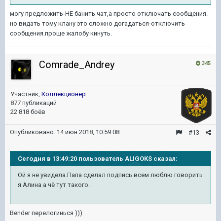
могу предложить-НЕ банить чат,а просто отключать сообщения.
но видать тому клану это сложно догадаться-отключить
сообщения.проще жалобу кинуть.
Comrade_Andrey
345
Участник,
Коллекционер
877 публикаций
22 818 боёв
Опубликовано:
14 июн 2018, 10:59:08
#13
Сегодня в 13:49:20 пользователь ALIGOKS сказал:
Ой я не увидела.Папа сделал подпись.всем люблю говорить
я Алина а чё тут такого.
Bender перелогинься )))