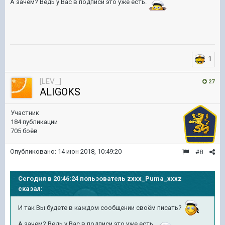
А зачем? Ведь у Вас в подписи это уже есть.
1
[LEV_]
27
ALIGOKS
Участник
184 публикации
705 боёв
Опубликовано:
14 июн 2018, 10:49:20
#8
Сегодня в 20:46:24 пользователь zxxx_Puma_xxxz
сказал:
И так Вы будете в каждом сообщении своём писать?
А зачем? Ведь у Вас в подписи это уже есть.