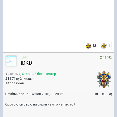
12
1
[JP]
16 152
lDKDl
Участник,
Старший бета-тестер
21 371 публикация
14 111 боёв
Опубликовано:
14 июн 2018, 10:28:12
#3
Смотрю смотрю на скрин - а что не так то?