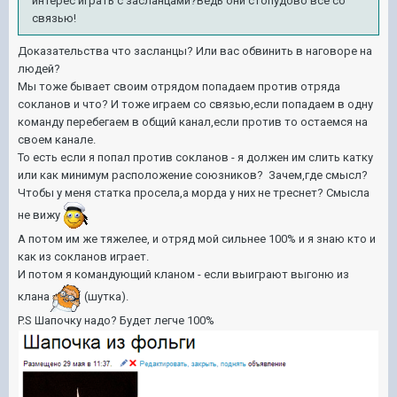
интерес играть с засланцами?Ведь они стопудово все со
связью!
Доказательства что засланцы? Или вас обвинить в наговоре на
людей?
Мы тоже бывает своим отрядом попадаем против отряда
сокланов и что? И тоже играем со связью,если попадаем в одну
команду перебегаем в общий канал,если против то остаемся на
своем канале.
То есть если я попал против сокланов - я должен им слить катку
или как минимум расположение союзников? Зачем,где смысл?
Чтобы у меня статка просела,а морда у них не треснет? Смысла
не вижу
А потом им же тяжелее, и отряд мой сильнее 100% и я знаю кто и
как из сокланов играет.
И потом я командующий кланом - если выиграют выгоню из
клана
(шутка).
P.S Шапочку надо? Будет легче 100%