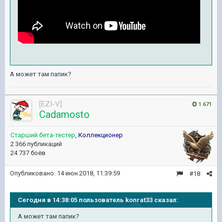
А может там папик?
[EZI-V]
1 671
Cadamosto
Старший бета-тестер
,
Коллекционер
2 366 публикаций
24 737 боёв
Опубликовано:
14 июн 2018, 11:39:59
#18
Сегодня в 14:38:05 пользователь konrat33 сказал:
А может там папик?