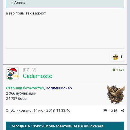
я Алина.
а это прям так важно?
1
[EZI-V]
1 671
Cadamosto
Старший бета-тестер
,
Коллекционер
2 366 публикаций
24 737 боёв
Опубликовано:
14 июн 2018, 11:33:46
#16
Сегодня в 13:49:20 пользователь ALIGOKS сказал: