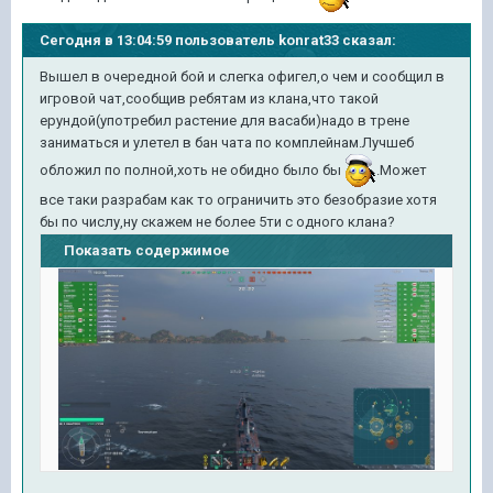
Сегодня в 13:04:59 пользователь konrat33 сказал:
Вышел в очередной бой и слегка офигел,о чем и сообщил в
игровой чат,сообщив ребятам из клана,что такой
ерундой(употребил растение для васаби)надо в трене
заниматься и улетел в бан чата по комплейнам.Лучшеб
обложил по полной,хоть не обидно было бы
.Может
все таки разрабам как то ограничить это безобразие хотя
бы по числу,ну скажем не более 5ти с одного клана?
Показать содержимое