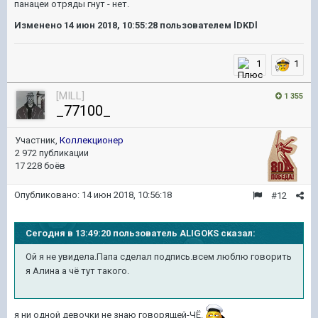
панацеи отряды гнут - нет.
Изменено
14 июн 2018, 10:55:28
пользователем lDKDl
1
1
[MILL]
1 355
_77100_
Участник,
Коллекционер
2 972 публикации
17 228 боёв
Опубликовано:
14 июн 2018, 10:56:18
#12
Сегодня в 13:49:20 пользователь ALIGOKS сказал:
Ой я не увидела.Папа сделал подпись.всем люблю говорить
я Алина а чё тут такого.
я ни одной девочки не знаю говорящей-ЧЁ.