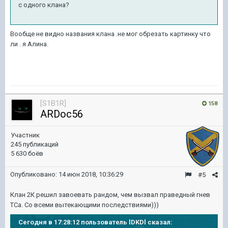
с одного клана?
Вообще не видно названия клана .не мог обрезать картинку что
ли . я Алина.
[S1B1R]
158
ARDoc56
Участник
245 публикаций
5 630 боёв
Опубликовано:
14 июн 2018, 10:36:29
#5
Клан 2К решил завоевать рандом, чем вызвал праведный гнев
ТСа. Со всеми вытекающими последствиями)))
Сегодня в 17:28:12 пользователь lDKDl сказал: