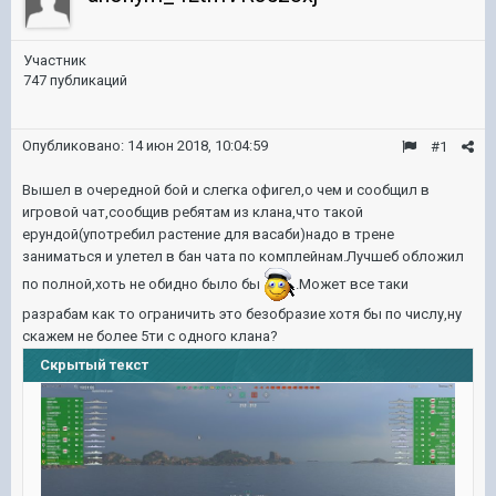
Участник
747 публикаций
Опубликовано:
14 июн 2018, 10:04:59
#1
Вышел в очередной бой и слегка офигел,о чем и сообщил в
игровой чат,сообщив ребятам из клана,что такой
ерундой(употребил растение для васаби)надо в трене
заниматься и улетел в бан чата по комплейнам.Лучшеб обложил
по полной,хоть не обидно было бы
.Может все таки
разрабам как то ограничить это безобразие хотя бы по числу,ну
скажем не более 5ти с одного клана?
Скрытый текст