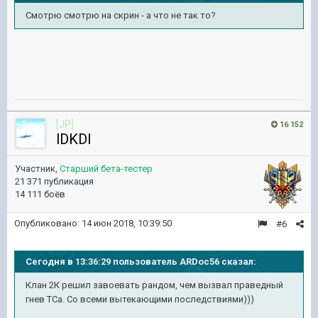
Смотрю смотрю на скрин - а что не так то?
[JP]
16 152
lDKDl
Участник,
Старший бета-тестер
21 371 публикация
14 111 боёв
Опубликовано:
14 июн 2018, 10:39:50
#6
Сегодня в 13:36:29 пользователь ARDoc56 сказал:
Клан 2К решил завоевать рандом, чем вызвал праведный
гнев ТСа. Со всеми вытекающими последствиями)))