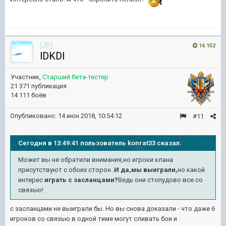
[JP]
16 152
lDKDl
Участник,
Старший бета-тестер
21 371 публикация
14 111 боёв
Опубликовано:
14 июн 2018, 10:54:12
#11
Сегодня в 13:49:41 пользователь konrat33 сказал:
Может вы не обратили внимания,но игроки клана
присутствуют с обоих сторон .
И да,мы выиграли,
но какой
интерес
играть с засланцами?
Ведь они стопудово все со
связью!
с засланцами не выиграли бы. Но вы снова доказали - что даже 6
игроков со связью в одной тиме могут сливать бои и