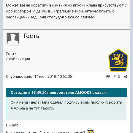
Может вы не обратили внимания,но игроки клана присутствуют с
обоих сторон .И да,мы выиграли,но какой интерес играть с
засланцами?Ведь они стопудово все со связью!
Гость
Гость
0 публикаций
Опубликовано:
14 июн 2018, 10:52:05
#10
Сегодня в 13:49:20 пользователь ALIGOKS сказал:
Ой я не увидела.Папа сделал подпись.всем люблю говорить
я Алина а чё тут такого.
Ничего.
Интересно стало. А что - спросить нельзя?