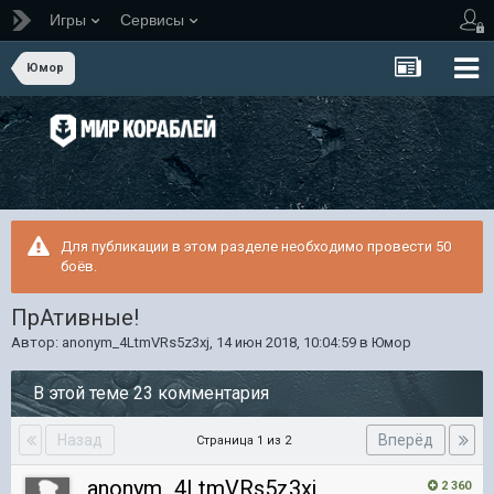
Игры
Сервисы
Юмор
Для публикации в этом разделе необходимо провести 50
боёв.
ПрАтивные!
Автор:
anonym_4LtmVRs5z3xj
,
14 июн 2018, 10:04:59
в
Юмор
В этой теме 23 комментария
Назад
Вперёд
Страница 1 из 2
anonym_4LtmVRs5z3xj
2 360