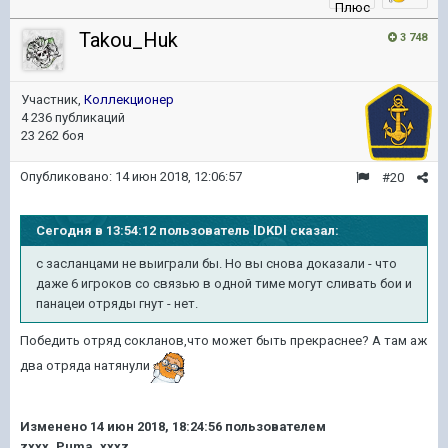
Takou_Huk
3 748
Участник,
Коллекционер
4 236 публикаций
23 262 боя
Опубликовано:
14 июн 2018, 12:06:57
#20
Сегодня в 13:54:12 пользователь lDKDl сказал:
с засланцами не выиграли бы. Но вы снова доказали - что
даже 6 игроков со связью в одной тиме могут сливать бои и
панацеи отряды гнут - нет.
Победить отряд сокланов,что может быть прекраснее? А там аж
два отряда натянули
Изменено
14 июн 2018, 18:24:56
пользователем
zxxx_Puma_xxxz