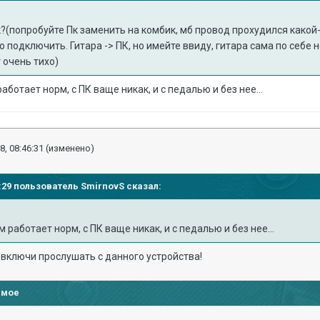
к?(попробуйте Пк заменить на комбик, мб провод прохудился какой
 подключить. Гитара -> ПК, но имейте ввиду, гитара сама по себе 
 очень тихо)
работает норм, с ПК ваще никак, и с педалью и без нее...
8, 08:46:31
(изменено)
44:29 пользователь
SmirnovS
сказал:
м работает норм, с ПК ваще никак, и с педалью и без нее...
, включи прослушать с данного устройства!
имое