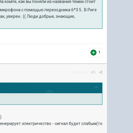
а компе, как вы поняли из названия темки стоит
м микрофона с помощью переходника 6*3.5.. В Риге
так, уверен.. (( Люди добрые, знающие,
1
Жалоба
#5
)
 генерирует электричество - сигнал будет слабым(то