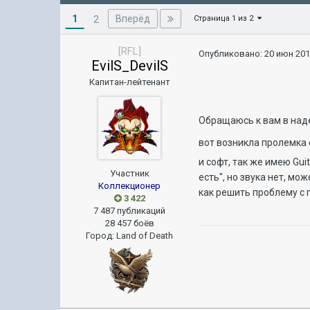
1
Вперёд
2
Страница 1 из 2
[RFL]
Опубликовано:
20 июн 201
EvilS_DevilS
Капитан-лейтенант
Обращаюсь к вам в над
вот возникла пролемка
и софт, так же имею Gu
Участник
есть", но звука нет, мо
Коллекционер
как решить проблему с
3 422
7 487 публикаций
28 457 боёв
Город
:
Land of Death