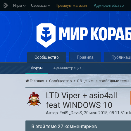
Игры
Сервисы
Премиум магазин
Адмиралтейство
Сообщество
Правила
Публикац
Форум
Администрация
Главная
Сообщество
Общение на свободные темы
LTD Viper + asio4all
feat WINDOWS 10
Автор:
EvilS_DevilS
,
20 июн 2018, 08:11:51
в
В этой теме 27 комментариев