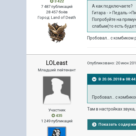
3 422
А как подключаете?
7 487 публикаций
28 457 боёв
Гитара - > Педаль->П
Город
:
Land of Death
Попробуйте на прямую
слабым(то есть будет
Пробовал... с комбиком 
LOLeast
Опубликовано:
20 июн 201
Младший лейтенант
В 20.06.2018 в 08:
Пробовал... с комбико
Там в настройках звука
Участник
435
1 249 публикаций
Показать содерж