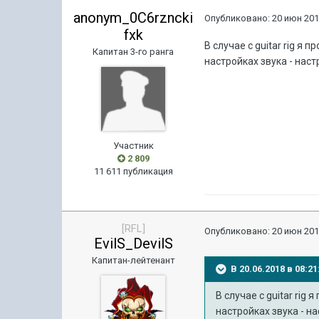
anonym_0C6rzncki
Опубликовано:
20 июн 201
fxk
В случае с guitar rig 
Капитан 3-го ранга
настройках звука - нас
Участник
2 809
11 611 публикация
[RFL]
Опубликовано:
20 июн 201
EvilS_DevilS
Капитан-лейтенант
В 20.06.2018 в 08:
В случае с guitar ri
настройках звука - н