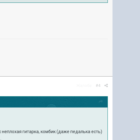
Жалоба
#4
 неплохая гитарка, комбик (даже педалька есть)