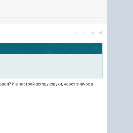
Жалоба
#8
вал? И в настройках звуковухи, через значок в