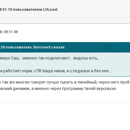
8:51:10
пользователем LOLeast
8, 08:51:48
44:29 пользователь
SmirnovS
сказал:
икро Саш... именно так подключают... видосы есть...
м работает норм, с ПК ваще никак, и с педалью и без нее...
о так же многие говорят лучше тыкать в линейный, через него пробо
овский динамик, а именно через программу твоей звуковухи.