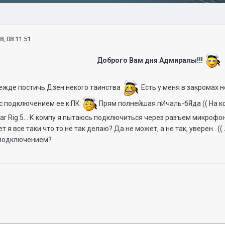
8, 08:11:51
Доброго Вам дня Адмиралы!!!
ежде постичь Дзен некого таинства
Есть у меня в закромах н
 с подключением ее к ПК
Прям полнейшая пИчаль-бЯда (( На ком
itar Rig 5... К компу я пытаюсь подключиться через разъем микроф
жет я все таки что то не так делаю? Да не может, а не так, уверен.
 подключением?