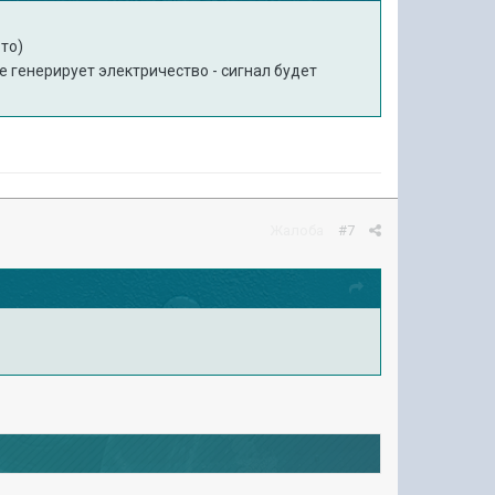
-то)
не генерирует электричество - сигнал будет
Жалоба
#7