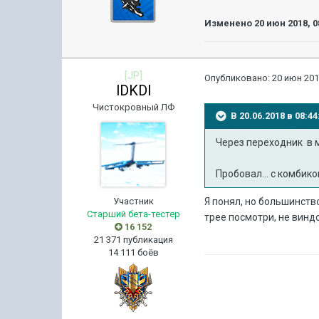
Изменено
20 июн 2018, 0
[JP]
Опубликовано:
20 июн 201
lDKDl
Чистокровный ЛФ
В 20.06.2018 в 08:
Через переходник в м
Пробовал... с комбико
Участник
Я понял, но большинств
Старший бета-тестер
трее посмотри, не винд
16 152
21 371 публикация
14 111 боёв