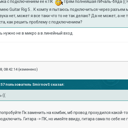
емка с подключением ее к ПК
Прям полнейшая пИчаль-бЯда (( Н
е имею Guitar Rig 5... К компу я пытаюсь подключиться через разъе
вука нет, может я все таки что то не так делаю? Да не может, а не 
та, как решить проблему с подключением?
ть нужно не в микро а в линейный вход.
8, 08:42:14
(изменено)
22:57 пользователь
SmirnovS
сказал:
ь ((
(попробуйте Пк заменить на комбик, мб провод прохудился какой-то
одключить. Гитара -> ПК, но имейте ввиду, гитара сама по себе не