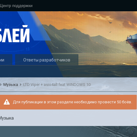
Центр поддержки
ии
Ответы разработчиков
Музыка
LTD Viper + asio4all feat WINDOWS 10
Для публикации в этом разделе необходимо провести 50 боёв.
Музыка