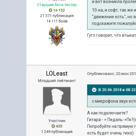
и вот возникла прол
Старший бета-тестер
10-ка, и софт, так ж
16 152
21 371 публикация
"движение есть", но з
14 111 боёв
подскажите пожалуйс
Гугл говорит, что втыка
LOLeast
Опубликовано:
20 июн 201
Младший лейтенант
В 20.06.2018 в 08:
с микрофона звук ест
А как подключаете?
Гитара - > Педаль->Пк?
Участник
435
Попробуйте на прямую п
1 249 публикаций
есть будет очень тихо)