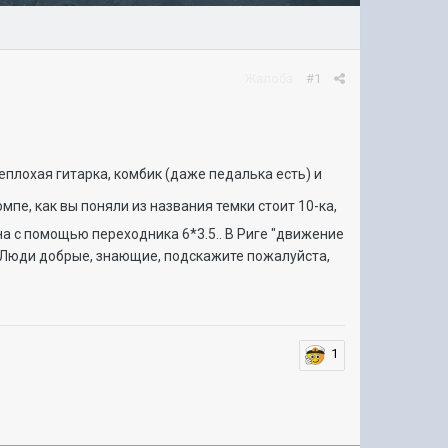
Жалоба
#1
еплохая гитарка, комбик (даже педалька есть) и
пе, как вы поняли из названия темки стоит 10-ка,
она с помощью переходника 6*3.5.. В Риге "движение
. (( Люди добрые, знающие, подскажите пожалуйста,
1