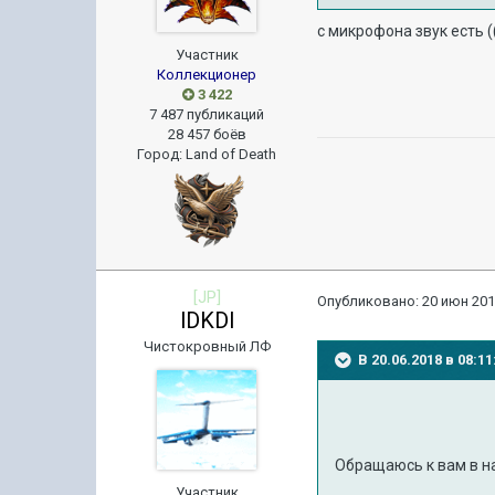
с микрофона звук есть (
Участник
Коллекционер
3 422
7 487 публикаций
28 457 боёв
Город
:
Land of Death
[JP]
Опубликовано:
20 июн 201
lDKDl
Чистокровный ЛФ
В 20.06.2018 в 08:
Обращаюсь к вам в н
Участник