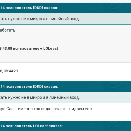
41:14 пользователь
lDKDl
сказал:
кать нужно не в микро а в линейный вход.
работать.
8:43:08
пользователем LOLeast
8, 08:44:29
41:14 пользователь
lDKDl
сказал:
кать нужно не в микро а в линейный вход.
о Саш... именно так подключают... видосы есть...
42:14 пользователь
LOLeast
сказал: