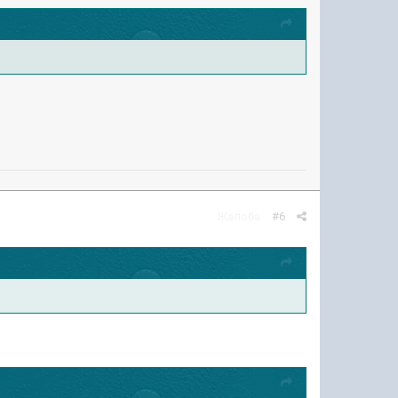
Жалоба
#6