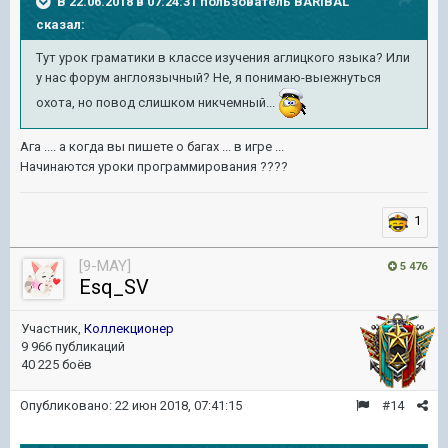
В 22.06.2018 в 07:24:31 пользователь
BARIBAL
сказал:
Тут урок граматики в классе изучения аглицкого языка? Или
у нас форум англоязычный? Не, я понимаю-выежнуться
охота, но повод слишком никчемный...
Ага .... а когда вы пишете о багах ... в игре ...
Начинаются уроки программирования ????
1
[9-MAY]
5 476
Esq_SV
Участник,
Коллекционер
9 966 публикаций
40 225 боёв
Опубликовано:
22 июн 2018, 07:41:15
#14