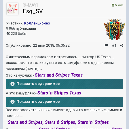
[9-MAY]
5 476
Esq_SV
Участник,
Коллекционер
9 966 публикаций
40 225 боёв
Опубликовано:
22 июн 2018, 06:06:32
#1
C интересным парадоксом встретилась ... линкор US Texas ...
оказалось что только у него есть камуфляжи с одинаковым
названием (почти) ...
Stars and Stripes Texas
Это камуфляж -
Показать содержимое
Stars 'n Stripes Texas
А это камуфляж -
Показать содержимое
Все словосочетания ниже имеют одно и то же значение, смысл и
прочее ....
Stars and Stripes, Stars & Stripes,
Stars 'n' Stripes
-