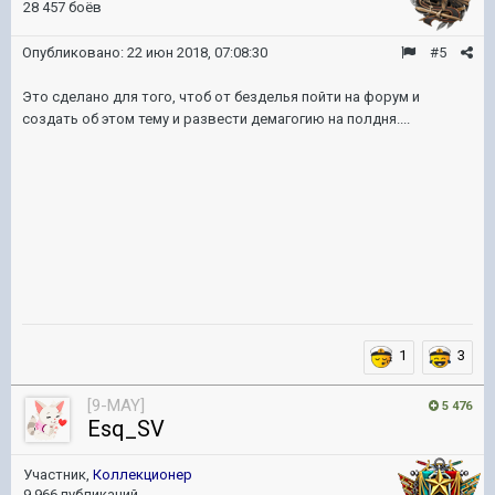
28 457 боёв
Опубликовано:
22 июн 2018, 07:08:30
#5
Это сделано для того, чтоб от безделья пойти на форум и
создать об этом тему и развести демагогию на полдня....
1
3
[9-MAY]
5 476
Esq_SV
Участник,
Коллекционер
9 966 публикаций