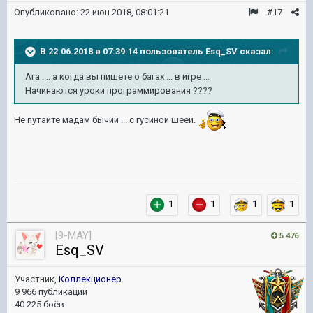
Опубликовано:
22 июн 2018, 08:01:21
#17
В 22.06.2018 в 07:39:14 пользователь
Esq_SV
сказал:
Ага .... а когда вы пишете о багах ... в игре ...
Начинаются уроки программирования ????
Не путайте мадам бычий ... с гусиной шеей.
1
1
1
1
[9-MAY]
5 476
Esq_SV
Участник,
Коллекционер
9 966 публикаций
40 225 боёв