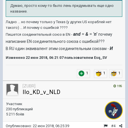
Думаю, просто кому-то было лень придумывать еще одно
название.
Ладно ... но почему только у Texas (у других US кораблей нет
такого) ... И почему с ошибкой ????
and
=
&
=
'n'
почему
Пишется соединительный союз в EN -
написание EN соединительного союза с ошибкой???
И
В RU один эквивалент этим соединительным союзам -
Изменено
22 июн 2018, 06:21:07
пользователем Esq_SV
1
1
1
[ZUBR]
195
IIo_KD_v_NLD
Участник
230 публикаций
5 211 боёв
Опубликовано:
22 июн 2018, 06:25:39
#4