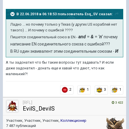
В 22.06.2018 в 06:18:53 пользователь
Esq_SV
сказал:
Ладно ... но почему только у Texas (у других US кораблей нет
такого) ... И почему с ошибкой ????
and
=
&
=
'n'
почему
Пишется соединительный союз в EN -
написание EN соединительного союза с ошибкой???
И
В RU один эквивалент этим соединительным союзам -
А ты задонатил что бы такие вопросы тут задавать? И если
даже задонатил - донать еще и хавай что дают, что как
маленький?!
2
1
3
1
[RFL]
3 422
EvilS_DevilS
Участник, Участник, Участник,
Коллекционер
7 487 публикаций