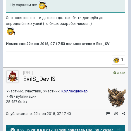
Ну сарказм же
Оно понятно, но ... и даже он должен быть доведён до
определённых ушей (то бишь разработчиков ..)
Изменено
22 июн 2018, 07:17:53
пользователем Esq_SV
1
[RFL]
3 422
EvilS_DevilS
Участник, Участник, Участник,
Коллекционер
7 487 публикаций
28 457 боёв
Опубликовано:
22 июн 2018, 07:17:40
#9
В 22.06.2018 в 07:17:03 пользователь
Esq_SV
сказал: