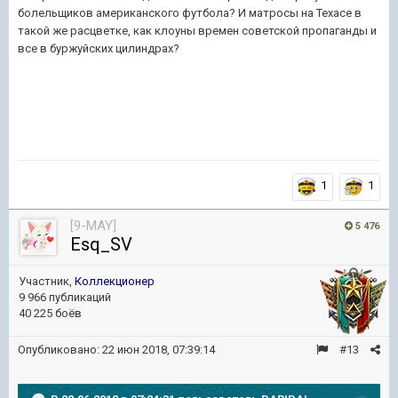
болельщиков американского футбола? И матросы на Техасе в
такой же расцветке, как клоуны времен советской пропаганды и
все в буржуйских цилиндрах?
1
1
[9-MAY]
5 476
Esq_SV
Участник,
Коллекционер
9 966 публикаций
40 225 боёв
Опубликовано:
22 июн 2018, 07:39:14
#13