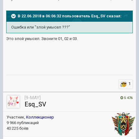
В 22.06.2018 в 06:06:32 пользователь
Esq_SV
сказал:
Ошибка или "злой умысел ???"
Это злой умысел. Звоните 01, 02 и 03.
1
[9-MAY]
5 476
Esq_SV
Участник,
Коллекционер
9 966 публикаций
40 225 боёв