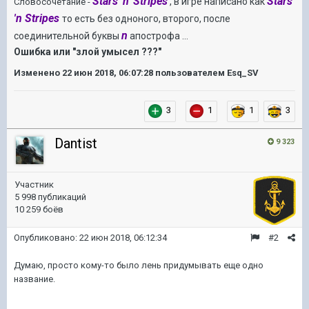
Stars 'n' Stripes
Stars
, в игре написано как
Словосочетание -
'n Stripes
то есть без одноного, второго, после
n
соединительной буквы
апострофа ...
Ошибка или "злой умысел ???"
Изменено
22 июн 2018, 06:07:28
пользователем Esq_SV
3
1
1
3
Dantist
9 323
Участник
5 998 публикаций
10 259 боёв
Опубликовано:
22 июн 2018, 06:12:34
#2
Думаю, просто кому-то было лень придумывать еще одно
название.