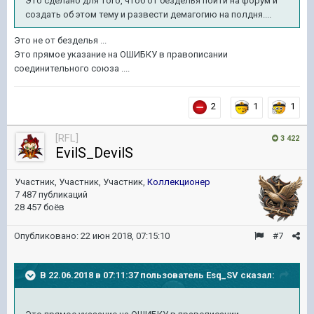
Это сделано для того, чтоб от безделья пойти на форум и
создать об этом тему и развести демагогию на полдня....
Это не от безделья ...
Это прямое указание на ОШИБКУ в правописании
соединительного союза ....
2
1
1
[RFL]
3 422
EvilS_DevilS
Участник, Участник, Участник,
Коллекционер
7 487 публикаций
28 457 боёв
Опубликовано:
22 июн 2018, 07:15:10
#7
В 22.06.2018 в 07:11:37 пользователь
Esq_SV
сказал: