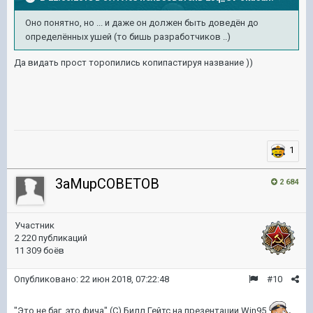
Оно понятно, но ... и даже он должен быть доведён до
определённых ушей (то бишь разработчиков ..)
Да видать прост торопились копипастируя название ))
1
3aMupCOBETOB
2 684
Участник
2 220 публикаций
11 309 боёв
Опубликовано:
22 июн 2018, 07:22:48
#10
"Это не баг, это фича" (С) Билл Гейтс на презентации Win95