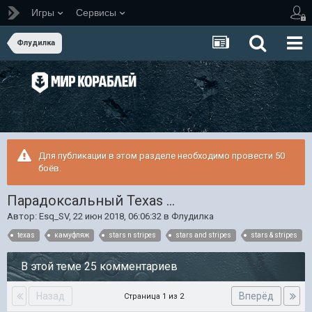
Игры
Сервисы
Флудилка
Для публикации в этом разделе необходимо провести 50
боёв.
Парадоксальный Texas ...
Автор:
Esq_SV
,
22 июн 2018, 06:06:32
в
Флудилка
texas
камуфляж
stars n stripes
stars and stripes
stars & stripes
В этой теме 25 комментариев
Назад
Вперёд
Страница 1 из 2