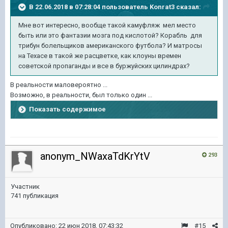
В 22.06.2018 в 07:28:04 пользователь
Konrat3
сказал:
Мне вот интересно, вообще такой камуфляж мел место
быть или это фантазии мозга под кислотой? Корабль для
трибун болельщиков американского футбола? И матросы
на Техасе в такой же расцветке, как клоуны времен
советской пропаганды и все в буржуйских цилиндрах?
В реальности маловероятно ...
Возможно, в реальности, был только один ...
Показать содержимое
anonym_NWaxaTdKrYtV
293
Участник
741 публикация
Опубликовано:
22 июн 2018, 07:43:32
#15