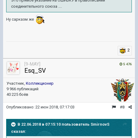
Это прямое указание на ОШИБКУ в правописании
соединительного союза ....
Ну сарказм же
2
[9-MAY]
5 476
Esq_SV
Участник,
Коллекционер
9 966 публикаций
40 225 боёв
Опубликовано:
22 июн 2018, 07:17:03
#8
В 22.06.2018 в 07:15:10 пользователь
SmirnovS
сказал: