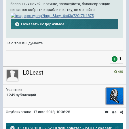
бессонных ночей - потише, пожалуйста, балансировщик
пытается собрать корабли в катку, не мешайте:
Показать содержимое
Не о том вы думаете.......
1
LOLeast
435
Участник
1 249 публикаций
Опубликовано:
17 июл 2018, 10:36:28
#4
В 17.07.2018 в 09:52:10 пользователь
PACTP
сказал: