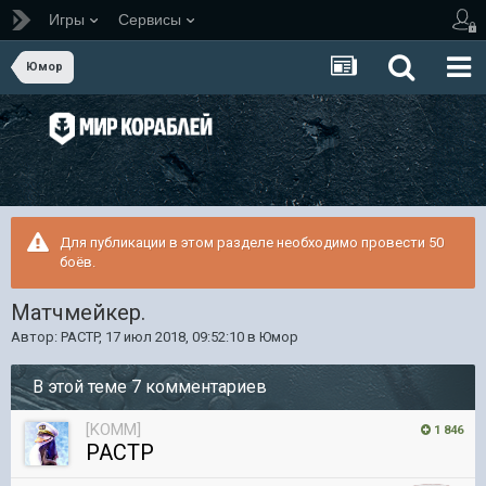
Игры
Сервисы
Юмор
Для публикации в этом разделе необходимо провести 50
боёв.
Матчмейкер.
Автор:
PACTP
,
17 июл 2018, 09:52:10
в
Юмор
В этой теме 7 комментариев
[KOMM]
1 846
PACTP