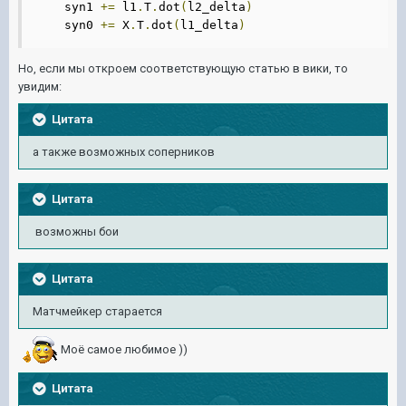
    syn1 
+=
 l1
.
T
.
dot
(
l2_delta
)
    syn0 
+=
 X
.
T
.
dot
(
l1_delta
)
Но, если мы откроем соответствующую статью в вики, то
увидим:
Цитата
а также возможных соперников
Цитата
возможны бои
Цитата
Матчмейкер старается
Моё самое любимое ))
Цитата