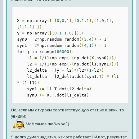
X 
=
 np
.
array
([
[
0
,
0
,
1
],[
0
,
1
,
1
],[
1
,
0
,
1
],
[
1
,
1
,
1
]
])
y 
=
 np
.
array
([[
0
,
1
,
1
,
0
]]).
T

syn0 
=
2
*
np
.
random
.
random
((
3
,
4
))
-
1
syn1 
=
2
*
np
.
random
.
random
((
4
,
1
))
-
1
for
 j 
in
 xrange
(
60000
):
    l1 
=
1
/(
1
+
np
.
exp
(-(
np
.
dot
(
X
,
syn0
))))
    l2 
=
1
/(
1
+
np
.
exp
(-(
np
.
dot
(
l1
,
syn1
))))
    l2_delta 
=
(
y 
-
 l2
)*(
l2
*(
1
-
l2
))
    l1_delta 
=
 l2_delta
.
dot
(
syn1
.
T
)
*
(
l1 
*
(
1
-
l1
))
    syn1 
+=
 l1
.
T
.
dot
(
l2_delta
)
    syn0 
+=
 X
.
T
.
dot
(
l1_delta
)
Но, если мы откроем соответствующую статью в вики, то
увидим:
Моё самое любимое ))
Я долго думал над этим, как это работает? И вот, результат