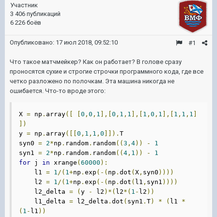
Участник
3 406 публикаций
6 226 боёв
Опубликовано:
17 июл 2018, 09:52:10
#1
Что такое матчмейкер? Как он работает? В голове сразу
проносятся сухие и строгие строчки программного кода, где все
четко разложено по полочкам. Эта машина никогда не
ошибается. Что-то вроде этого:
X 
=
 np
.
array
([
[
0
,
0
,
1
],[
0
,
1
,
1
],[
1
,
0
,
1
],[
1
,
1
,
1
]
])
y 
=
 np
.
array
([[
0
,
1
,
1
,
0
]]).
T

syn0 
=
2
*
np
.
random
.
random
((
3
,
4
))
-
1
syn1 
=
2
*
np
.
random
.
random
((
4
,
1
))
-
1
for
 j 
in
 xrange
(
60000
):
    l1 
=
1
/(
1
+
np
.
exp
(-(
np
.
dot
(
X
,
syn0
))))
    l2 
=
1
/(
1
+
np
.
exp
(-(
np
.
dot
(
l1
,
syn1
))))
    l2_delta 
=
(
y 
-
 l2
)*(
l2
*(
1
-
l2
))
    l1_delta 
=
 l2_delta
.
dot
(
syn1
.
T
)
*
(
l1 
*
(
1
-
l1
))