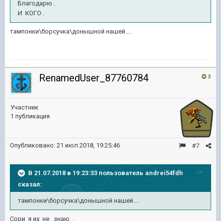
Благодарю .
И КОГО .
тампонки\борсучка\донышной нашей....
RenamedUser_87760784
3
Участник
1 публикация
Опубликовано:
21 июл 2018, 19:25:46
#7
В 21.07.2018 в 19:23:33 пользователь
andrei54fdh
сказал:
тампонки\борсучка\донышной нашей....
Сори я их не знаю .