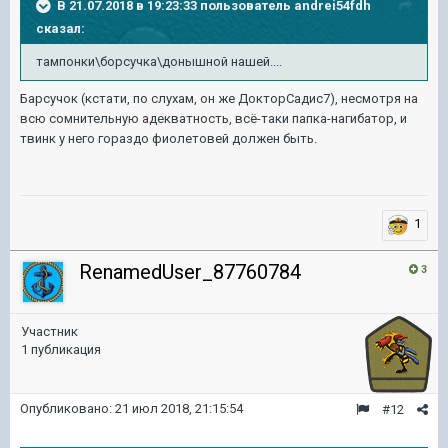
В 21.07.2018 в 19:23:33 пользователь
andrei54fdh
сказал:
тампонки\борсучка\донышной нашей....
Барсучок (кстати, по слухам, он же ДокторСадис7), несмотря на
всю сомнительную адекватность, всё-таки папка-нагибатор, и
твинк у него гораздо фиолетовей должен быть.
1
RenamedUser_87760784
3
Участник
1 публикация
Опубликовано:
21 июл 2018, 21:15:54
#12