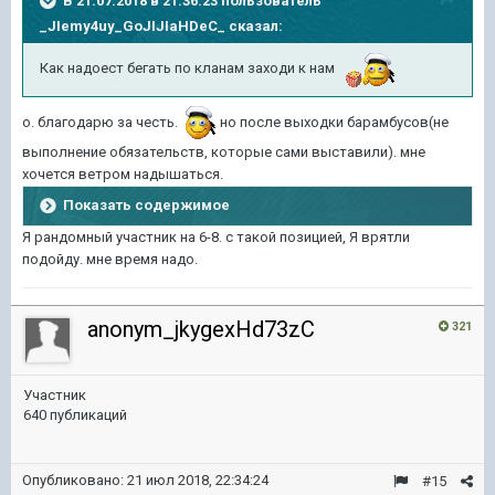
В 21.07.2018 в 21:36:23 пользователь
_JIemy4uy_GoJIJIaHDeC_
сказал:
Как надоест бегать по кланам заходи к нам
о. благодарю за честь.
но после выходки барамбусов(не
выполнение обязательств, которые сами выставили). мне
хочется ветром надышаться.
Показать содержимое
Я рандомный участник на 6-8. с такой позицией, Я врятли
подойду. мне время надо.
anonym_jkygexHd73zC
321
Участник
640 публикаций
Опубликовано:
21 июл 2018, 22:34:24
#15