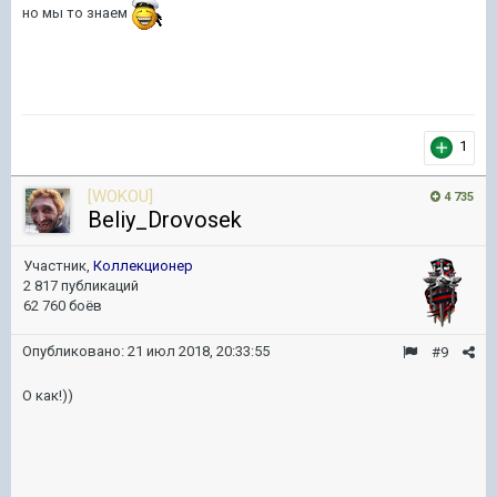
но мы то знаем
1
[WOKOU]
4 735
Beliy_Drovosek
Участник,
Коллекционер
2 817 публикаций
62 760 боёв
Опубликовано:
21 июл 2018, 20:33:55
#9
О как!))