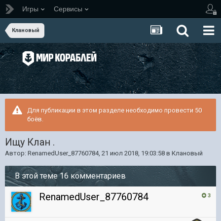
Игры
Сервисы
Клановый
Для публикации в этом разделе необходимо провести 50
боёв.
Ищу Клан .
Автор:
RenamedUser_87760784
,
21 июл 2018, 19:03:58
в
Клановый
В этой теме 16 комментариев
RenamedUser_87760784
3