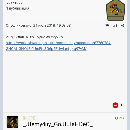
Участник
1 публикация
Опубликовано:
21 июл 2018, 19:03:58
#1
Ищу клан а то одному скучно
https://worldofwarships.ru/ru/community/accounts/87760784-
GHOM_GHY/tEi0UmPtu3G6p5FUwLmtgkq97vM/
1
[MOPE]
737
_JIemy4uy_GoJIJIaHDeC_