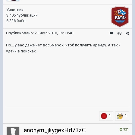
Участник
3 406 публикаций
6 226 боёв
Опубликовано:
21 июл 2018, 19:11:40
#3
Но... у вас даже нет восьмерок, чтоб получить аренду. А так -
удачи в поисках.
1
1
anonym_jkygexHd73zC
321