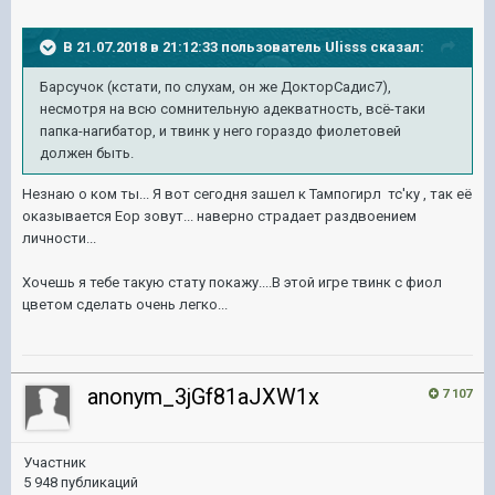
В 21.07.2018 в 21:12:33 пользователь
Ulisss
сказал:
Барсучок (кстати, по слухам, он же ДокторСадис7),
несмотря на всю сомнительную адекватность, всё-таки
папка-нагибатор, и твинк у него гораздо фиолетовей
должен быть.
Незнаю о ком ты... Я вот сегодня зашел к Тампогирл тс'ку , так её
оказывается Еор зовут... наверно страдает раздвоением
личности...
Хочешь я тебе такую стату покажу....В этой игре твинк с фиол
цветом сделать очень легко...
anonym_3jGf81aJXW1x
7 107
Участник
5 948 публикаций