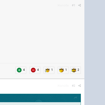
Жалоба
#1
4
4
1
1
2
Жалоба
#2