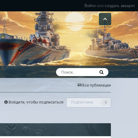
Войти
или
создать аккаунт
Все публикации
Войдите, чтобы подписаться
Подписчики
0