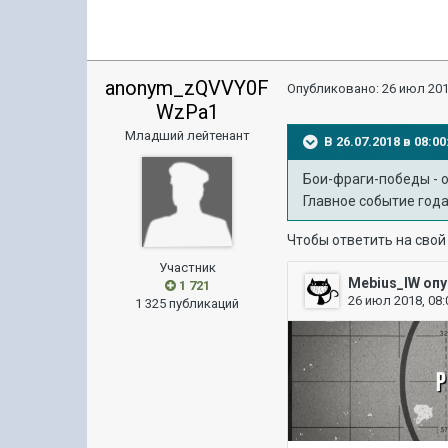
anonym_zQVVY0F
Опубликовано:
26 июл 201
WzPa1
Младший лейтенант
В 26.07.2018 в 08:
Бои-фраги-победы - о
Главное событие года
Чтобы ответить на свой
Участник
1 721
1 325 публикаций