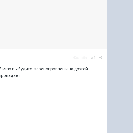
Жалоба
#4
 обьява вы будите перенаправлены на другой
 пропадает