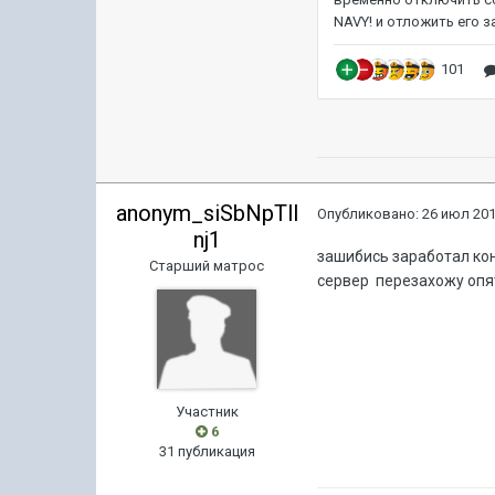
anonym_siSbNpTll
Опубликовано:
26 июл 201
nj1
зашибись заработал кон
Старший матрос
сервер перезахожу опя
Участник
6
31 публикация