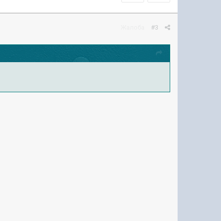
Жалоба
#3