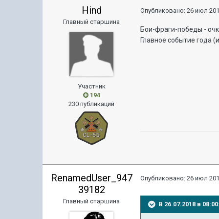
Hind
Опубликовано:
26 июл 201
Главный старшина
Бои-фраги-победы - очк
Главное событие года (и
Участник
194
230 публикаций
RenamedUser_947
Опубликовано:
26 июл 201
39182
Главный старшина
В 26.07.2018 в 08: