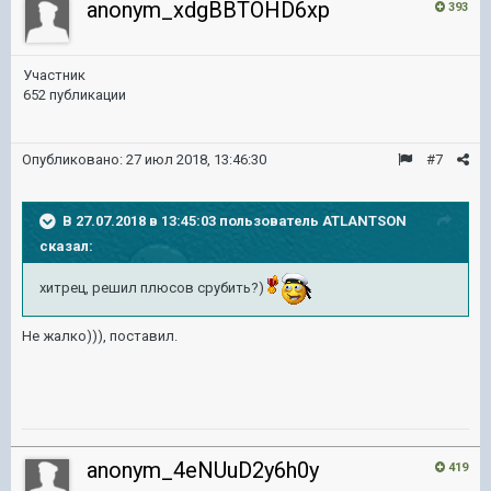
anonym_xdgBBTOHD6xp
393
Участник
652 публикации
Опубликовано:
27 июл 2018, 13:46:30
#7
В 27.07.2018 в 13:45:03 пользователь
ATLANTSON
сказал:
хитрец, решил плюсов срубить?)
Не жалко))), поставил.
anonym_4eNUuD2y6h0y
419