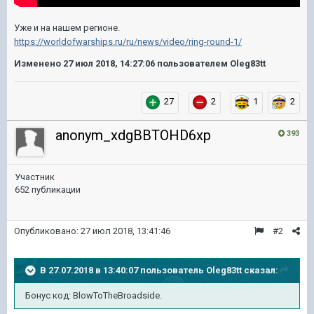
Уже и на нашем регионе.
https://worldofwarships.ru/ru/news/video/ring-round-1/
Изменено
27 июл 2018, 14:27:06
пользователем Oleg83tt
27
2
1
2
anonym_xdgBBTOHD6xp
393
Участник
652 публикации
Опубликовано:
27 июл 2018, 13:41:46
#2
В 27.07.2018 в 13:40:07 пользователь
Oleg83tt
сказал:
Бонус код: BlowToTheBroadside.