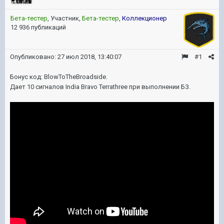
Бета-тестер
, Участник,
Бета-тестер
,
Коллекционер
12 936 публикаций
Опубликовано:
27 июл 2018, 13:40:07
#1
Бонус код: BlowToTheBroadside.
Дает 10 сигналов India Bravo Terrathree при выполнении БЗ.