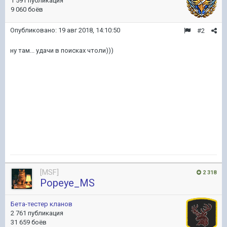
1 591 публикация
9 060 боёв
Опубликовано:
19 авг 2018, 14:10:50
#2
ну там... удачи в поисках чтоли)))
[MSF]
2 318
Popeye_MS
Бета-тестер кланов
2 761 публикация
31 659 боёв