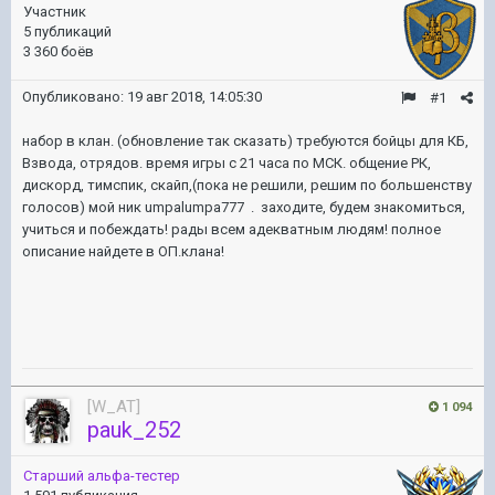
Участник
5 публикаций
3 360 боёв
Опубликовано:
19 авг 2018, 14:05:30
#1
набор в клан. (обновление так сказать) требуются бойцы для КБ,
Взвода, отрядов. время игры с 21 часа по МСК. общение РК,
дискорд, тимспик, скайп,(пока не решили, решим по большенству
голосов) мой ник umpalumpa777 . заходите, будем знакомиться,
учиться и побеждать! рады всем адекватным людям! полное
описание найдете в ОП.клана!
[W_AT]
1 094
pauk_252
Старший альфа-тестер