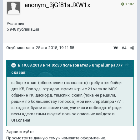
anonym_3jGf81aJXW1x
7 107
Участник
5 948 публикаций
Опубликовано:
28 авг 2018, 19:11:58
#4
В 19.08.2018 в 14:05:30 пользователь
umpalumpa777
сказал:
набор в клан. (обновление так сказать) требуются бойцы
для КБ, Взвода, отрядов. время игры с 21 часа по МСК.
общение РК, дискорд, тимспик, скайп,(пока не решили,
решим по большенству голосов) мой ник umpalumpa777 .
заходите, будем знакомиться, учиться и побеждать! рады
всем адекватным людям! полное описание найдете в
ОП.клана!
Здравствуйте.
Просмотрите данную тему и измените оформление.