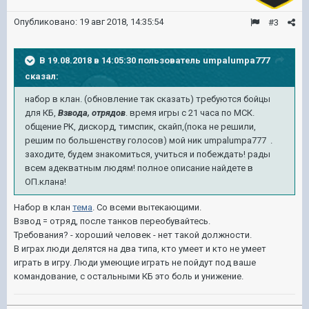
Опубликовано:
19 авг 2018, 14:35:54
#3
В 19.08.2018 в 14:05:30 пользователь
umpalumpa777
сказал:
набор в клан. (обновление так сказать) требуются бойцы
для КБ,
Взвода, отрядов
. время игры с 21 часа по МСК.
общение РК, дискорд, тимспик, скайп,(пока не решили,
решим по большенству голосов) мой ник umpalumpa777 .
заходите, будем знакомиться, учиться и побеждать! рады
всем адекватным людям! полное описание найдете в
ОП.клана!
Набор в клан
тема
. Со всеми вытекающими.
Взвод = отряд, после танков переобувайтесь.
Требования? - хороший человек - нет такой должности.
В играх люди делятся на два типа, кто умеет и кто не умеет
играть в игру. Люди умеющие играть не пойдут под ваше
командование, с остальными КБ это боль и унижение.