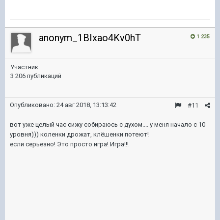
anonym_1BIxao4Kv0hT
1 235
Участник
3 206 публикаций
Опубликовано:
24 авг 2018, 13:13:42
#11
вот уже целый час сижу собираюсь с духом.... у меня начало с 10
уровня))) коленки дрожат, клёшенки потеют!
если серьезно! Это просто игра! Игра!!!