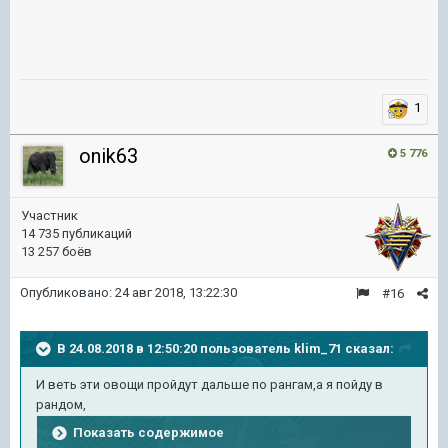
1
onik63
5 776
Участник
14 735 публикаций
13 257 боёв
Опубликовано:
24 авг 2018, 13:22:30
#16
В 24.08.2018 в 12:50:20 пользователь
klim_71
сказал:
И веть эти овощи пройдут дальше по рангам,а я пойду в
рандом,
Показать содержимое