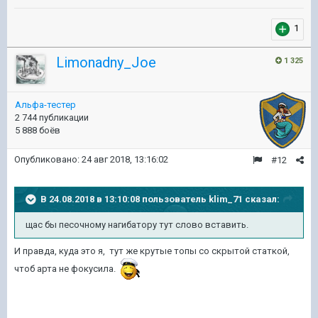
1
Limonadny_Joe
1 325
Альфа-тестер
2 744 публикации
5 888 боёв
Опубликовано:
24 авг 2018, 13:16:02
#12
В 24.08.2018 в 13:10:08 пользователь
klim_71
сказал:
щас бы песочному нагибатору тут слово вставить.
И правда, куда это я, тут же крутые топы со скрытой статкой,
чтоб арта не фокусила.