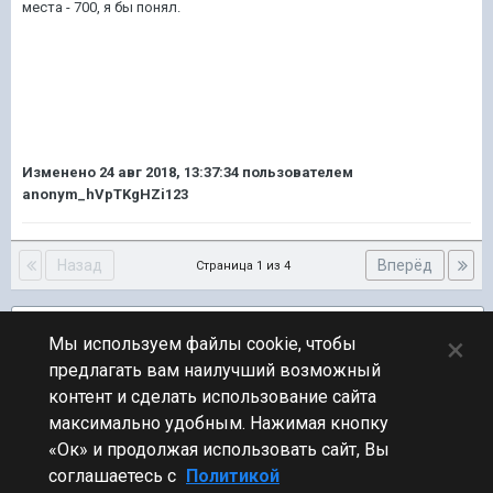
места - 700, я бы понял.
Изменено
24 авг 2018, 13:37:34
пользователем
anonym_hVpTKgHZi123
Назад
Вперёд
Страница 1 из 4
Подписчики
3
×
Мы используем файлы cookie, чтобы
предлагать вам наилучший возможный
ПЕРЕЙТИ К СПИСКУ ТЕМ
контент и сделать использование сайта
Ранговые бои
максимально удобным. Нажимая кнопку
«Ок» и продолжая использовать сайт, Вы
соглашаетесь с
Политикой