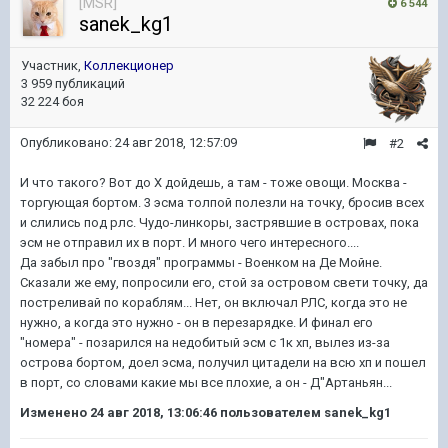
[MSR]
6 544
sanek_kg1
Участник,
Коллекционер
3 959 публикаций
32 224 боя
Опубликовано:
24 авг 2018, 12:57:09
#2
И что такого? Вот до Х дойдешь, а там - тоже овощи. Москва -
торгующая бортом. 3 эсма толпой полезли на точку, бросив всех
и слились под рлс. Чудо-линкоры, застрявшие в островах, пока
эсм не отправил их в порт. И много чего интересного....
Да забыл про "гвоздя" программы - Военком на Де Мойне.
Сказали же ему, попросили его, стой за островом свети точку, да
постреливай по кораблям... Нет, он включал РЛС, когда это не
нужно, а когда это нужно - он в перезарядке. И финал его
"номера" - позарился на недобитый эсм с 1к хп, вылез из-за
острова бортом, доел эсма, получил цитадели на всю хп и пошел
в порт, со словами какие мы все плохие, а он - Д"Артаньян...
Изменено
24 авг 2018, 13:06:46
пользователем sanek_kg1