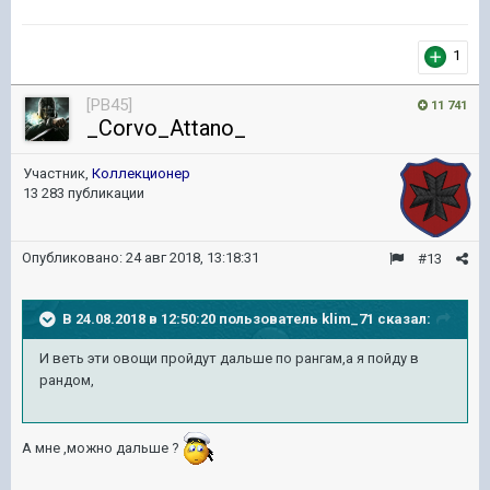
1
[PB45]
11 741
_Corvo_Attano_
Участник,
Коллекционер
13 283 публикации
Опубликовано:
24 авг 2018, 13:18:31
#13
В 24.08.2018 в 12:50:20 пользователь
klim_71
сказал:
И веть эти овощи пройдут дальше по рангам,а я пойду в
рандом,
А мне ,можно дальше ?