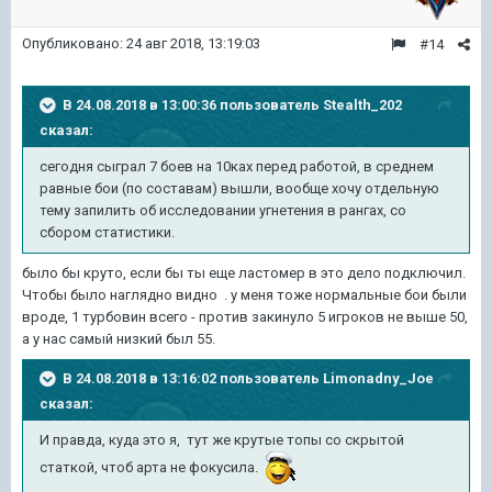
Опубликовано:
24 авг 2018, 13:19:03
#14
В 24.08.2018 в 13:00:36 пользователь
Stealth_202
сказал:
сегодня сыграл 7 боев на 10ках перед работой, в среднем
равные бои (по составам) вышли, вообще хочу отдельную
тему запилить об исследовании угнетения в рангах, со
сбором статистики.
было бы круто, если бы ты еще ластомер в это дело подключил.
Чтобы было наглядно видно . у меня тоже нормальные бои были
вроде, 1 турбовин всего - против закинуло 5 игроков не выше 50,
а у нас самый низкий был 55.
В 24.08.2018 в 13:16:02 пользователь
Limonadny_Joe
сказал:
И правда, куда это я, тут же крутые топы со скрытой
статкой, чтоб арта не фокусила.