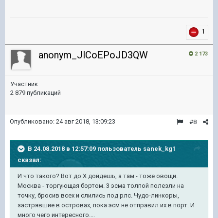
1
anonym_JlCoEPoJD3QW
2 173
Участник
2 879 публикаций
Опубликовано:
24 авг 2018, 13:09:23
#8
В 24.08.2018 в 12:57:09 пользователь
sanek_kg1
сказал:
И что такого? Вот до Х дойдешь, а там - тоже овощи.
Москва - торгующая бортом. 3 эсма толпой полезли на
точку, бросив всех и слились под рлс. Чудо-линкоры,
застрявшие в островах, пока эсм не отправил их в порт. И
много чего интересного....