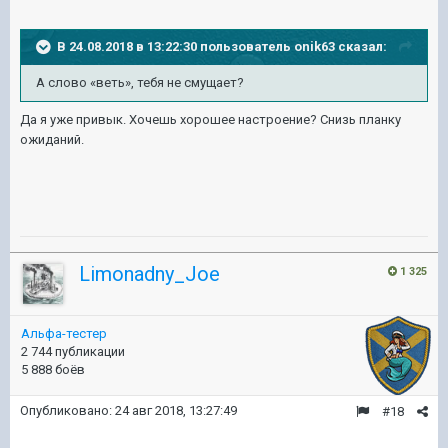
В 24.08.2018 в 13:22:30 пользователь
onik63
сказал:
А слово «веть», тебя не смущает?
Да я уже привык. Хочешь хорошее настроение? Снизь планку
ожиданий.
Limonadny_Joe
1 325
Альфа-тестер
2 744 публикации
5 888 боёв
Опубликовано:
24 авг 2018, 13:27:49
#18