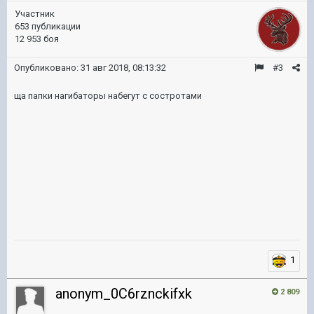
Участник
653 публикации
12 953 боя
Опубликовано:
31 авг 2018, 08:13:32
#3
ща папки нагибаторы набегут с состротами
1
anonym_0C6rznckifxk
2 809