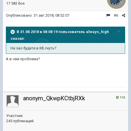
17 583 боя
Опубликовано:
31 авг 2018, 08:52:07
#6
В 31.08.2018 в 08:08:19 пользователь
always_high
сказал:
На зао будете в КБ гнуть?
А в чём проблема?
anonym_QkwpKCtbjRXk
110
Участник
245 публикаций