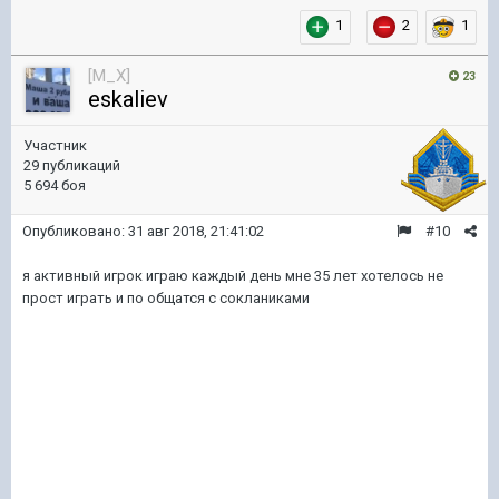
1
2
1
[M_X]
23
eskaliev
Участник
29 публикаций
5 694 боя
Опубликовано:
31 авг 2018, 21:41:02
#10
я активный игрок играю каждый день мне 35 лет хотелось не
прост играть и по общатся с сокланиками