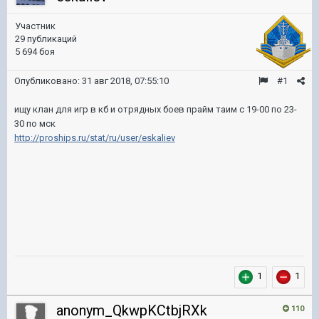
Участник
29 публикаций
5 694 боя
Опубликовано:
31 авг 2018, 07:55:10
#1
ищу клан для игр в кб и отрядных боев прайм таим с 19-00 по 23-
30 по мск
http://proships.ru/stat/ru/user/eskaliev
1
1
anonym_QkwpKCtbjRXk
110