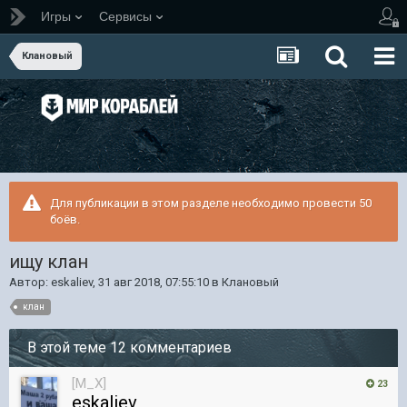
Игры
Сервисы
Клановый
Для публикации в этом разделе необходимо провести 50
боёв.
ищу клан
Автор:
eskaliev
,
31 авг 2018, 07:55:10
в
Клановый
клан
В этой теме 12 комментариев
[M_X]
23
eskaliev