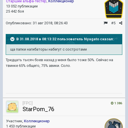
Старший альфа-тестер
,
Коллекционер
13 052 публикации
25 442 боя
Опубликовано:
31 авг 2018, 08:26:43
#5
В 31.08.2018 в 08:13:32 пользователь
Nyagato
сказал:
ща папки нагибаторы набегут с состротами
Тридцать тысяч боев назад у меня было тоже 50%. Сейчас на
твинке 65% общего, 75% авики. Соло.
[FPC]
1 386
StarPom_76
Участник,
Коллекционер
1 453 публикации