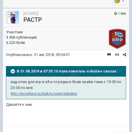
1
[KOMM]
1 846
PACTP
Участник
3 406 публикаций
6 226 боёв
Опубликовано:
31 авг 2018, 09:04:01
#8
В 31.08.2018 в 07:55:10 пользователь
eskaliev
сказал:
ищу клан для игр в кб и отрядных боев прайм таим с 19-00 по
23-30 по мск
http://proships.ru/stat/ru/user/eskaliev
Давайте к нам.