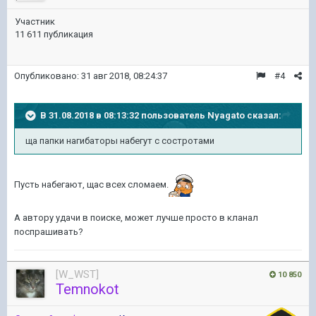
Участник
11 611 публикация
Опубликовано:
31 авг 2018, 08:24:37
#4
В 31.08.2018 в 08:13:32 пользователь
Nyagato
сказал:
ща папки нагибаторы набегут с состротами
Пусть набегают, щас всех сломаем.
А автору удачи в поиске, может лучше просто в кланал
поспрашивать?
[W_WST]
10 850
Temnokot