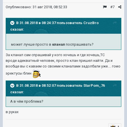
Опубликовано:
31 авг 2018, 08:52:33
#7
В 31.08.2018 в 08:24:37 пользователь
CruzBro
сказал:
может лучше просто в
кланал
поспрашивать?
За кланал сам спрашивай у кого хочешь и где хочешь,ТС
вроде адекватный человек, просто клан пришел найти. Да и
вообще вы с каваем со своими кланалами задолбали уже.... гомо
эректусы блин
В 31.08.2018 в 08:52:07 пользователь
StarPom_76
сказал:
А в чём проблема?
в руках