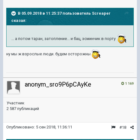
В 05.09.2018 в 11:25:37 пользователь
Screaper
сказал:
... а потом таран, затопление... и бац, эсминчик в порту
ну мы ж взрослые люди. будем осторожны
anonym_sro9P6pCAyKe
1 169
Участник
2 587 публикаций
Опубликовано:
5 сен 2018, 11:36:11
#18