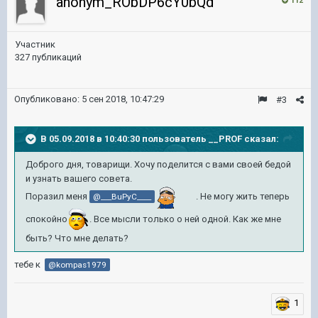
anonym_RObDP6cY0bQd
112
Участник
327 публикаций
Опубликовано:
5 сен 2018, 10:47:29
#3
В 05.09.2018 в 10:40:30 пользователь
__PROF
сказал:
Доброго дня, товарищи. Хочу поделится с вами своей бедой
и узнать вашего совета.
Поразил меня
. Не могу жить теперь
@___BuPyC____
спокойно
. Все мысли только о ней одной. Как же мне
быть? Что мне делать?
тебе к
@kompas1979
1