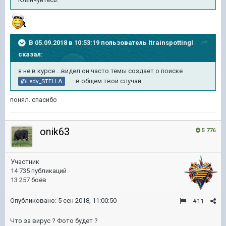
В 05.09.2018 в 10:53:19 пользователь
ItrainspottingI
сказал:
я не в курсе ...видел он часто темы создает о поиске
......в общем твой случай
@Ledy_STELLA
понял. спасибо
onik63
5 776
Участник
14 735 публикаций
13 257 боёв
Опубликовано:
5 сен 2018, 11:00:50
#11
Что за вирус ? Фото будет ?