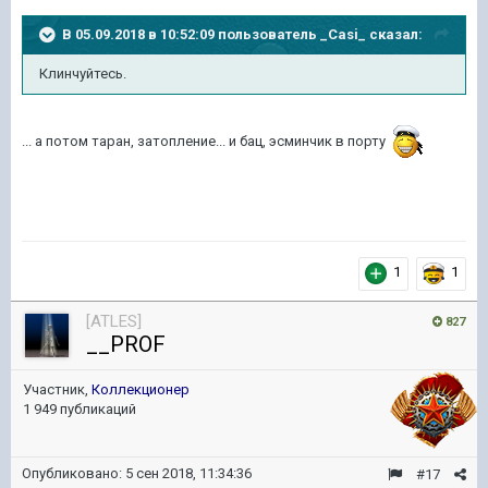
В 05.09.2018 в 10:52:09 пользователь
_Casi_
сказал:
Клинчуйтесь.
... а потом таран, затопление... и бац, эсминчик в порту
1
1
[ATLES]
827
__PROF
Участник,
Коллекционер
1 949 публикаций
Опубликовано:
5 сен 2018, 11:34:36
#17