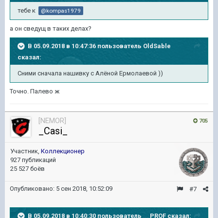
тебе к
@kompas1979
а он сведущ в таких делах?
В 05.09.2018 в 10:47:36 пользователь
OldSable
сказал:
Сними сначала нашивку с Алёной Ермолаевой ))
Точно. Палево ж
[NEMOR]
705
_Casi_
Участник,
Коллекционер
927 публикаций
25 527 боёв
Опубликовано:
5 сен 2018, 10:52:09
#7
В 05.09.2018 в 10:40:30 пользователь
__PROF
сказал: