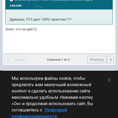
сказал:
Думаешь, ПТЗ дает 100% гарантию???
Знаю, что не даёт))
Назад
Вперёд
Страница 1 из 2
Подписчики
1
×
Мы используем файлы cookie, чтобы
предлагать вам наилучший возможный
ПЕРЕЙТИ К СПИСКУ ТЕМ
контент и сделать использование сайта
Юмор
максимально удобным. Нажимая кнопку
«Ок» и продолжая использовать сайт, Вы
соглашаетесь с
Политикой
конфиденциальности.
Стиль