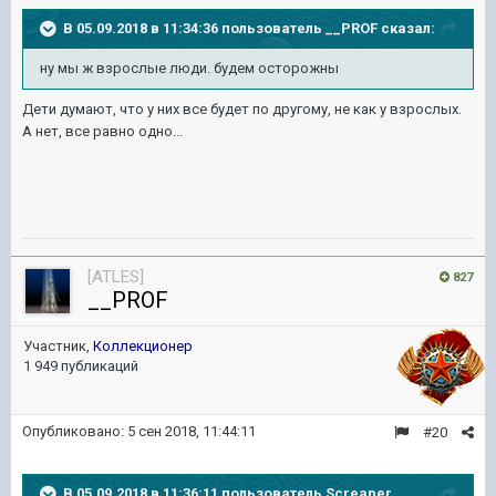
В 05.09.2018 в 11:34:36 пользователь
__PROF
сказал:
ну мы ж взрослые люди. будем осторожны
Дети думают, что у них все будет по другому, не как у взрослых.
А нет, все равно одно...
[ATLES]
827
__PROF
Участник,
Коллекционер
1 949 публикаций
Опубликовано:
5 сен 2018, 11:44:11
#20
В 05.09.2018 в 11:36:11 пользователь
Screaper