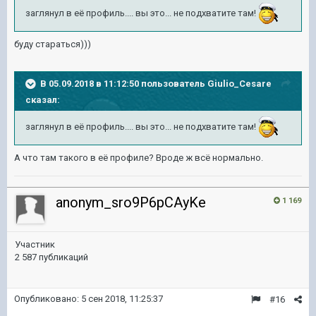
заглянул в её профиль.... вы это... не подхватите там!
буду стараться)))
В 05.09.2018 в 11:12:50 пользователь
Giulio_Cesare
сказал:
заглянул в её профиль.... вы это... не подхватите там!
А что там такого в её профиле? Вроде ж всё нормально.
anonym_sro9P6pCAyKe
1 169
Участник
2 587 публикаций
Опубликовано:
5 сен 2018, 11:25:37
#16