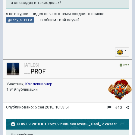
а он сведущ в таких делах?
я не в курсе ...видел он часто темы создает о поиске
......в общем твой случай
@Ledy_STELLA
1
[ATLES]
827
__PROF
Участник,
Коллекционер
1 949 публикаций
Опубликовано:
5 сен 2018, 10:53:51
#10
В 05.09.2018 в 10:52:09 пользователь
_Casi_
сказал:
Клинчуйтесь.