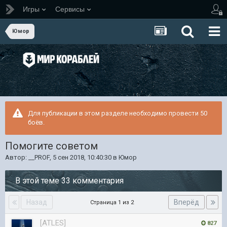
Игры
Сервисы
Юмор
Для публикации в этом разделе необходимо провести 50
боёв.
Помогите советом
Автор:
__PROF
,
5 сен 2018, 10:40:30
в
Юмор
В этой теме 33 комментария
Назад
Вперёд
Страница 1 из 2
[ATLES]
827