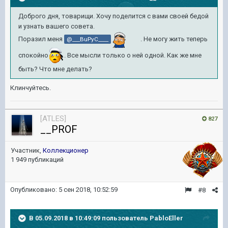
Доброго дня, товарищи. Хочу поделится с вами своей бедой
и узнать вашего совета.
Поразил меня
. Не могу жить теперь
@___BuPyC____
спокойно
. Все мысли только о ней одной. Как же мне
быть? Что мне делать?
Клинчуйтесь.
[ATLES]
827
__PROF
Участник,
Коллекционер
1 949 публикаций
Опубликовано:
5 сен 2018, 10:52:59
#8
В 05.09.2018 в 10:49:09 пользователь
PabloEller