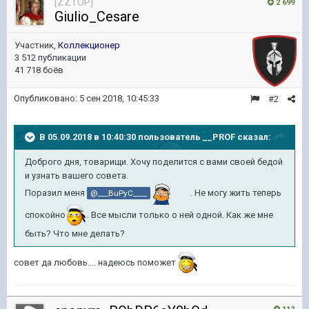
[ZZTOP]
2 699
Giulio_Cesare
Участник,
Коллекционер
3 512 публикации
41 718 боёв
Опубликовано:
5 сен 2018, 10:45:33
#2
В 05.09.2018 в 10:40:30 пользователь
__PROF
сказал:
Доброго дня, товарищи. Хочу поделится с вами своей бедой
и узнать вашего совета.
Поразил меня
. Не могу жить теперь
@___BuPyC____
спокойно
. Все мысли только о ней одной. Как же мне
быть? Что мне делать?
совет да любовь.... надеюсь поможет