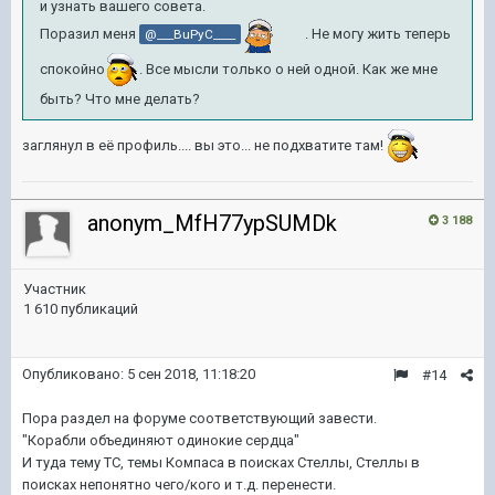
и узнать вашего совета.
Поразил меня
. Не могу жить теперь
@___BuPyC____
спокойно
. Все мысли только о ней одной. Как же мне
быть? Что мне делать?
заглянул в её профиль.... вы это... не подхватите там!
anonym_MfH77ypSUMDk
3 188
Участник
1 610 публикаций
Опубликовано:
5 сен 2018, 11:18:20
#14
Пора раздел на форуме соответствующий завести.
"Корабли объединяют одинокие сердца"
И туда тему ТС, темы Компаса в поисках Стеллы, Стеллы в
поисках непонятно чего/кого и т.д. перенести.