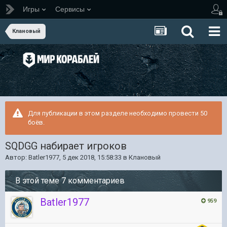
Игры
Сервисы
Клановый
Для публикации в этом разделе необходимо провести 50
боёв.
SQDGG набирает игроков
Автор:
Batler1977
,
5 дек 2018, 15:58:33
в
Клановый
В этой теме 7 комментариев
Batler1977
959