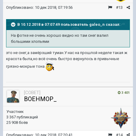
Опубликовано:
10 дек 2018, 07:19:56
#13
В 10.12.2018 в 07:07:49 пользователь
galeo_n
сказал:
На фотке не очень хорошо видно но там снег валил
большими хлопьями
это не снег,а замёрзший туман.У нас на прошлой неделе такая ж
красота была,но всё очень быстро вернулось в привычные
грязно-мокрые тона
[COBET]
3 401
BOEHMOP_
Участник
3 367 публикаций
25 908 боёв
Опубликовано:
10 дек 2018, 07:20:41
#14