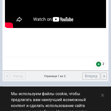
2
Назад
Вперёд
Страница 1 из 2
Подписчики
0
×
Мы используем файлы cookie, чтобы
предлагать вам наилучший возможный
ПЕРЕЙТИ К СПИСКУ ТЕМ
контент и сделать использование сайта
Флудилка