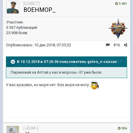
[COBET]
3 401
BOEHMOP_
Участник
3 367 публикаций
25 908 боёв
Опубликовано:
10 дек 2018, 07:35:23
#16
В 10.12.2018 в 07:26:36 пользователь
galeo_n
сказал:
Переезжай на Алтай у нас и морозы -37 уже были.
У вас красиво, но моря нет. Без моря не могу.
[-RUM-]
936