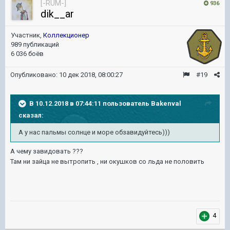
[-RUM-]
936
dik__ar
Участник,
Коллекционер
989 публикаций
6 036 боёв
Опубликовано:
10 дек 2018, 08:00:27
#19
В 10.12.2018 в 07:44:11 пользователь
Bakenval
сказал:
А у нас пальмы солнце и море обзавидуйтесь)))
А чему завидовать ???
Там ни зайца не вытропить , ни окушков со льда не половить
4