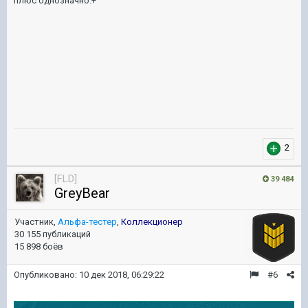
плюс однозначно.+
2
[FLD]
39 484
GreyBear
Участник,
Альфа-тестер
,
Коллекционер
30 155 публикаций
15 898 боёв
Опубликовано:
10 дек 2018, 06:29:22
#6