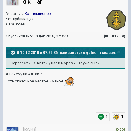
dik__ar
Участник,
Коллекционер
989 публикаций
6 036 боёв
Опубликовано:
10 дек 2018, 07:36:31
#17
В 10.12.2018 в 07:26:36 пользователь
galeo_n
сказал:
Переезжай
на Алтай у нас и
морозы -
37 уже
были
А почему на Алтай ?
Есть сказочное место-Оймякон
1
1
[BARR]
276