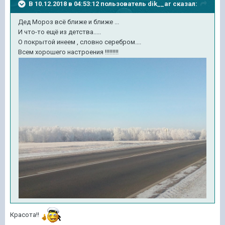
В 10.12.2018 в 04:53:12 пользователь
dik__ar
сказал:
Дед Мороз всё ближе и ближе ...
И что-то ещё из детства.....
О покрытой инеем , словно серебром....
Всем хорошего настроения !!!!!!!!!
Красота!!