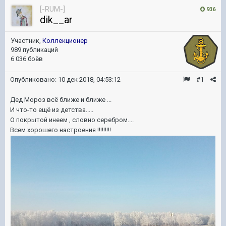
[-RUM-]
936
dik__ar
Участник,
Коллекционер
989 публикаций
6 036 боёв
Опубликовано:
10 дек 2018, 04:53:12
#1
Дед Мороз всё ближе и ближе ...
И что-то ещё из детства.....
О покрытой инеем , словно серебром....
Всем хорошего настроения !!!!!!!!!