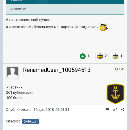
красота!
А настроение ещё лучше .
Аж захотелось беленькую мандаринкой придавить
1
2
1
RenamedUser_100594513
178
Участник
261 публикация
100 боёв
Опубликовано:
10 дек 2018, 06:03:31
#4
Спасибо,
.
@dik__ar