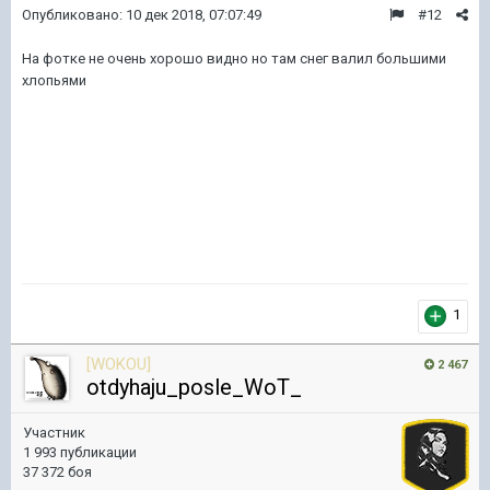
Опубликовано:
10 дек 2018, 07:07:49
#12
На фотке не очень хорошо видно но там снег валил большими
хлопьями
1
[WOKOU]
2 467
otdyhaju_posle_WoT_
Участник
1 993 публикации
37 372 боя