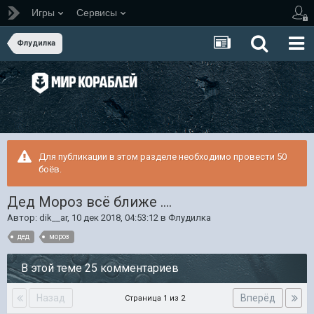
Игры
Сервисы
Флудилка
Для публикации в этом разделе необходимо провести 50
боёв.
Дед Мороз всё ближе ....
Автор:
dik__ar
,
10 дек 2018, 04:53:12
в
Флудилка
дед
мороз
В этой теме 25 комментариев
Назад
Вперёд
Страница 1 из 2