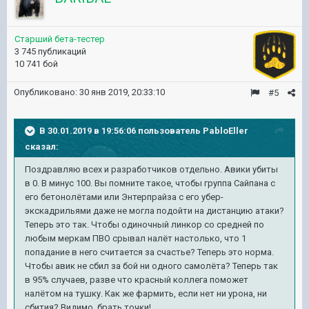
Старший бета-тестер
3 745 публикаций
10 741 бой
Опубликовано:
30 янв 2019, 20:33:10
#5
В 30.01.2019 в 19:56:06 пользователь
PabloEller
сказал:
Поздравляю всех и разработчиков отдельно. Авики убиты
в 0. В минус 100. Вы помните такое, чтобы группа Сайпана с
его бетонолётами или Энтерпрайза с его убер-
экскадрильями даже не могла подойти на дистанцию атаки?
Теперь это так. Чтобы одиночный линкор со средней по
любым меркам ПВО срывал налёт настолько, что 1
попадание в него считается за счастье? Теперь это норма.
Чтобы авик не сбил за бой ни одного самолёта? Теперь так
в 95% случаев, разве что красный коллега поможет
налётом на тушку. Как же фармить, если нет ни урона, ни
сбития? Видимо, брать точки!