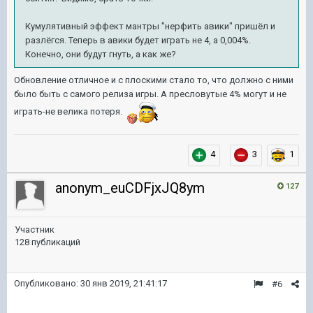
Кумулятивный эффект мантры "нерфить авики" пришёл и
разлёгся. Теперь в авики будет играть не 4, а 0,004%.
Конечно, они будут гнуть, а как же?
Обновление отличное и с плоскими стало то, что должно с ними
было быть с самого релиза игры. А пресловутые 4% могут и не
играть-не велика потеря.
4
3
1
anonym_euCDFjxJQ8ym
127
Участник
128 публикаций
Опубликовано:
30 янв 2019, 21:41:17
#6