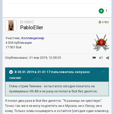
1
[9-MAY]
4 952
PabloEller
Участник,
Коллекционер
4 304 публикации
17 001 бой
Опубликовано:
31 янв 2019, 12:09:25
#7
В 30.01.2019 в 21:41:17 пользователь
vanyaxxx
сказал:
Глянь стрим Тенкена - он пытался сегодня покатать на
премиумных VIII АВ и ни разу не попал в бой без десяток.
Я попал два раза в бой без десяток. "Я разницы не чувствую".
Точно так же я не могу подлететь ни к Мусаси, ни к Лиону, ни к
кому. Только эсмы кошмарить и остаётся (сегодня один эсмовод