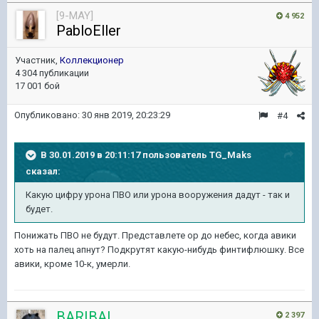
[9-MAY]
4 952
PabloEller
Участник,
Коллекционер
4 304 публикации
17 001 бой
Опубликовано:
30 янв 2019, 20:23:29
#4
В 30.01.2019 в 20:11:17 пользователь
TG_Maks
сказал:
Какую цифру урона ПВО или урона вооружения дадут - так и
будет.
Понижать ПВО не будут. Представлете ор до небес, когда авики
хоть на палец апнут? Подкрутят какую-нибудь финтифлюшку. Все
авики, кроме 10-к, умерли.
BARIBAL
2 397