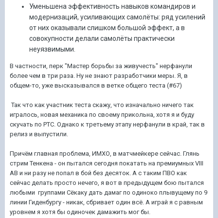
Уменьшена эффективность навыков командиров и
модернизаций, усиливающих самолёты: ряд усилений
от них оказывали слишком большой эффект, а в
совокупности делали самолёты практически
неуязвимыми.
В частности, перк "Мастер борьбы за живучесть" нерфанули
более чем в три раза. Ну не знают разработчики меры. Я, в
общем-то, уже высказывался в ветке общего теста (#67)
Так что как участник теста скажу, что изначально ничего так
игралось, новая механика по своему прикольна, хотя я и буду
скучать по РТС. Однако к третьему этапу нерфанули в край, так в
релиз и выпустили.
Причём главная проблема, ИМХО, в матчмейкере сейчас. Глянь
стрим Тенкена - он пытался сегодня покатать на премиумных VIII
АВ и ни разу не попал в бой без десяток. А с таким ПВО как
сейчас делать просто нечего, я вот в предыдущем бою пытался
любыми группами Сёкаку дать дамаг по одиноко плывущему по 9
линии Гиденбургу - никак, сбривает один всё. А играй я с равным
уровнем я хотя бы одиночек дамажить мог бы.