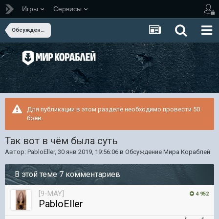
Игры
Сервисы
Обсуждение Мира Кораблей
Для публикации в этом разделе необходимо провести 50
боёв.
Так вот в чём была суть
Автор:
PabloEller
,
30 янв 2019, 19:56:06
в
Обсуждение Мира Кораблей
В этой теме 7 комментариев
[9-MAY]
4 952
PabloEller