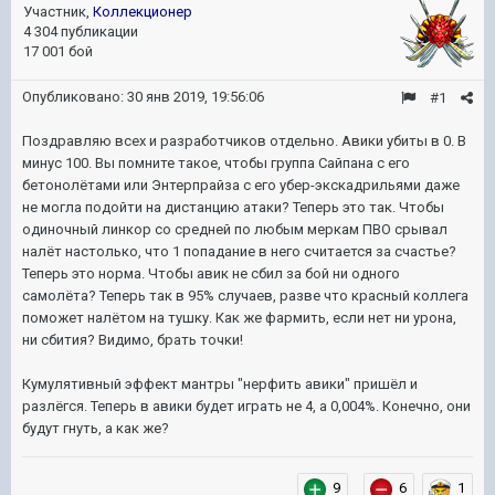
Участник,
Коллекционер
4 304 публикации
17 001 бой
Опубликовано:
30 янв 2019, 19:56:06
#1
Поздравляю всех и разработчиков отдельно. Авики убиты в 0. В
минус 100. Вы помните такое, чтобы группа Сайпана с его
бетонолётами или Энтерпрайза с его убер-экскадрильями даже
не могла подойти на дистанцию атаки? Теперь это так. Чтобы
одиночный линкор со средней по любым меркам ПВО срывал
налёт настолько, что 1 попадание в него считается за счастье?
Теперь это норма. Чтобы авик не сбил за бой ни одного
самолёта? Теперь так в 95% случаев, разве что красный коллега
поможет налётом на тушку. Как же фармить, если нет ни урона,
ни сбития? Видимо, брать точки!
Кумулятивный эффект мантры "нерфить авики" пришёл и
разлёгся. Теперь в авики будет играть не 4, а 0,004%. Конечно, они
будут гнуть, а как же?
9
6
1